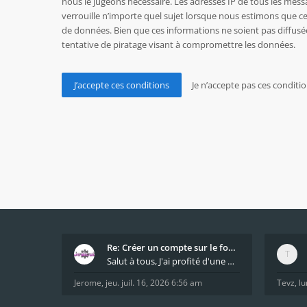
nous le jugeons nécessaire. Les adresses IP de tous les mes
verrouille n’importe quel sujet lorsque nous estimons que c
de données. Bien que ces informations ne soient pas diffusé
tentative de piratage visant à compromettre les données.
Re: Créer un compte sur le forum / Create forum us
Salut à tous, J'ai profité d'une mise à jour du s
Jerome
,
jeu. juil. 16, 2026 6:56 am
Tevz
,
lu