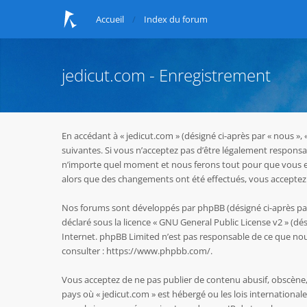
Accueil
Index du forum
jedicut.com - Enregistrement
En accédant à « jedicut.com » (désigné ci-après par « nous »,
suivantes. Si vous n’acceptez pas d’être légalement responsab
n’importe quel moment et nous ferons tout pour que vous en s
alors que des changements ont été effectués, vous acceptez 
Nos forums sont développés par phpBB (désigné ci-après par « 
déclaré sous la licence «
GNU General Public License v2
» (dés
Internet. phpBB Limited n’est pas responsable de ce que n
consulter :
https://www.phpbb.com/
.
Vous acceptez de ne pas publier de contenu abusif, obscène, 
pays où « jedicut.com » est hébergé ou les lois internationa