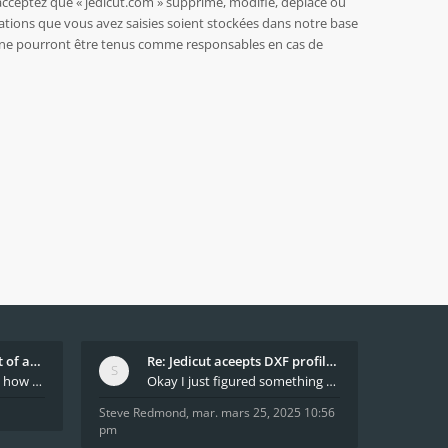
acceptez que « jedicut.com » supprime, modifie, déplace ou
ations que vous avez saisies soient stockées dans notre base
BB ne pourront être tenus comme responsables en cas de
What decides which part of an airfoil is the extra
Re: Jedicut aceepts DXF profile, but It won't cut
Hi All, does anyone know how Jedicut decides which
Okay I just figured something out. The profile p
Steve Redmond
,
mar. mars 25, 2025 10:56
pm