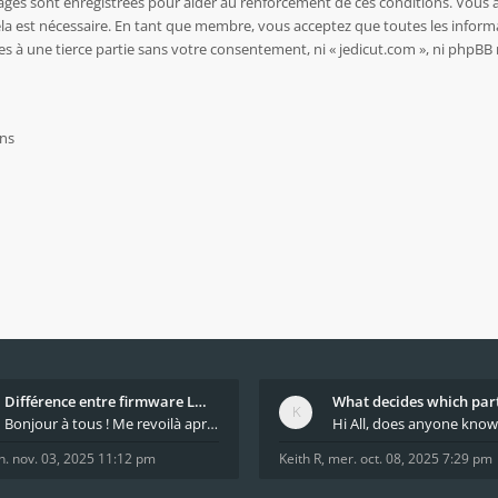
sages sont enregistrées pour aider au renforcement de ces conditions. Vous 
ela est nécessaire. En tant que membre, vous acceptez que toutes les inform
es à une tierce partie sans votre consentement, ni « jedicut.com », ni php
Différence entre firmware LMFAO_V4_8_0 et du GRBL
Bonjour à tous ! Me revoilà après 5 ans de pause
n. nov. 03, 2025 11:12 pm
Keith R
,
mer. oct. 08, 2025 7:29 pm