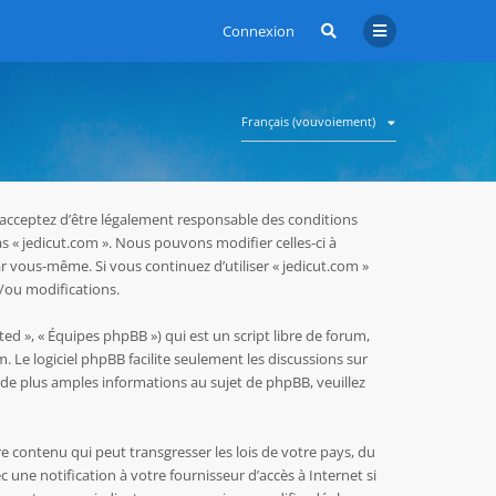
Connexion
Français (vouvoiement)
us acceptez d’être légalement responsable des conditions
as « jedicut.com ». Nous pouvons modifier celles-ci à
r vous-même. Si vous continuez d’utiliser « jedicut.com »
/ou modifications.
ed », « Équipes phpBB ») qui est un script libre de forum,
m
. Le logiciel phpBB facilite seulement les discussions sur
e plus amples informations au sujet de phpBB, veuillez
e contenu qui peut transgresser les lois de votre pays, du
une notification à votre fournisseur d’accès à Internet si