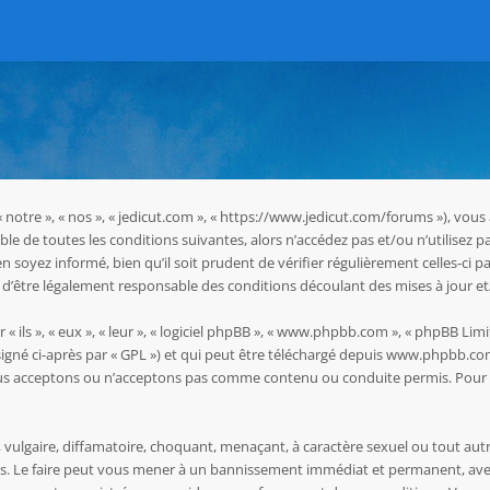
 « notre », « nos », « jedicut.com », « https://www.jedicut.com/forums »), vo
le de toutes les conditions suivantes, alors n’accédez pas et/ou n’utilisez p
oyez informé, bien qu’il soit prudent de vérifier régulièrement celles-ci pa
d’être légalement responsable des conditions découlant des mises à jour et
ils », « eux », « leur », « logiciel phpBB », « www.phpbb.com », « phpBB Limit
igné ci-après par « GPL ») et qui peut être téléchargé depuis
www.phpbb.co
ous acceptons ou n’acceptons pas comme contenu ou conduite permis. Pour d
vulgaire, diffamatoire, choquant, menaçant, à caractère sexuel ou tout autr
les. Le faire peut vous mener à un bannissement immédiat et permanent, avec 