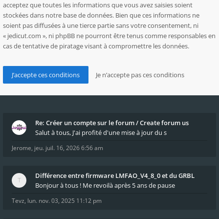
acceptez que toutes les informations que vous avez saisies soient
stockées dans notre base de données. Bien que ces informations ne
soient pas diffusées à une tierce partie sans votre consentement, ni
« jedicut.com », ni phpBB ne pourront être tenus comme responsables en
cas de tentative de piratage visant à compromettre les données.
Re: Créer un compte sur le forum / Create forum us
Salut à tous, J'ai profité d'une mise à jour du s
Jerome
,
jeu. juil. 16, 2026 6:56 am
Différence entre firmware LMFAO_V4_8_0 et du GRBL
Bonjour à tous ! Me revoilà après 5 ans de pause
Tevz
,
lun. nov. 03, 2025 11:12 pm