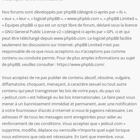
Nos forums sont développés par phpBB (désigné ci-après par « ils »,
« eux », « leur », « logiciel phpBB », « www.phpbb.com », « phpBB Limited »,
« Équipes phpBB ») qui est un script libre de forum, déclaré sous la licence
«
GNU General Public License v2
» (désigné ci-après par « GPL ») et qui
peut être téléchargé depuis
www.phpbb.com
. Le logiciel phpBB facilite
seulement les discussions sur Internet. phpBB Limited n’est pas
responsable de ce que nous acceptons ou n’acceptons pas comme
contenu ou conduite permis. Pour de plus amples informations au sujet
de phpBB, veuillez consulter :
https://www.phpbb.com/
.
Vous acceptez de ne pas publier de contenu abusif, obscène, vulgaire,
diffamatoire, choquant, menaçant, à caractère sexuel ou tout autre
contenu qui peut transgresser les lois de votre pays, du pays où
« jedicut.com » est hébergé ou les lois internationales. Le faire peut vous
mener à un bannissement immédiat et permanent, avec une notification
à votre fournisseur d’accès à Internet si nous le jugeons nécessaire. Les
adresses IP de tous les messages sont enregistrées pour aider au
renforcement de ces conditions. Vous acceptez que « jedicut.com »
supprime, modifie, déplace ou verrouille n’importe quel sujet lorsque
nous estimons que cela est nécessaire. En tant que membre, vous