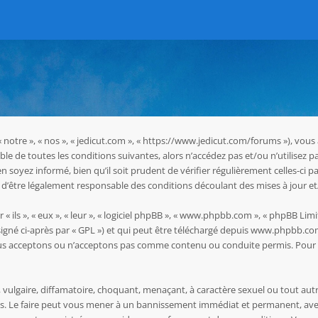
 « notre », « nos », « jedicut.com », « https://www.jedicut.com/forums »), vo
le de toutes les conditions suivantes, alors n’accédez pas et/ou n’utilisez p
oyez informé, bien qu’il soit prudent de vérifier régulièrement celles-ci pa
d’être légalement responsable des conditions découlant des mises à jour et
ils », « eux », « leur », « logiciel phpBB », « www.phpbb.com », « phpBB Limit
igné ci-après par « GPL ») et qui peut être téléchargé depuis
www.phpbb.co
ous acceptons ou n’acceptons pas comme contenu ou conduite permis. Pour d
vulgaire, diffamatoire, choquant, menaçant, à caractère sexuel ou tout autr
les. Le faire peut vous mener à un bannissement immédiat et permanent, avec 