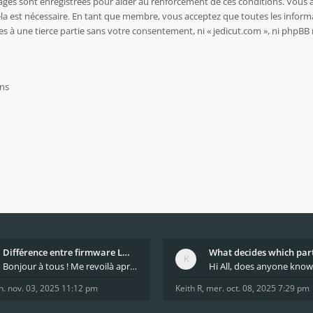
sages sont enregistrées pour aider au renforcement de ces conditions. Vous 
ela est nécessaire. En tant que membre, vous acceptez que toutes les inform
es à une tierce partie sans votre consentement, ni « jedicut.com », ni php
Différence entre firmware LMFAO_V4_8_0 et du GRBL
Bonjour à tous ! Me revoilà après 5 ans de pause
n. nov. 03, 2025 11:12 pm
Keith R
,
mer. oct. 08, 2025 7:29 pm