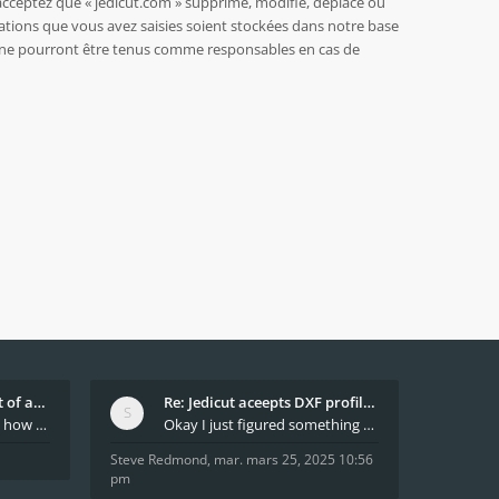
acceptez que « jedicut.com » supprime, modifie, déplace ou
ations que vous avez saisies soient stockées dans notre base
BB ne pourront être tenus comme responsables en cas de
What decides which part of an airfoil is the extra
Re: Jedicut aceepts DXF profile, but It won't cut
Hi All, does anyone know how Jedicut decides which
Okay I just figured something out. The profile p
Steve Redmond
,
mar. mars 25, 2025 10:56
pm