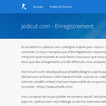
Accueil
Index du forum
jedicut.com - Enregistrement
En accédant à « jedicut.com » (désigné ci-après par « nous »,
suivantes. Si vous n’acceptez pas d’être légalement responsab
n’importe quel moment et nous ferons tout pour que vous en s
alors que des changements ont été effectués, vous acceptez 
Nos forums sont développés par phpBB (désigné ci-après par « 
déclaré sous la licence «
GNU General Public License v2
» (dés
Internet. phpBB Limited n’est pas responsable de ce que n
consulter :
https://www.phpbb.com/
.
Vous acceptez de ne pas publier de contenu abusif, obscène, 
pays où « jedicut.com » est hébergé ou les lois internationa