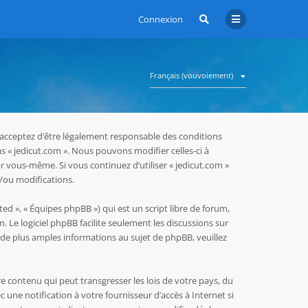
Connexion
Français (vouvoiement)
us acceptez d’être légalement responsable des conditions
as « jedicut.com ». Nous pouvons modifier celles-ci à
r vous-même. Si vous continuez d’utiliser « jedicut.com »
/ou modifications.
ed », « Équipes phpBB ») qui est un script libre de forum,
m
. Le logiciel phpBB facilite seulement les discussions sur
e plus amples informations au sujet de phpBB, veuillez
e contenu qui peut transgresser les lois de votre pays, du
une notification à votre fournisseur d’accès à Internet si