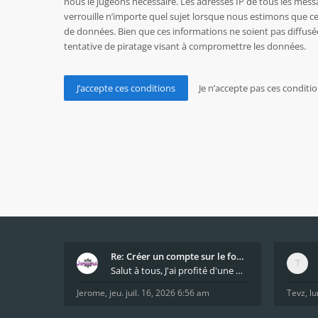
nous le jugeons nécessaire. Les adresses IP de tous les mes
verrouille n’importe quel sujet lorsque nous estimons que c
de données. Bien que ces informations ne soient pas diffusé
tentative de piratage visant à compromettre les données.
Re: Créer un compte sur le forum / Create forum us
Salut à tous, J'ai profité d'une mise à jour du s
Jerome
,
jeu. juil. 16, 2026 6:56 am
Tevz
,
lu