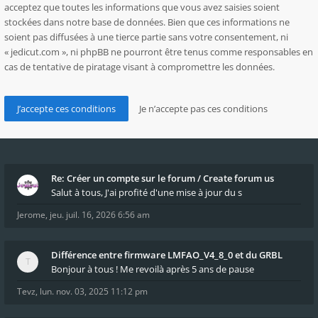
acceptez que toutes les informations que vous avez saisies soient
stockées dans notre base de données. Bien que ces informations ne
soient pas diffusées à une tierce partie sans votre consentement, ni
« jedicut.com », ni phpBB ne pourront être tenus comme responsables en
cas de tentative de piratage visant à compromettre les données.
Re: Créer un compte sur le forum / Create forum us
Salut à tous, J'ai profité d'une mise à jour du s
Jerome
,
jeu. juil. 16, 2026 6:56 am
Différence entre firmware LMFAO_V4_8_0 et du GRBL
Bonjour à tous ! Me revoilà après 5 ans de pause
Tevz
,
lun. nov. 03, 2025 11:12 pm