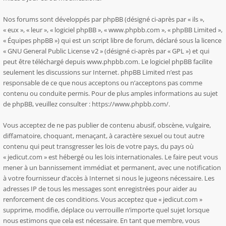
Nos forums sont développés par phpBB (désigné ci-après par « ils »,
« eux », « leur », « logiciel phpBB », « www.phpbb.com », « phpBB Limited »,
« Équipes phpBB ») qui est un script libre de forum, déclaré sous la licence
«
GNU General Public License v2
» (désigné ci-après par « GPL ») et qui
peut être téléchargé depuis
www.phpbb.com
. Le logiciel phpBB facilite
seulement les discussions sur Internet. phpBB Limited n’est pas
responsable de ce que nous acceptons ou n’acceptons pas comme
contenu ou conduite permis. Pour de plus amples informations au sujet
de phpBB, veuillez consulter :
https://www.phpbb.com/
.
Vous acceptez de ne pas publier de contenu abusif, obscène, vulgaire,
diffamatoire, choquant, menaçant, à caractère sexuel ou tout autre
contenu qui peut transgresser les lois de votre pays, du pays où
« jedicut.com » est hébergé ou les lois internationales. Le faire peut vous
mener à un bannissement immédiat et permanent, avec une notification
à votre fournisseur d’accès à Internet si nous le jugeons nécessaire. Les
adresses IP de tous les messages sont enregistrées pour aider au
renforcement de ces conditions. Vous acceptez que « jedicut.com »
supprime, modifie, déplace ou verrouille n’importe quel sujet lorsque
nous estimons que cela est nécessaire. En tant que membre, vous