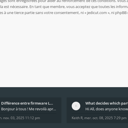
sages sont enregistrées pour aider au renforcement de ces conditions. Vous 
ela est nécessaire. En tant que membre, vous acceptez que toutes les inform
es à une tierce partie sans votre consentement, ni « jedicut.com », ni php
Différence entre firmware LMFAO_V4_8_0 et du GRBL
Bonjour à tous ! Me revoilà après 5 ans de pause
n. nov. 03, 2025 11:12 pm
Keith R
,
mer. oct. 08, 2025 7:29 pm