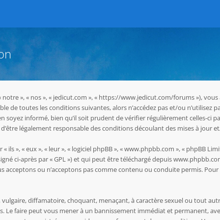
ion
 « notre », « nos », « jedicut.com », « https://www.jedicut.com/forums »), vo
le de toutes les conditions suivantes, alors n’accédez pas et/ou n’utilisez p
oyez informé, bien qu’il soit prudent de vérifier régulièrement celles-ci pa
d’être légalement responsable des conditions découlant des mises à jour et
ils », « eux », « leur », « logiciel phpBB », « www.phpbb.com », « phpBB Limit
igné ci-après par « GPL ») et qui peut être téléchargé depuis
www.phpbb.co
ous acceptons ou n’acceptons pas comme contenu ou conduite permis. Pour d
vulgaire, diffamatoire, choquant, menaçant, à caractère sexuel ou tout autr
les. Le faire peut vous mener à un bannissement immédiat et permanent, avec 