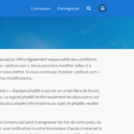
Connexion
S’enregistrer
us acceptez d’être légalement responsable des conditions
as « jedicut.com ». Nous pouvons modifier celles-ci à
r vous-même. Si vous continuez d’utiliser « jedicut.com »
/ou modifications.
ed », « Équipes phpBB ») qui est un script libre de forum,
m
. Le logiciel phpBB facilite seulement les discussions sur
e plus amples informations au sujet de phpBB, veuillez
e contenu qui peut transgresser les lois de votre pays, du
une notification à votre fournisseur d’accès à Internet si