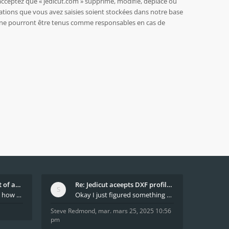
acceptez que « jedicut.com » supprime, modifie, déplace ou
ations que vous avez saisies soient stockées dans notre base
BB ne pourront être tenus comme responsables en cas de
What decides which part of an airfoil is the extra
Re: Jedicut aceepts DXF profile, but It won't cut
Hi All, does anyone know how Jedicut decides which
Okay I just figured something out. The profile p
Steve Redmond
,
mar. mars 25, 2025 10:56
pm