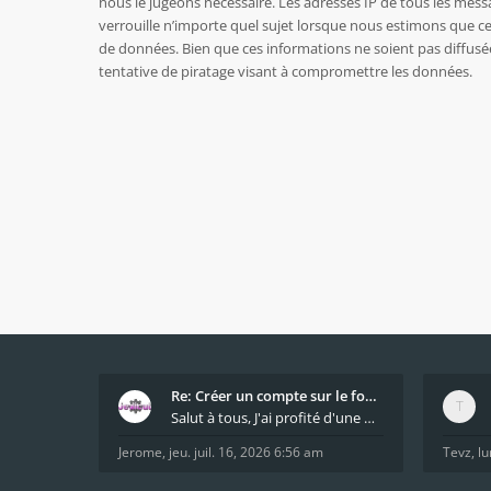
nous le jugeons nécessaire. Les adresses IP de tous les mes
verrouille n’importe quel sujet lorsque nous estimons que c
de données. Bien que ces informations ne soient pas diffusé
tentative de piratage visant à compromettre les données.
Re: Créer un compte sur le forum / Create forum us
Salut à tous, J'ai profité d'une mise à jour du s
Jerome
,
jeu. juil. 16, 2026 6:56 am
Tevz
,
lu