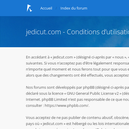
Accueil
Index du forum
jedicut.com - Conditions d’utilisat
En accédant à « jedicut.com » (désigné ci-après par « nous »,
suivantes. Si vous n’acceptez pas d’être légalement responsab
n’importe quel moment et nous ferons tout pour que vous en s
alors que des changements ont été effectués, vous acceptez 
Nos forums sont développés par phpBB (désigné ci-après par « 
déclaré sous la licence «
GNU General Public License v2
» (dés
Internet. phpBB Limited n’est pas responsable de ce que n
consulter :
https://www.phpbb.com/
.
Vous acceptez de ne pas publier de contenu abusif, obscène, 
pays où « jedicut.com » est hébergé ou les lois internationa