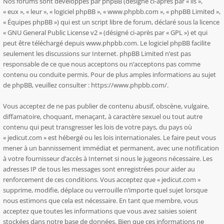
Nos forums sont développés par phpBB (désigné ci-après par « ils »,
« eux », « leur », « logiciel phpBB », « www.phpbb.com », « phpBB Limited »,
« Équipes phpBB ») qui est un script libre de forum, déclaré sous la licence
«
GNU General Public License v2
» (désigné ci-après par « GPL ») et qui
peut être téléchargé depuis
www.phpbb.com
. Le logiciel phpBB facilite
seulement les discussions sur Internet. phpBB Limited n’est pas
responsable de ce que nous acceptons ou n’acceptons pas comme
contenu ou conduite permis. Pour de plus amples informations au sujet
de phpBB, veuillez consulter :
https://www.phpbb.com/
.
Vous acceptez de ne pas publier de contenu abusif, obscène, vulgaire,
diffamatoire, choquant, menaçant, à caractère sexuel ou tout autre
contenu qui peut transgresser les lois de votre pays, du pays où
« jedicut.com » est hébergé ou les lois internationales. Le faire peut vous
mener à un bannissement immédiat et permanent, avec une notification
à votre fournisseur d’accès à Internet si nous le jugeons nécessaire. Les
adresses IP de tous les messages sont enregistrées pour aider au
renforcement de ces conditions. Vous acceptez que « jedicut.com »
supprime, modifie, déplace ou verrouille n’importe quel sujet lorsque
nous estimons que cela est nécessaire. En tant que membre, vous
acceptez que toutes les informations que vous avez saisies soient
stockées dans notre base de données. Bien que ces informations ne