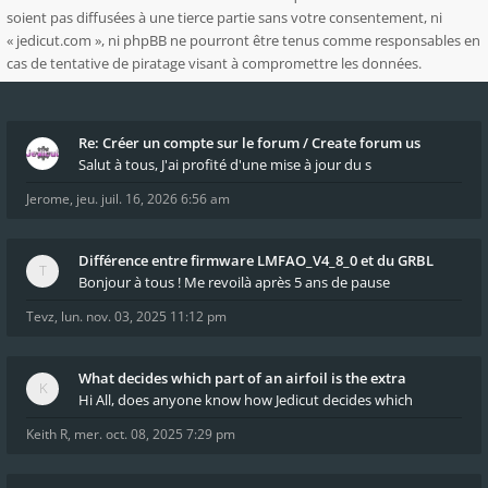
soient pas diffusées à une tierce partie sans votre consentement, ni
« jedicut.com », ni phpBB ne pourront être tenus comme responsables en
cas de tentative de piratage visant à compromettre les données.
Re: Créer un compte sur le forum / Create forum us
Salut à tous, J'ai profité d'une mise à jour du s
Jerome
,
jeu. juil. 16, 2026 6:56 am
Différence entre firmware LMFAO_V4_8_0 et du GRBL
Bonjour à tous ! Me revoilà après 5 ans de pause
Tevz
,
lun. nov. 03, 2025 11:12 pm
What decides which part of an airfoil is the extra
Hi All, does anyone know how Jedicut decides which
Keith R
,
mer. oct. 08, 2025 7:29 pm