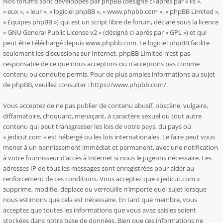
Nos forums sont développés par phpBB (désigné ci-après par « ils »,
« eux », « leur », « logiciel phpBB », « www.phpbb.com », « phpBB Limited »,
« Équipes phpBB ») qui est un script libre de forum, déclaré sous la licence
«
GNU General Public License v2
» (désigné ci-après par « GPL ») et qui
peut être téléchargé depuis
www.phpbb.com
. Le logiciel phpBB facilite
seulement les discussions sur Internet. phpBB Limited n’est pas
responsable de ce que nous acceptons ou n’acceptons pas comme
contenu ou conduite permis. Pour de plus amples informations au sujet
de phpBB, veuillez consulter :
https://www.phpbb.com/
.
Vous acceptez de ne pas publier de contenu abusif, obscène, vulgaire,
diffamatoire, choquant, menaçant, à caractère sexuel ou tout autre
contenu qui peut transgresser les lois de votre pays, du pays où
« jedicut.com » est hébergé ou les lois internationales. Le faire peut vous
mener à un bannissement immédiat et permanent, avec une notification
à votre fournisseur d’accès à Internet si nous le jugeons nécessaire. Les
adresses IP de tous les messages sont enregistrées pour aider au
renforcement de ces conditions. Vous acceptez que « jedicut.com »
supprime, modifie, déplace ou verrouille n’importe quel sujet lorsque
nous estimons que cela est nécessaire. En tant que membre, vous
acceptez que toutes les informations que vous avez saisies soient
stockées dans notre base de données. Bien que ces informations ne