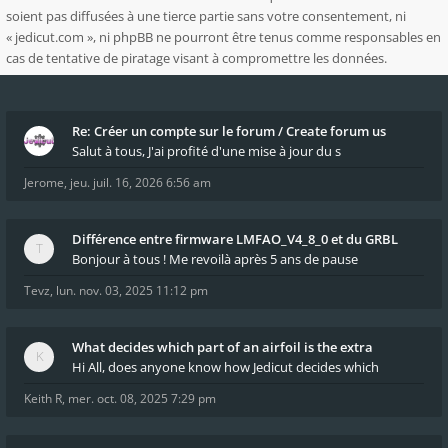
soient pas diffusées à une tierce partie sans votre consentement, ni
« jedicut.com », ni phpBB ne pourront être tenus comme responsables en
cas de tentative de piratage visant à compromettre les données.
Re: Créer un compte sur le forum / Create forum us
Salut à tous, J'ai profité d'une mise à jour du s
Jerome
,
jeu. juil. 16, 2026 6:56 am
Différence entre firmware LMFAO_V4_8_0 et du GRBL
Bonjour à tous ! Me revoilà après 5 ans de pause
Tevz
,
lun. nov. 03, 2025 11:12 pm
What decides which part of an airfoil is the extra
Hi All, does anyone know how Jedicut decides which
Keith R
,
mer. oct. 08, 2025 7:29 pm