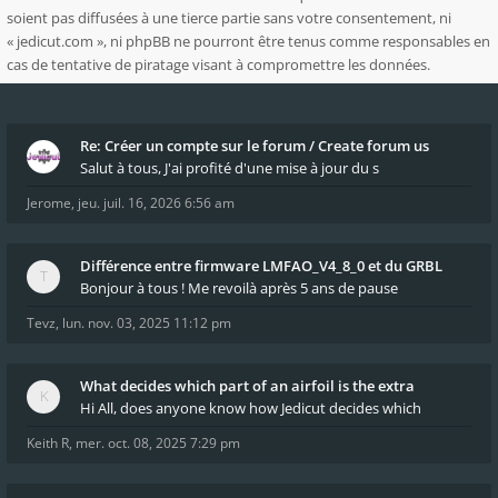
soient pas diffusées à une tierce partie sans votre consentement, ni
« jedicut.com », ni phpBB ne pourront être tenus comme responsables en
cas de tentative de piratage visant à compromettre les données.
Re: Créer un compte sur le forum / Create forum us
Salut à tous, J'ai profité d'une mise à jour du s
Jerome
,
jeu. juil. 16, 2026 6:56 am
Différence entre firmware LMFAO_V4_8_0 et du GRBL
Bonjour à tous ! Me revoilà après 5 ans de pause
Tevz
,
lun. nov. 03, 2025 11:12 pm
What decides which part of an airfoil is the extra
Hi All, does anyone know how Jedicut decides which
Keith R
,
mer. oct. 08, 2025 7:29 pm