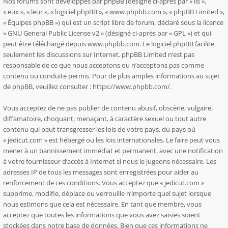
Nos forums sont développés par phpBB (désigné ci-après par « ils »,
« eux », « leur », « logiciel phpBB », « www.phpbb.com », « phpBB Limited »,
« Équipes phpBB ») qui est un script libre de forum, déclaré sous la licence
«
GNU General Public License v2
» (désigné ci-après par « GPL ») et qui
peut être téléchargé depuis
www.phpbb.com
. Le logiciel phpBB facilite
seulement les discussions sur Internet. phpBB Limited n’est pas
responsable de ce que nous acceptons ou n’acceptons pas comme
contenu ou conduite permis. Pour de plus amples informations au sujet
de phpBB, veuillez consulter :
https://www.phpbb.com/
.
Vous acceptez de ne pas publier de contenu abusif, obscène, vulgaire,
diffamatoire, choquant, menaçant, à caractère sexuel ou tout autre
contenu qui peut transgresser les lois de votre pays, du pays où
« jedicut.com » est hébergé ou les lois internationales. Le faire peut vous
mener à un bannissement immédiat et permanent, avec une notification
à votre fournisseur d’accès à Internet si nous le jugeons nécessaire. Les
adresses IP de tous les messages sont enregistrées pour aider au
renforcement de ces conditions. Vous acceptez que « jedicut.com »
supprime, modifie, déplace ou verrouille n’importe quel sujet lorsque
nous estimons que cela est nécessaire. En tant que membre, vous
acceptez que toutes les informations que vous avez saisies soient
stockées dans notre base de données. Bien que ces informations ne