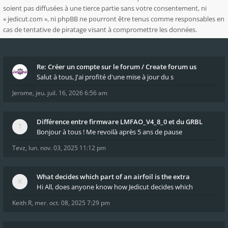
soient pas diffusées à une tierce partie sans votre consentement, ni
« jedicut.com », ni phpBB ne pourront être tenus comme responsables en
cas de tentative de piratage visant à compromettre les données.
Re: Créer un compte sur le forum / Create forum us
Salut à tous, J'ai profité d'une mise à jour du s
Jerome
,
jeu. juil. 16, 2026 6:56 am
Différence entre firmware LMFAO_V4_8_0 et du GRBL
Bonjour à tous ! Me revoilà après 5 ans de pause
Tevz
,
lun. nov. 03, 2025 11:12 pm
What decides which part of an airfoil is the extra
Hi All, does anyone know how Jedicut decides which
Keith R
,
mer. oct. 08, 2025 7:29 pm