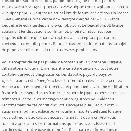
Nos forums sont développés par phpBB (désigné ci-après par « ils »,
« eux », « leur », « logiciel phpBB », « www.phpbb.com », « phpBB Limited »,
« Équipes phpBB ») qui est un script libre de forum, déclaré sous la licence
«
GNU General Public License v2
» (désigné ci-après par « GPL ») et qui
peut être téléchargé depuis
www.phpbb.com
. Le logiciel phpBB facilite
seulement les discussions sur Internet. phpBB Limited n’est pas
responsable de ce que nous acceptons ou n’acceptons pas comme
contenu ou conduite permis. Pour de plus amples informations au sujet
de phpBB, veuillez consulter :
https://www.phpbb.com/
.
Vous acceptez de ne pas publier de contenu abusif, obscène, vulgaire,
diffamatoire, choquant, menaçant, à caractère sexuel ou tout autre
contenu qui peut transgresser les lois de votre pays, du pays où
« jedicut.com » est hébergé ou les lois internationales. Le faire peut vous
mener à un bannissement immédiat et permanent, avec une notification
à votre fournisseur d’accès à Internet si nous le jugeons nécessaire. Les
adresses IP de tous les messages sont enregistrées pour aider au
renforcement de ces conditions. Vous acceptez que « jedicut.com »
supprime, modifie, déplace ou verrouille n’importe quel sujet lorsque
nous estimons que cela est nécessaire. En tant que membre, vous
acceptez que toutes les informations que vous avez saisies soient
stockées dans notre base de données. Bien que ces informations ne