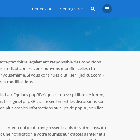
Connexion
S’enregistrer
us acceptez d’être légalement responsable des conditions
as « jedicut.com ». Nous pouvons modifier celles-ci à
r vous-même. Si vous continuez d’utiliser « jedicut.com »
/ou modifications.
ed », « Équipes phpBB ») qui est un script libre de forum,
m
. Le logiciel phpBB facilite seulement les discussions sur
e plus amples informations au sujet de phpBB, veuillez
e contenu qui peut transgresser les lois de votre pays, du
une notification à votre fournisseur d’accès à Internet si