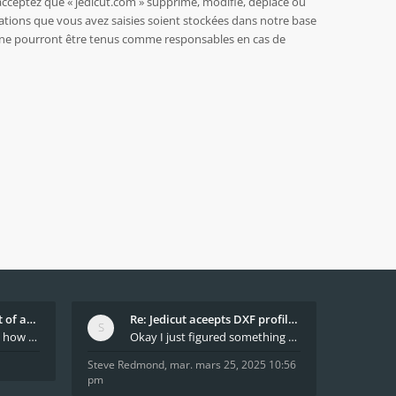
acceptez que « jedicut.com » supprime, modifie, déplace ou
ations que vous avez saisies soient stockées dans notre base
BB ne pourront être tenus comme responsables en cas de
What decides which part of an airfoil is the extra
Re: Jedicut aceepts DXF profile, but It won't cut
Hi All, does anyone know how Jedicut decides which
Okay I just figured something out. The profile p
Steve Redmond
,
mar. mars 25, 2025 10:56
pm