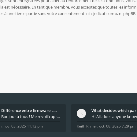
sages sont enregistrées pour aider au renforcement de ces conditions. Vous 
ela est nécessaire. En tant que membre, vous acceptez que toutes les inform
es à une tierce partie sans votre consentement, ni « jedicut.com », ni php
Différence entre firmware LMFAO_V4_8_0 et du GRBL
Bonjour à tous ! Me revoilà après 5 ans de pause
n. nov. 03, 2025 11:12 pm
Keith R
,
mer. oct. 08, 2025 7:29 pm