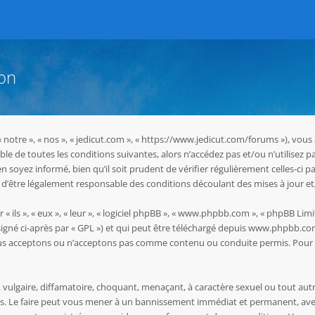
ion
 « notre », « nos », « jedicut.com », « https://www.jedicut.com/forums »), vo
le de toutes les conditions suivantes, alors n’accédez pas et/ou n’utilisez p
oyez informé, bien qu’il soit prudent de vérifier régulièrement celles-ci pa
d’être légalement responsable des conditions découlant des mises à jour et
ils », « eux », « leur », « logiciel phpBB », « www.phpbb.com », « phpBB Limit
igné ci-après par « GPL ») et qui peut être téléchargé depuis
www.phpbb.co
ous acceptons ou n’acceptons pas comme contenu ou conduite permis. Pour d
vulgaire, diffamatoire, choquant, menaçant, à caractère sexuel ou tout autr
les. Le faire peut vous mener à un bannissement immédiat et permanent, avec 