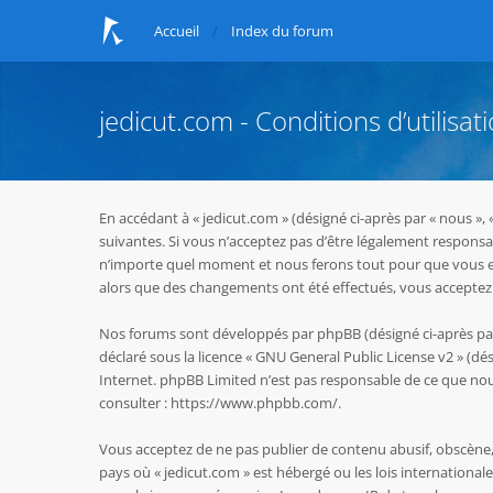
Accueil
Index du forum
jedicut.com - Conditions d’utilisat
En accédant à « jedicut.com » (désigné ci-après par « nous »,
suivantes. Si vous n’acceptez pas d’être légalement responsab
n’importe quel moment et nous ferons tout pour que vous en s
alors que des changements ont été effectués, vous acceptez 
Nos forums sont développés par phpBB (désigné ci-après par « 
déclaré sous la licence «
GNU General Public License v2
» (dés
Internet. phpBB Limited n’est pas responsable de ce que n
consulter :
https://www.phpbb.com/
.
Vous acceptez de ne pas publier de contenu abusif, obscène, 
pays où « jedicut.com » est hébergé ou les lois internationa