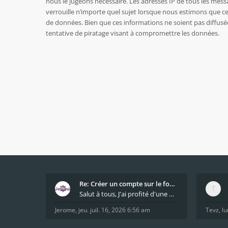
nous le jugeons nécessaire. Les adresses IP de tous les mes
verrouille n’importe quel sujet lorsque nous estimons que c
de données. Bien que ces informations ne soient pas diffusé
tentative de piratage visant à compromettre les données.
Re: Créer un compte sur le forum / Create forum us
Salut à tous, J'ai profité d'une mise à jour du s
Jerome
,
jeu. juil. 16, 2026 6:56 am
Tevz
,
lu