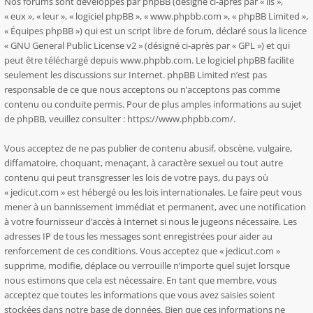
Nos forums sont développés par phpBB (désigné ci-après par « ils »,
« eux », « leur », « logiciel phpBB », « www.phpbb.com », « phpBB Limited »,
« Équipes phpBB ») qui est un script libre de forum, déclaré sous la licence
«
GNU General Public License v2
» (désigné ci-après par « GPL ») et qui
peut être téléchargé depuis
www.phpbb.com
. Le logiciel phpBB facilite
seulement les discussions sur Internet. phpBB Limited n’est pas
responsable de ce que nous acceptons ou n’acceptons pas comme
contenu ou conduite permis. Pour de plus amples informations au sujet
de phpBB, veuillez consulter :
https://www.phpbb.com/
.
Vous acceptez de ne pas publier de contenu abusif, obscène, vulgaire,
diffamatoire, choquant, menaçant, à caractère sexuel ou tout autre
contenu qui peut transgresser les lois de votre pays, du pays où
« jedicut.com » est hébergé ou les lois internationales. Le faire peut vous
mener à un bannissement immédiat et permanent, avec une notification
à votre fournisseur d’accès à Internet si nous le jugeons nécessaire. Les
adresses IP de tous les messages sont enregistrées pour aider au
renforcement de ces conditions. Vous acceptez que « jedicut.com »
supprime, modifie, déplace ou verrouille n’importe quel sujet lorsque
nous estimons que cela est nécessaire. En tant que membre, vous
acceptez que toutes les informations que vous avez saisies soient
stockées dans notre base de données. Bien que ces informations ne