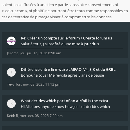
soient pas diffusées à une tierce partie sans votre consentement, ni
« jedicut.com », ni phpBB ne pourront être tenus comme responsables en
cas de tentative de piratage visant à compromettre les données.
Re: Créer un compte sur le forum / Create forum us
Salut à tous, J'ai profité d'une mise à jour du s
Jerome
,
jeu. juil. 16, 2026 6:56 am
Différence entre firmware LMFAO_V4_8_0 et du GRBL
Bonjour à tous ! Me revoilà après 5 ans de pause
Tevz
,
lun. nov. 03, 2025 11:12 pm
What decides which part of an airfoil is the extra
Hi All, does anyone know how Jedicut decides which
Keith R
,
mer. oct. 08, 2025 7:29 pm