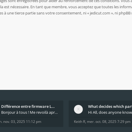
sages sont enregistrées pour aider au renforcement de ces conditions. Vous 
ela est nécessaire. En tant que membre, vous acceptez que toutes les inform
es à une tierce partie sans votre consentement, ni « jedicut.com », ni php
Différence entre firmware LMFAO_V4_8_0 et du GRBL
Bonjour à tous ! Me revoilà après 5 ans de pause
n. nov. 03, 2025 11:12 pm
Keith R
,
mer. oct. 08, 2025 7:29 pm