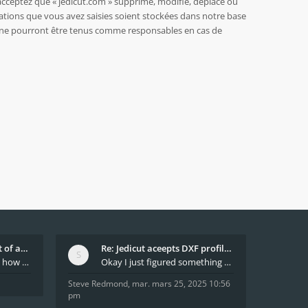
acceptez que « jedicut.com » supprime, modifie, déplace ou
ations que vous avez saisies soient stockées dans notre base
BB ne pourront être tenus comme responsables en cas de
What decides which part of an airfoil is the extra
Re: Jedicut aceepts DXF profile, but It won't cut
Hi All, does anyone know how Jedicut decides which
Okay I just figured something out. The profile p
Steve Redmond
,
mar. mars 25, 2025 10:56
pm