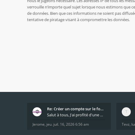
nous le jugeons nécessaire. Les adresses IP de tous les mes
verrouille n’importe quel sujet lorsque nous estimons que c
de données. Bien que ces informations ne soient pas diffusé
tentative de piratage visant à compromettre les données.
Re: Créer un compte sur le forum / Create forum us
Salut à tous, J'ai profité d'une mise à jour du s
Jerome
,
jeu. juil. 16, 2026 6:56 am
Tevz
,
lu