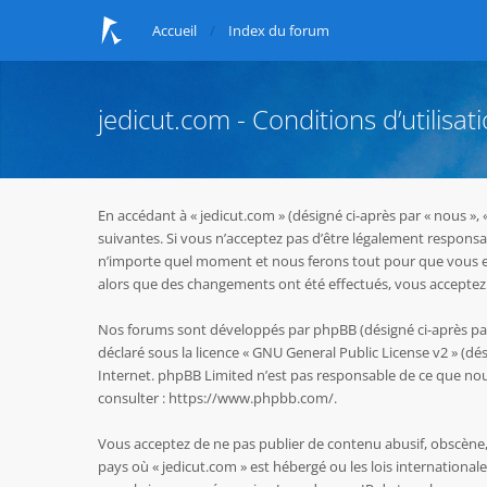
Accueil
Index du forum
jedicut.com - Conditions d’utilisat
En accédant à « jedicut.com » (désigné ci-après par « nous »,
suivantes. Si vous n’acceptez pas d’être légalement responsab
n’importe quel moment et nous ferons tout pour que vous en s
alors que des changements ont été effectués, vous acceptez 
Nos forums sont développés par phpBB (désigné ci-après par « 
déclaré sous la licence «
GNU General Public License v2
» (dés
Internet. phpBB Limited n’est pas responsable de ce que n
consulter :
https://www.phpbb.com/
.
Vous acceptez de ne pas publier de contenu abusif, obscène, 
pays où « jedicut.com » est hébergé ou les lois internationa