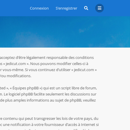
Connexion
S’enregistrer
us acceptez d’être légalement responsable des conditions
as « jedicut.com ». Nous pouvons modifier celles-ci à
r vous-même. Si vous continuez d’utiliser « jedicut.com »
/ou modifications.
ed », « Équipes phpBB ») qui est un script libre de forum,
m
. Le logiciel phpBB facilite seulement les discussions sur
e plus amples informations au sujet de phpBB, veuillez
e contenu qui peut transgresser les lois de votre pays, du
une notification à votre fournisseur d’accès à Internet si