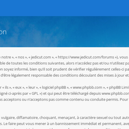
ion
 « notre », « nos », « jedicut.com », « https://www.jedicut.com/forums »), vo
le de toutes les conditions suivantes, alors n’accédez pas et/ou n’utilisez p
oyez informé, bien qu’il soit prudent de vérifier régulièrement celles-ci pa
d’être légalement responsable des conditions découlant des mises à jour et
ils », « eux », « leur », « logiciel phpBB », « www.phpbb.com », « phpBB Limit
igné ci-après par « GPL ») et qui peut être téléchargé depuis
www.phpbb.co
ous acceptons ou n’acceptons pas comme contenu ou conduite permis. Pour d
vulgaire, diffamatoire, choquant, menaçant, à caractère sexuel ou tout autr
les. Le faire peut vous mener à un bannissement immédiat et permanent, avec 