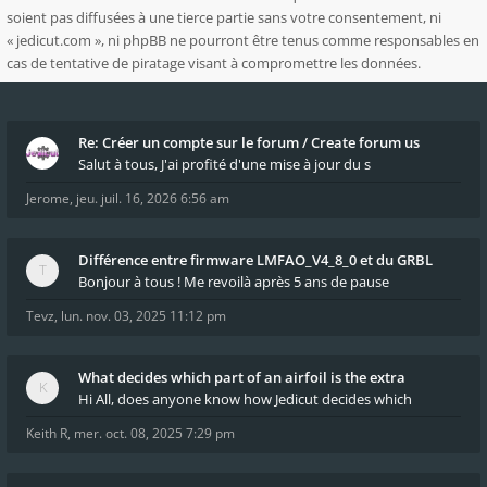
soient pas diffusées à une tierce partie sans votre consentement, ni
« jedicut.com », ni phpBB ne pourront être tenus comme responsables en
cas de tentative de piratage visant à compromettre les données.
Re: Créer un compte sur le forum / Create forum us
Salut à tous, J'ai profité d'une mise à jour du s
Jerome
,
jeu. juil. 16, 2026 6:56 am
Différence entre firmware LMFAO_V4_8_0 et du GRBL
Bonjour à tous ! Me revoilà après 5 ans de pause
Tevz
,
lun. nov. 03, 2025 11:12 pm
What decides which part of an airfoil is the extra
Hi All, does anyone know how Jedicut decides which
Keith R
,
mer. oct. 08, 2025 7:29 pm