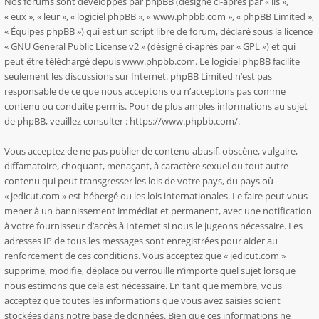
Nos forums sont développés par phpBB (désigné ci-après par « ils »,
« eux », « leur », « logiciel phpBB », « www.phpbb.com », « phpBB Limited »,
« Équipes phpBB ») qui est un script libre de forum, déclaré sous la licence
«
GNU General Public License v2
» (désigné ci-après par « GPL ») et qui
peut être téléchargé depuis
www.phpbb.com
. Le logiciel phpBB facilite
seulement les discussions sur Internet. phpBB Limited n’est pas
responsable de ce que nous acceptons ou n’acceptons pas comme
contenu ou conduite permis. Pour de plus amples informations au sujet
de phpBB, veuillez consulter :
https://www.phpbb.com/
.
Vous acceptez de ne pas publier de contenu abusif, obscène, vulgaire,
diffamatoire, choquant, menaçant, à caractère sexuel ou tout autre
contenu qui peut transgresser les lois de votre pays, du pays où
« jedicut.com » est hébergé ou les lois internationales. Le faire peut vous
mener à un bannissement immédiat et permanent, avec une notification
à votre fournisseur d’accès à Internet si nous le jugeons nécessaire. Les
adresses IP de tous les messages sont enregistrées pour aider au
renforcement de ces conditions. Vous acceptez que « jedicut.com »
supprime, modifie, déplace ou verrouille n’importe quel sujet lorsque
nous estimons que cela est nécessaire. En tant que membre, vous
acceptez que toutes les informations que vous avez saisies soient
stockées dans notre base de données. Bien que ces informations ne