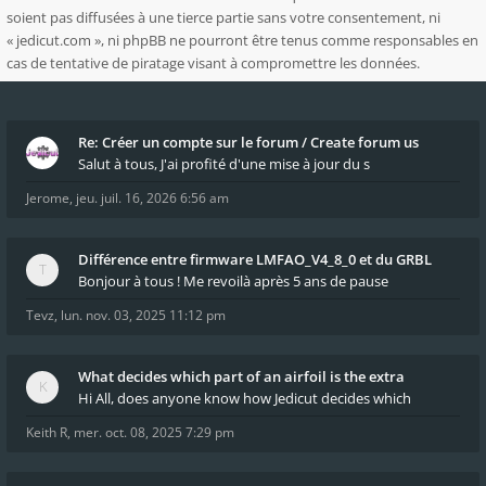
soient pas diffusées à une tierce partie sans votre consentement, ni
« jedicut.com », ni phpBB ne pourront être tenus comme responsables en
cas de tentative de piratage visant à compromettre les données.
Re: Créer un compte sur le forum / Create forum us
Salut à tous, J'ai profité d'une mise à jour du s
Jerome
,
jeu. juil. 16, 2026 6:56 am
Différence entre firmware LMFAO_V4_8_0 et du GRBL
Bonjour à tous ! Me revoilà après 5 ans de pause
Tevz
,
lun. nov. 03, 2025 11:12 pm
What decides which part of an airfoil is the extra
Hi All, does anyone know how Jedicut decides which
Keith R
,
mer. oct. 08, 2025 7:29 pm