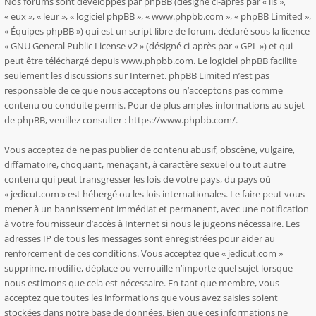
Nos forums sont développés par phpBB (désigné ci-après par « ils »,
« eux », « leur », « logiciel phpBB », « www.phpbb.com », « phpBB Limited »,
« Équipes phpBB ») qui est un script libre de forum, déclaré sous la licence
«
GNU General Public License v2
» (désigné ci-après par « GPL ») et qui
peut être téléchargé depuis
www.phpbb.com
. Le logiciel phpBB facilite
seulement les discussions sur Internet. phpBB Limited n’est pas
responsable de ce que nous acceptons ou n’acceptons pas comme
contenu ou conduite permis. Pour de plus amples informations au sujet
de phpBB, veuillez consulter :
https://www.phpbb.com/
.
Vous acceptez de ne pas publier de contenu abusif, obscène, vulgaire,
diffamatoire, choquant, menaçant, à caractère sexuel ou tout autre
contenu qui peut transgresser les lois de votre pays, du pays où
« jedicut.com » est hébergé ou les lois internationales. Le faire peut vous
mener à un bannissement immédiat et permanent, avec une notification
à votre fournisseur d’accès à Internet si nous le jugeons nécessaire. Les
adresses IP de tous les messages sont enregistrées pour aider au
renforcement de ces conditions. Vous acceptez que « jedicut.com »
supprime, modifie, déplace ou verrouille n’importe quel sujet lorsque
nous estimons que cela est nécessaire. En tant que membre, vous
acceptez que toutes les informations que vous avez saisies soient
stockées dans notre base de données. Bien que ces informations ne