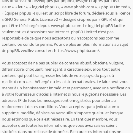
Nos forums sont développés par phpBB (désigné ci-après par « ils »,
« eux », « leur », « logiciel phpBB », « www.phpbb.com », « phpBB Limited »,
« Équipes phpBB ») qui est un script libre de forum, déclaré sous la licence
«
GNU General Public License v2
» (désigné ci-après par « GPL ») et qui
peut être téléchargé depuis
www.phpbb.com
. Le logiciel phpBB facilite
seulement les discussions sur Internet. phpBB Limited n’est pas
responsable de ce que nous acceptons ou n’acceptons pas comme
contenu ou conduite permis. Pour de plus amples informations au sujet
de phpBB, veuillez consulter :
https://www.phpbb.com/
.
Vous acceptez de ne pas publier de contenu abusif, obscène, vulgaire,
diffamatoire, choquant, menaçant, à caractère sexuel ou tout autre
contenu qui peut transgresser les lois de votre pays, du pays où
« jedicut.com » est hébergé ou les lois internationales. Le faire peut vous
mener à un bannissement immédiat et permanent, avec une notification
à votre fournisseur d’accès à Internet si nous le jugeons nécessaire. Les
adresses IP de tous les messages sont enregistrées pour aider au
renforcement de ces conditions. Vous acceptez que « jedicut.com »
supprime, modifie, déplace ou verrouille n’importe quel sujet lorsque
nous estimons que cela est nécessaire. En tant que membre, vous
acceptez que toutes les informations que vous avez saisies soient
stockées dans notre base de données. Bien que ces informations ne