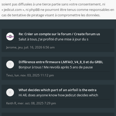
soient pas diffusées à une tierce partie sans votre consentement, ni
« jedicut.com », ni phpBB ne pourront être tenus comme responsables en
cas de tentative de piratage visant à compromettre les données.
Re: Créer un compte sur le forum / Create forum us
Salut à tous, J'ai profité d'une mise à jour du s
Jerome
,
jeu. juil. 16, 2026 6:56 am
Différence entre firmware LMFAO_V4_8_0 et du GRBL
Bonjour à tous ! Me revoilà après 5 ans de pause
Tevz
,
lun. nov. 03, 2025 11:12 pm
What decides which part of an airfoil is the extra
Hi All, does anyone know how Jedicut decides which
Keith R
,
mer. oct. 08, 2025 7:29 pm