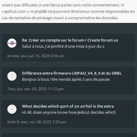
soient pas diffusées à une tierce partie sans votre consentement, ni
« jedicut.com », ni phpBB ne pourront être tenus comme responsables en
cas de tentative de piratage visant à compromettre les données.
Re: Créer un compte sur le forum / Create forum us
Salut à tous, J'ai profité d'une mise à jour du s
Jerome
,
jeu. juil. 16, 2026 6:56 am
Différence entre firmware LMFAO_V4_8_0 et du GRBL
Bonjour à tous ! Me revoilà après 5 ans de pause
Tevz
,
lun. nov. 03, 2025 11:12 pm
What decides which part of an airfoil is the extra
Hi All, does anyone know how Jedicut decides which
Keith R
,
mer. oct. 08, 2025 7:29 pm