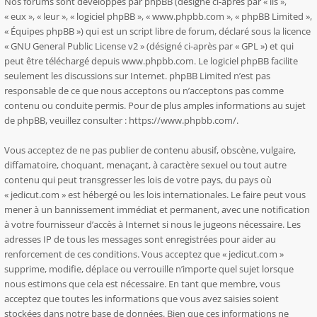
Nos forums sont développés par phpBB (désigné ci-après par « ils »,
« eux », « leur », « logiciel phpBB », « www.phpbb.com », « phpBB Limited »,
« Équipes phpBB ») qui est un script libre de forum, déclaré sous la licence
«
GNU General Public License v2
» (désigné ci-après par « GPL ») et qui
peut être téléchargé depuis
www.phpbb.com
. Le logiciel phpBB facilite
seulement les discussions sur Internet. phpBB Limited n’est pas
responsable de ce que nous acceptons ou n’acceptons pas comme
contenu ou conduite permis. Pour de plus amples informations au sujet
de phpBB, veuillez consulter :
https://www.phpbb.com/
.
Vous acceptez de ne pas publier de contenu abusif, obscène, vulgaire,
diffamatoire, choquant, menaçant, à caractère sexuel ou tout autre
contenu qui peut transgresser les lois de votre pays, du pays où
« jedicut.com » est hébergé ou les lois internationales. Le faire peut vous
mener à un bannissement immédiat et permanent, avec une notification
à votre fournisseur d’accès à Internet si nous le jugeons nécessaire. Les
adresses IP de tous les messages sont enregistrées pour aider au
renforcement de ces conditions. Vous acceptez que « jedicut.com »
supprime, modifie, déplace ou verrouille n’importe quel sujet lorsque
nous estimons que cela est nécessaire. En tant que membre, vous
acceptez que toutes les informations que vous avez saisies soient
stockées dans notre base de données. Bien que ces informations ne