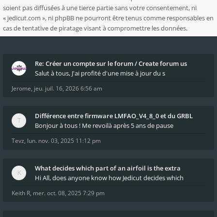
soient pas diffusées à une tierce partie sans votre consentement, ni
« jedicut.com », ni phpBB ne pourront être tenus comme responsables en
cas de tentative de piratage visant à compromettre les données.
Re: Créer un compte sur le forum / Create forum us
Salut à tous, J'ai profité d'une mise à jour du s
Jerome
,
jeu. juil. 16, 2026 6:56 am
Différence entre firmware LMFAO_V4_8_0 et du GRBL
Bonjour à tous ! Me revoilà après 5 ans de pause
Tevz
,
lun. nov. 03, 2025 11:12 pm
What decides which part of an airfoil is the extra
Hi All, does anyone know how Jedicut decides which
Keith R
,
mer. oct. 08, 2025 7:29 pm