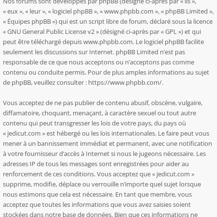
Nos forums sont développés par phpBB (désigné ci-après par « ils »,
« eux », « leur », « logiciel phpBB », « www.phpbb.com », « phpBB Limited »,
« Équipes phpBB ») qui est un script libre de forum, déclaré sous la licence
«
GNU General Public License v2
» (désigné ci-après par « GPL ») et qui
peut être téléchargé depuis
www.phpbb.com
. Le logiciel phpBB facilite
seulement les discussions sur Internet. phpBB Limited n’est pas
responsable de ce que nous acceptons ou n’acceptons pas comme
contenu ou conduite permis. Pour de plus amples informations au sujet
de phpBB, veuillez consulter :
https://www.phpbb.com/
.
Vous acceptez de ne pas publier de contenu abusif, obscène, vulgaire,
diffamatoire, choquant, menaçant, à caractère sexuel ou tout autre
contenu qui peut transgresser les lois de votre pays, du pays où
« jedicut.com » est hébergé ou les lois internationales. Le faire peut vous
mener à un bannissement immédiat et permanent, avec une notification
à votre fournisseur d’accès à Internet si nous le jugeons nécessaire. Les
adresses IP de tous les messages sont enregistrées pour aider au
renforcement de ces conditions. Vous acceptez que « jedicut.com »
supprime, modifie, déplace ou verrouille n’importe quel sujet lorsque
nous estimons que cela est nécessaire. En tant que membre, vous
acceptez que toutes les informations que vous avez saisies soient
stockées dans notre base de données. Bien que ces informations ne