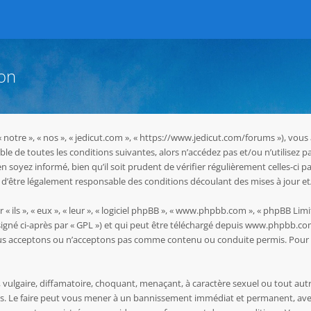
ion
 « notre », « nos », « jedicut.com », « https://www.jedicut.com/forums »), vo
le de toutes les conditions suivantes, alors n’accédez pas et/ou n’utilisez p
oyez informé, bien qu’il soit prudent de vérifier régulièrement celles-ci pa
d’être légalement responsable des conditions découlant des mises à jour et
ils », « eux », « leur », « logiciel phpBB », « www.phpbb.com », « phpBB Limit
igné ci-après par « GPL ») et qui peut être téléchargé depuis
www.phpbb.co
ous acceptons ou n’acceptons pas comme contenu ou conduite permis. Pour d
vulgaire, diffamatoire, choquant, menaçant, à caractère sexuel ou tout autr
les. Le faire peut vous mener à un bannissement immédiat et permanent, avec 