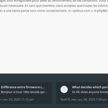
sages sont enregistrées pour aider au renforcement de ces conditions. Vous 
ela est nécessaire. En tant que membre, vous acceptez que toutes les inform
es à une tierce partie sans votre consentement, ni « jedicut.com », ni php
Différence entre firmware LMFAO_V4_8_0 et du GRBL
Bonjour à tous ! Me revoilà après 5 ans de pause
n. nov. 03, 2025 11:12 pm
Keith R
,
mer. oct. 08, 2025 7:29 pm