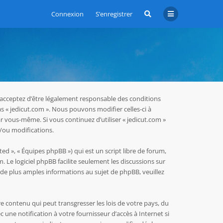
Connexion
S’enregistrer
us acceptez d’être légalement responsable des conditions
as « jedicut.com ». Nous pouvons modifier celles-ci à
r vous-même. Si vous continuez d’utiliser « jedicut.com »
/ou modifications.
ed », « Équipes phpBB ») qui est un script libre de forum,
m
. Le logiciel phpBB facilite seulement les discussions sur
e plus amples informations au sujet de phpBB, veuillez
e contenu qui peut transgresser les lois de votre pays, du
une notification à votre fournisseur d’accès à Internet si