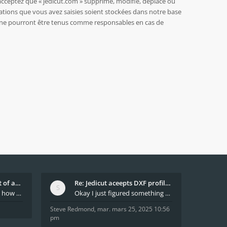
acceptez que « jedicut.com » supprime, modifie, déplace ou
ations que vous avez saisies soient stockées dans notre base
BB ne pourront être tenus comme responsables en cas de
What decides which part of an airfoil is the extra
Re: Jedicut aceepts DXF profile, but It won't cut
Hi All, does anyone know how Jedicut decides which
Okay I just figured something out. The profile p
Steve Redmond
,
mar. mars 25, 2025 10:56
pm