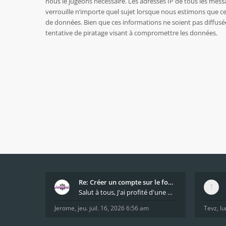
nous le jugeons nécessaire. Les adresses IP de tous les mes
verrouille n’importe quel sujet lorsque nous estimons que c
de données. Bien que ces informations ne soient pas diffusé
tentative de piratage visant à compromettre les données.
Re: Créer un compte sur le forum / Create forum us
Salut à tous, J'ai profité d'une mise à jour du s
Jerome
,
jeu. juil. 16, 2026 6:56 am
Tevz
,
lu