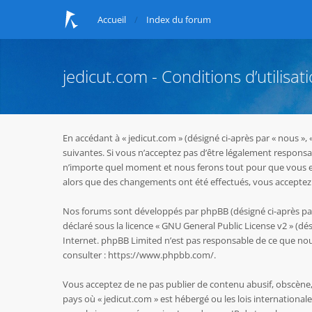
Accueil
Index du forum
jedicut.com - Conditions d’utilisat
En accédant à « jedicut.com » (désigné ci-après par « nous »,
suivantes. Si vous n’acceptez pas d’être légalement responsab
n’importe quel moment et nous ferons tout pour que vous en s
alors que des changements ont été effectués, vous acceptez 
Nos forums sont développés par phpBB (désigné ci-après par « 
déclaré sous la licence «
GNU General Public License v2
» (dés
Internet. phpBB Limited n’est pas responsable de ce que n
consulter :
https://www.phpbb.com/
.
Vous acceptez de ne pas publier de contenu abusif, obscène, 
pays où « jedicut.com » est hébergé ou les lois internationa