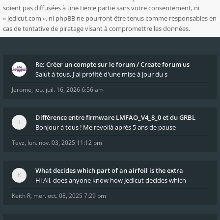
soient pas diffusées à une tierce partie sans votre consentement, ni
« jedicut.com », ni phpBB ne pourront être tenus comme responsables en
cas de tentative de piratage visant à compromettre les données.
Re: Créer un compte sur le forum / Create forum us
Salut à tous, J'ai profité d'une mise à jour du s
Jerome
,
jeu. juil. 16, 2026 6:56 am
Différence entre firmware LMFAO_V4_8_0 et du GRBL
Bonjour à tous ! Me revoilà après 5 ans de pause
Tevz
,
lun. nov. 03, 2025 11:12 pm
What decides which part of an airfoil is the extra
Hi All, does anyone know how Jedicut decides which
Keith R
,
mer. oct. 08, 2025 7:29 pm