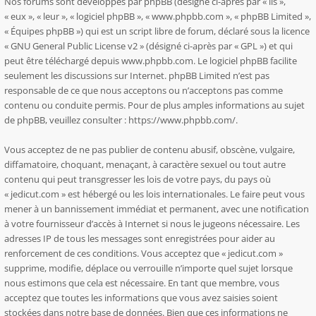
Nos forums sont développés par phpBB (désigné ci-après par « ils »,
« eux », « leur », « logiciel phpBB », « www.phpbb.com », « phpBB Limited »,
« Équipes phpBB ») qui est un script libre de forum, déclaré sous la licence
«
GNU General Public License v2
» (désigné ci-après par « GPL ») et qui
peut être téléchargé depuis
www.phpbb.com
. Le logiciel phpBB facilite
seulement les discussions sur Internet. phpBB Limited n’est pas
responsable de ce que nous acceptons ou n’acceptons pas comme
contenu ou conduite permis. Pour de plus amples informations au sujet
de phpBB, veuillez consulter :
https://www.phpbb.com/
.
Vous acceptez de ne pas publier de contenu abusif, obscène, vulgaire,
diffamatoire, choquant, menaçant, à caractère sexuel ou tout autre
contenu qui peut transgresser les lois de votre pays, du pays où
« jedicut.com » est hébergé ou les lois internationales. Le faire peut vous
mener à un bannissement immédiat et permanent, avec une notification
à votre fournisseur d’accès à Internet si nous le jugeons nécessaire. Les
adresses IP de tous les messages sont enregistrées pour aider au
renforcement de ces conditions. Vous acceptez que « jedicut.com »
supprime, modifie, déplace ou verrouille n’importe quel sujet lorsque
nous estimons que cela est nécessaire. En tant que membre, vous
acceptez que toutes les informations que vous avez saisies soient
stockées dans notre base de données. Bien que ces informations ne