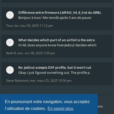
Différence entre firmware LMFAO_V4_8_0 et du GRBL
Bonjour à tous ! Me revoilà après 5 ans de pause
Tevz
,
lun. nov. 03, 2025 11:12 pm
What decides which part of an airfoil is the extra
Hi All, does anyone know how Jedicut decides which
Keith R
,
mer. oct. 08, 2025 7:29 pm
Re: Jedicut aceepts DXF profile, but It won't cut
Okay I just figured something out. The profile p
Steve Redmond
,
mar. mars 25, 2025 10:56 pm
En poursuivant votre navigation, vous acceptez
Accueil
Index du forum
FAQ
Confidentialité
Conditions
l’utilisation de cookies.
En savoir plus
Heures au format
UTC+02:00