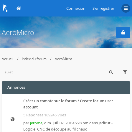
Connexion
S’enregistrer
AeroMicro
Accueil
Index du forum
AeroMicro
1 sujet
Annonces
Créer un compte sur le forum / Create forum user
account
5 Réponses 189245 Vues
par
Jerome
,
dim. juil. 07, 2019 6:28 pm
dans
Jedicut -
Logiciel CNC de découpe au fil chaud