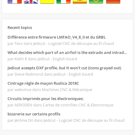
Recent topics
Différence entre firmware LMFAO_V4_8_0 et du GRBL
par Tevz
dans Jedicut - Logiciel CNC de découpe au fil chaud
What decides which part of an airfoil is the extrado and intrado?
par Keith R
dans Jedicut - English board
Jedicut aceepts DXF profile, but It won't cut (Icons grayed out)
par Steve Redmond
dans Jedicut - English board
Cintrage règle de maçon Rustica 2018C
par webvince
dans Machines CNC & Mécanique
Circuits Imprimés pour les électroniques:
par AERODEN
dans Cartes de contrôles CNC & Electronique
bizarerie sur certains profils
par Jérôme Dri
dans Jedicut - Logiciel CNC de découpe au fil chaud