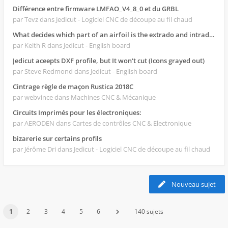
Différence entre firmware LMFAO_V4_8_0 et du GRBL
par Tevz
dans Jedicut - Logiciel CNC de découpe au fil chaud
What decides which part of an airfoil is the extrado and intrado?
par Keith R
dans Jedicut - English board
Jedicut aceepts DXF profile, but It won't cut (Icons grayed out)
par Steve Redmond
dans Jedicut - English board
Cintrage règle de maçon Rustica 2018C
par webvince
dans Machines CNC & Mécanique
Circuits Imprimés pour les électroniques:
par AERODEN
dans Cartes de contrôles CNC & Electronique
bizarerie sur certains profils
par Jérôme Dri
dans Jedicut - Logiciel CNC de découpe au fil chaud
Nouveau sujet
1
2
3
4
5
6
140 sujets