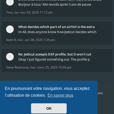
Bonjour à tous ! Me revoilà après 5 ans de pause
Tevz
,
lun. nov. 03, 2025 11:12 pm
What decides which part of an airfoil is the extra
Hi All, does anyone know how Jedicut decides which
Keith R
,
mer. oct. 08, 2025 7:29 pm
Re: Jedicut aceepts DXF profile, but It won't cut
Okay I just figured something out. The profile p
Steve Redmond
,
mar. mars 25, 2025 10:56 pm
En poursuivant votre navigation, vous acceptez
Accueil
Index du forum
FAQ
Confidentialité
Conditions
l’utilisation de cookies.
En savoir plus
Heures au format
UTC+02:00
Nous sommes le sam. août 08, 2026 12:17 pm
OK