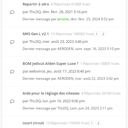
Repartir à zéro
8 Réponses 81888 Vues
par
ThLDQ
,
dim. févr. 28, 2021 5:16 pm
Dernier message par
Jerome
,
dim. févr. 25, 2024 9:52 pm
MKS Gen L v2.1
13 Réponses 196082 Vues
1
2
par
ThLDQ
,
mer. août 23, 2023 3:46 pm
Dernier message par
AERODEN
,
sam. sept. 16, 2023 5:10 pm
BOM Jedicut Alden Super Luxe ?
1 Réponses 18805 Vues
par
webvince
,
jeu. août 17, 2023 8:40 pm
Dernier message par
AERODEN
,
mar. août 22, 2023 3:42 pm
Aide pour le réglage des vitesses
4 Réponses 26169 Vues
par
ThLDQ
,
lun. juin 19, 2023 9:06 pm
Dernier message par
ThLDQ
,
sam. juin 24, 2023 2:11 pm
court circuit
13 Réponses 116943 Vues
1
2