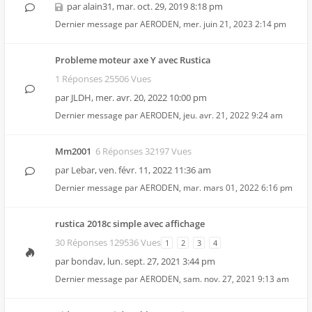
par
alain31
,
mar. oct. 29, 2019 8:18 pm
Dernier message par
AERODEN
,
mer. juin 21, 2023 2:14 pm
Probleme moteur axe Y avec Rustica
1 Réponses 25506 Vues
par
JLDH
,
mer. avr. 20, 2022 10:00 pm
Dernier message par
AERODEN
,
jeu. avr. 21, 2022 9:24 am
Mm2001
6 Réponses 32197 Vues
par
Lebar
,
ven. févr. 11, 2022 11:36 am
Dernier message par
AERODEN
,
mar. mars 01, 2022 6:16 pm
rustica 2018c simple avec affichage
30 Réponses 129536 Vues
1
2
3
4
par
bondav
,
lun. sept. 27, 2021 3:44 pm
Dernier message par
AERODEN
,
sam. nov. 27, 2021 9:13 am