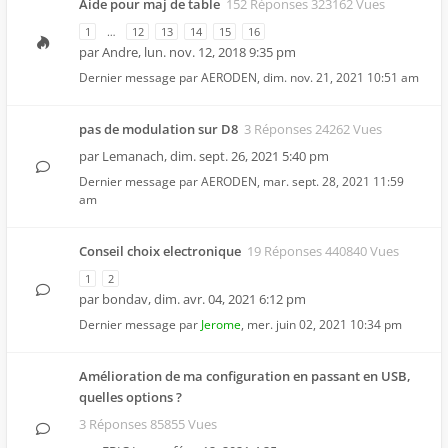
Aide pour maj de table
152 Réponses 323162 Vues
1
…
12
13
14
15
16
par
Andre
,
lun. nov. 12, 2018 9:35 pm
Dernier message par
AERODEN
,
dim. nov. 21, 2021 10:51 am
pas de modulation sur D8
3 Réponses 24262 Vues
par
Lemanach
,
dim. sept. 26, 2021 5:40 pm
Dernier message par
AERODEN
,
mar. sept. 28, 2021 11:59
am
Conseil choix electronique
19 Réponses 440840 Vues
1
2
par
bondav
,
dim. avr. 04, 2021 6:12 pm
Dernier message par
Jerome
,
mer. juin 02, 2021 10:34 pm
Amélioration de ma configuration en passant en USB,
quelles options ?
3 Réponses 85855 Vues