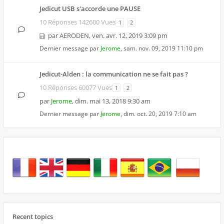
Jedicut USB s'accorde une PAUSE
10 Réponses 142600 Vues
1
2
par
AERODEN
,
ven. avr. 12, 2019 3:09 pm
Dernier message par
Jerome
,
sam. nov. 09, 2019 11:10 pm
Jedicut-Alden : la communication ne se fait pas ?
10 Réponses 60077 Vues
1
2
par
Jerome
,
dim. mai 13, 2018 9:30 am
Dernier message par
Jerome
,
dim. oct. 20, 2019 7:10 am
Recent topics