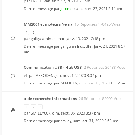
par
ERIC.L
,
ven. févr. 12, 2021 4:25 pm
Dernier message par
Jerome
,
sam. mars 27, 2021 2:11 pm
MM2001 et moteurs Nema
15 Réponses 170495 Vues
1
2
par
galigulaminus
,
mar. janv. 19, 2021 2:18 pm
Dernier message par
galigulaminus
,
dim. janv. 24, 2021 8:57
pm
Communication USB - Hub USB
2 Réponses 30488 Vues
par
AERODEN
,
jeu. nov. 12, 2020 3:07 pm
Dernier message par
AERODEN
,
dim. nov. 15, 2020 11:12 am
aide recherche informations
26 Réponses 82902 Vues
1
2
3
par
SMILEY007
,
dim. sept. 06, 2020 3:37 pm
Dernier message par
smiley
,
sam. oct. 31, 2020 3:53 pm