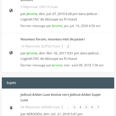
5 Réponses 189116 Vues
par
Jerome
,
dim. juil. 07, 2019 6:28 pm
dans
Jedicut -
Logiciel CNC de découpe au fil chaud
Dernier message par
Jerome
,
jeu. juil. 16, 2026 6:56 am
Nouveau forum, nouveau mot de passe !
13 Réponses 323702 Vues
1
2
par
Jerome
,
dim. févr. 05, 2017 9:01 pm
dans
Jedicut -
Logiciel CNC de découpe au fil chaud
Dernier message par
Jerome
,
mer. août 08, 2018 7:36 am
Sujets
Jedicut-Alden Luxe évolue vers Jedicut-Alden Super
Luxe
64 Réponses 204348 Vues
1
…
3
4
5
6
7
par
AERODEN
,
dim. oct. 21, 2018 5:47 pm