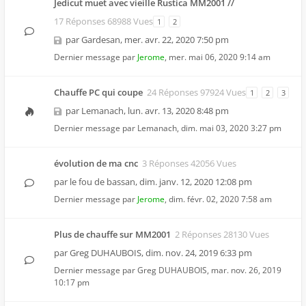
Jedicut muet avec vieille Rustica MM2001 //
17 Réponses 68988 Vues
1
2
par
Gardesan
,
mer. avr. 22, 2020 7:50 pm
Dernier message par
Jerome
,
mer. mai 06, 2020 9:14 am
Chauffe PC qui coupe
24 Réponses 97924 Vues
1
2
3
par
Lemanach
,
lun. avr. 13, 2020 8:48 pm
Dernier message par
Lemanach
,
dim. mai 03, 2020 3:27 pm
évolution de ma cnc
3 Réponses 42056 Vues
par
le fou de bassan
,
dim. janv. 12, 2020 12:08 pm
Dernier message par
Jerome
,
dim. févr. 02, 2020 7:58 am
Plus de chauffe sur MM2001
2 Réponses 28130 Vues
par
Greg DUHAUBOIS
,
dim. nov. 24, 2019 6:33 pm
Dernier message par
Greg DUHAUBOIS
,
mar. nov. 26, 2019
10:17 pm