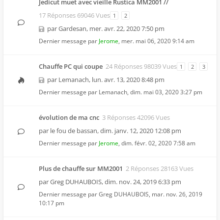
Jedicut muet avec vieille Rustica MM2001 //
17 Réponses 69046 Vues
1
2
par
Gardesan
,
mer. avr. 22, 2020 7:50 pm
Dernier message par
Jerome
,
mer. mai 06, 2020 9:14 am
Chauffe PC qui coupe
24 Réponses 98039 Vues
1
2
3
par
Lemanach
,
lun. avr. 13, 2020 8:48 pm
Dernier message par
Lemanach
,
dim. mai 03, 2020 3:27 pm
évolution de ma cnc
3 Réponses 42096 Vues
par
le fou de bassan
,
dim. janv. 12, 2020 12:08 pm
Dernier message par
Jerome
,
dim. févr. 02, 2020 7:58 am
Plus de chauffe sur MM2001
2 Réponses 28163 Vues
par
Greg DUHAUBOIS
,
dim. nov. 24, 2019 6:33 pm
Dernier message par
Greg DUHAUBOIS
,
mar. nov. 26, 2019
10:17 pm