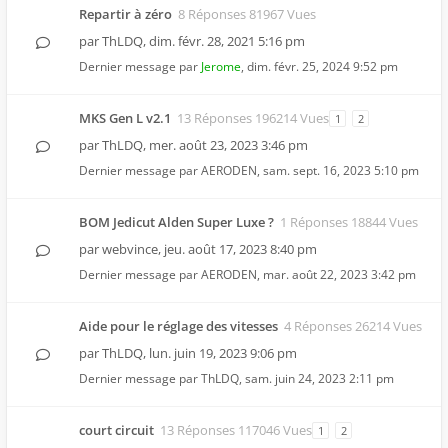
Repartir à zéro
8 Réponses 81967 Vues
par
ThLDQ
,
dim. févr. 28, 2021 5:16 pm
Dernier message par
Jerome
,
dim. févr. 25, 2024 9:52 pm
MKS Gen L v2.1
13 Réponses 196214 Vues
1
2
par
ThLDQ
,
mer. août 23, 2023 3:46 pm
Dernier message par
AERODEN
,
sam. sept. 16, 2023 5:10 pm
BOM Jedicut Alden Super Luxe ?
1 Réponses 18844 Vues
par
webvince
,
jeu. août 17, 2023 8:40 pm
Dernier message par
AERODEN
,
mar. août 22, 2023 3:42 pm
Aide pour le réglage des vitesses
4 Réponses 26214 Vues
par
ThLDQ
,
lun. juin 19, 2023 9:06 pm
Dernier message par
ThLDQ
,
sam. juin 24, 2023 2:11 pm
court circuit
13 Réponses 117046 Vues
1
2