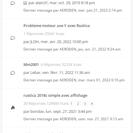
par
alain31
,
mar. oct. 29, 2019 8:18 pm
Dernier message par
AERODEN
,
mer. juin 21, 2023 2:14 pm
Probleme moteur axe Y avec Rustica
1 Réponses 25541 Vues
par
JLDH
,
mer. avr. 20, 2022 10:00 pm
Dernier message par
AERODEN
,
jeu. avr. 21, 2022 9:24 am
Mm2001
6 Réponses 32254 Vues
par
Lebar
,
ven. févr. 11, 2022 11:36 am
Dernier message par
AERODEN
,
mar. mars 01, 2022 6:16 pm
rustica 2018c simple avec affichage
30 Réponses 129680 Vues
1
2
3
4
par
bondav
,
lun. sept. 27, 2021 3:44 pm
Dernier message par
AERODEN
,
sam. nov. 27, 2021 9:13 am