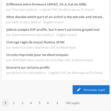
Différence entre firmware LMFAO_V4_8_0 et du GRBL
par Tevz
dans Jedicut - Logiciel CNC de découpe au fil chaud
What decides which part of an airfoil is the extrado and intrado?
par Keith R
dans Jedicut - English board
Jedicut aceepts DXF profile, but It won't cut (Icons grayed out)
par Steve Redmond
dans Jedicut - English board
Cintrage règle de maçon Rustica 2018C
par webvince
dans Machines CNC & Mécanique
Circuits Imprimés pour les électroniques:
par AERODEN
dans Cartes de contrôles CNC & Electronique
bizarerie sur certains profils
par Jérôme Dri
dans Jedicut - Logiciel CNC de découpe au fil chaud
Nouveau sujet
1
2
3
4
5
6
140 sujets