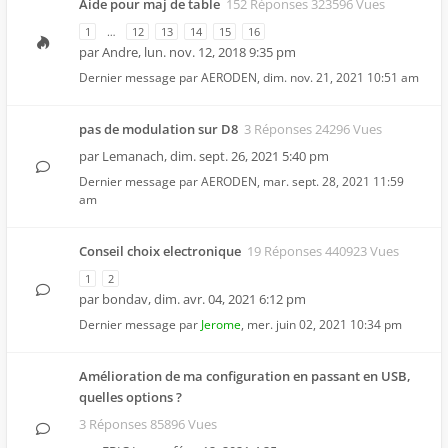
Aide pour maj de table
152 Réponses 323596 Vues
1
…
12
13
14
15
16
par
Andre
,
lun. nov. 12, 2018 9:35 pm
Dernier message par
AERODEN
,
dim. nov. 21, 2021 10:51 am
pas de modulation sur D8
3 Réponses 24296 Vues
par
Lemanach
,
dim. sept. 26, 2021 5:40 pm
Dernier message par
AERODEN
,
mar. sept. 28, 2021 11:59
am
Conseil choix electronique
19 Réponses 440923 Vues
1
2
par
bondav
,
dim. avr. 04, 2021 6:12 pm
Dernier message par
Jerome
,
mer. juin 02, 2021 10:34 pm
Amélioration de ma configuration en passant en USB,
quelles options ?
3 Réponses 85896 Vues