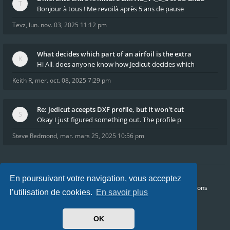
Bonjour à tous ! Me revoilà après 5 ans de pause
Tevz
,
lun. nov. 03, 2025 11:12 pm
What decides which part of an airfoil is the extra
Hi All, does anyone know how Jedicut decides which
Keith R
,
mer. oct. 08, 2025 7:29 pm
Re: Jedicut aceepts DXF profile, but It won't cut
Okay I just figured something out. The profile p
Steve Redmond
,
mar. mars 25, 2025 10:56 pm
En poursuivant votre navigation, vous acceptez
Accueil
Index du forum
FAQ
Confidentialité
Conditions
l’utilisation de cookies.
En savoir plus
Heures au format
UTC+02:00
Nous sommes le dim. août 09, 2026 8:39 am
OK