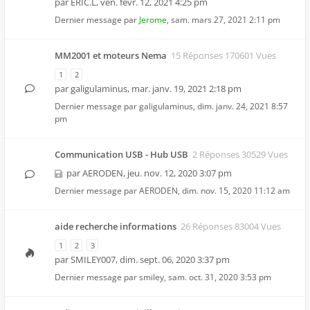
par
ERIC.L
,
ven. févr. 12, 2021 4:25 pm
Dernier message par
Jerome
,
sam. mars 27, 2021 2:11 pm
MM2001 et moteurs Nema
15 Réponses 170601 Vues
1
2
par
galigulaminus
,
mar. janv. 19, 2021 2:18 pm
Dernier message par
galigulaminus
,
dim. janv. 24, 2021 8:57
pm
Communication USB - Hub USB
2 Réponses 30529 Vues
par
AERODEN
,
jeu. nov. 12, 2020 3:07 pm
Dernier message par
AERODEN
,
dim. nov. 15, 2020 11:12 am
aide recherche informations
26 Réponses 83004 Vues
1
2
3
par
SMILEY007
,
dim. sept. 06, 2020 3:37 pm
Dernier message par
smiley
,
sam. oct. 31, 2020 3:53 pm