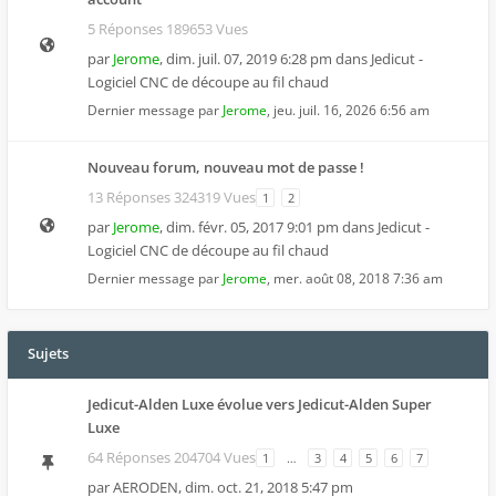
5 Réponses 189653 Vues
par
Jerome
,
dim. juil. 07, 2019 6:28 pm
dans
Jedicut -
Logiciel CNC de découpe au fil chaud
Dernier message par
Jerome
,
jeu. juil. 16, 2026 6:56 am
Nouveau forum, nouveau mot de passe !
13 Réponses 324319 Vues
1
2
par
Jerome
,
dim. févr. 05, 2017 9:01 pm
dans
Jedicut -
Logiciel CNC de découpe au fil chaud
Dernier message par
Jerome
,
mer. août 08, 2018 7:36 am
Sujets
Jedicut-Alden Luxe évolue vers Jedicut-Alden Super
Luxe
64 Réponses 204704 Vues
1
…
3
4
5
6
7
par
AERODEN
,
dim. oct. 21, 2018 5:47 pm