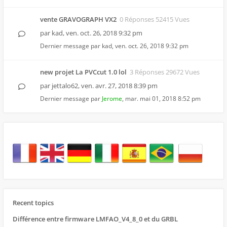
vente GRAVOGRAPH VX2
0 Réponses 52415 Vues
par
kad
,
ven. oct. 26, 2018 9:32 pm
Dernier message par
kad
,
ven. oct. 26, 2018 9:32 pm
new projet La PVCcut 1.0 lol
3 Réponses 29672 Vues
par
jettalo62
,
ven. avr. 27, 2018 8:39 pm
Dernier message par
Jerome
,
mar. mai 01, 2018 8:52 pm
Recent topics
Différence entre firmware LMFAO_V4_8_0 et du GRBL