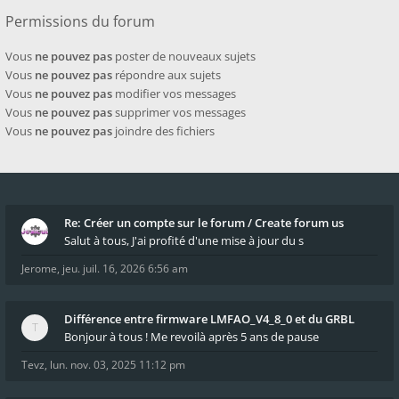
Permissions du forum
Vous
ne pouvez pas
poster de nouveaux sujets
Vous
ne pouvez pas
répondre aux sujets
Vous
ne pouvez pas
modifier vos messages
Vous
ne pouvez pas
supprimer vos messages
Vous
ne pouvez pas
joindre des fichiers
Re: Créer un compte sur le forum / Create forum us
Salut à tous, J'ai profité d'une mise à jour du s
Jerome
,
jeu. juil. 16, 2026 6:56 am
Différence entre firmware LMFAO_V4_8_0 et du GRBL
Bonjour à tous ! Me revoilà après 5 ans de pause
Tevz
,
lun. nov. 03, 2025 11:12 pm