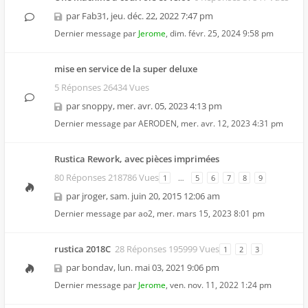
par
Fab31
,
jeu. déc. 22, 2022 7:47 pm
Dernier message par
Jerome
,
dim. févr. 25, 2024 9:58 pm
mise en service de la super deluxe
5 Réponses 26434 Vues
par
snoppy
,
mer. avr. 05, 2023 4:13 pm
Dernier message par
AERODEN
,
mer. avr. 12, 2023 4:31 pm
Rustica Rework, avec pièces imprimées
80 Réponses 218786 Vues
1
…
5
6
7
8
9
par
jroger
,
sam. juin 20, 2015 12:06 am
Dernier message par
ao2
,
mer. mars 15, 2023 8:01 pm
rustica 2018C
28 Réponses 195999 Vues
1
2
3
par
bondav
,
lun. mai 03, 2021 9:06 pm
Dernier message par
Jerome
,
ven. nov. 11, 2022 1:24 pm