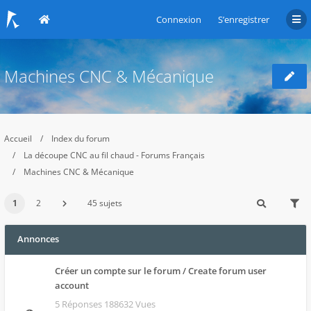
Connexion
S’enregistrer
Machines CNC & Mécanique
Accueil
Index du forum
La découpe CNC au fil chaud - Forums Français
Machines CNC & Mécanique
1
2
45 sujets
Annonces
Créer un compte sur le forum / Create forum user
account
5 Réponses 188632 Vues