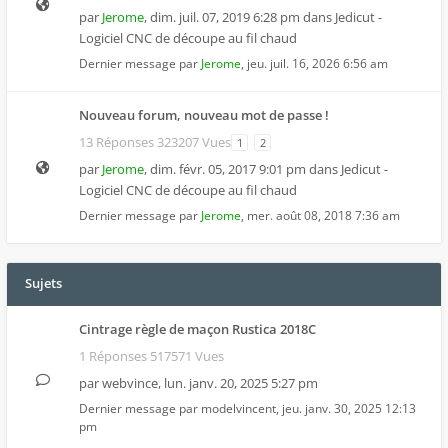
par
Jerome
,
dim. juil. 07, 2019 6:28 pm
dans
Jedicut -
Logiciel CNC de découpe au fil chaud
Dernier message par
Jerome
,
jeu. juil. 16, 2026 6:56 am
Nouveau forum, nouveau mot de passe !
13 Réponses 323207 Vues
1
2
par
Jerome
,
dim. févr. 05, 2017 9:01 pm
dans
Jedicut -
Logiciel CNC de découpe au fil chaud
Dernier message par
Jerome
,
mer. août 08, 2018 7:36 am
Sujets
Cintrage règle de maçon Rustica 2018C
1 Réponses 517571 Vues
par
webvince
,
lun. janv. 20, 2025 5:27 pm
Dernier message par
modelvincent
,
jeu. janv. 30, 2025 12:13
pm