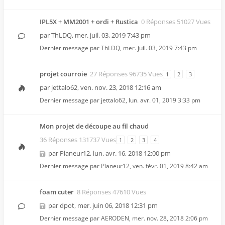
IPL5X + MM2001 + ordi + Rustica
0 Réponses 51027 Vues
par
ThLDQ
,
mer. juil. 03, 2019 7:43 pm
Dernier message par
ThLDQ
,
mer. juil. 03, 2019 7:43 pm
projet courroie
27 Réponses 96735 Vues
1
2
3
par
jettalo62
,
ven. nov. 23, 2018 12:16 am
Dernier message par
jettalo62
,
lun. avr. 01, 2019 3:33 pm
Mon projet de découpe au fil chaud
36 Réponses 131737 Vues
1
2
3
4
par
Planeur12
,
lun. avr. 16, 2018 12:00 pm
Dernier message par
Planeur12
,
ven. févr. 01, 2019 8:42 am
foam cuter
8 Réponses 47610 Vues
par
dpot
,
mer. juin 06, 2018 12:31 pm
Dernier message par
AERODEN
,
mer. nov. 28, 2018 2:06 pm