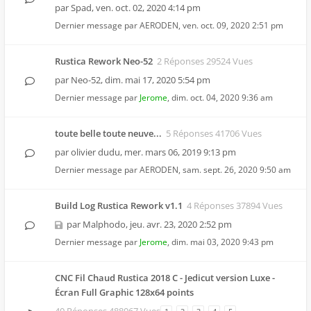
par
Spad
,
ven. oct. 02, 2020 4:14 pm
Dernier message par
AERODEN
,
ven. oct. 09, 2020 2:51 pm
Rustica Rework Neo-52
2 Réponses 29524 Vues
par
Neo-52
,
dim. mai 17, 2020 5:54 pm
Dernier message par
Jerome
,
dim. oct. 04, 2020 9:36 am
toute belle toute neuve...
5 Réponses 41706 Vues
par
olivier dudu
,
mer. mars 06, 2019 9:13 pm
Dernier message par
AERODEN
,
sam. sept. 26, 2020 9:50 am
Build Log Rustica Rework v1.1
4 Réponses 37894 Vues
par
Malphodo
,
jeu. avr. 23, 2020 2:52 pm
Dernier message par
Jerome
,
dim. mai 03, 2020 9:43 pm
CNC Fil Chaud Rustica 2018 C - Jedicut version Luxe -
Écran Full Graphic 128x64 points