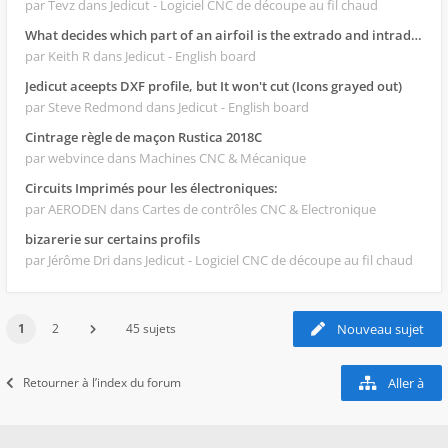
par Tevz
dans Jedicut - Logiciel CNC de découpe au fil chaud
What decides which part of an airfoil is the extrado and intrado?
par Keith R
dans Jedicut - English board
Jedicut aceepts DXF profile, but It won't cut (Icons grayed out)
par Steve Redmond
dans Jedicut - English board
Cintrage règle de maçon Rustica 2018C
par webvince
dans Machines CNC & Mécanique
Circuits Imprimés pour les électroniques:
par AERODEN
dans Cartes de contrôles CNC & Electronique
bizarerie sur certains profils
par Jérôme Dri
dans Jedicut - Logiciel CNC de découpe au fil chaud
1
2
45 sujets
Nouveau sujet
Retourner à l’index du forum
Aller à