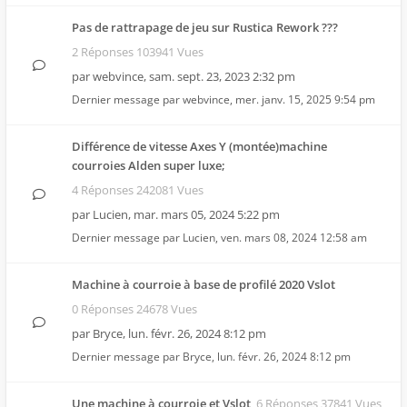
Pas de rattrapage de jeu sur Rustica Rework ???
2 Réponses 103941 Vues
par
webvince
,
sam. sept. 23, 2023 2:32 pm
Dernier message par
webvince
,
mer. janv. 15, 2025 9:54 pm
Différence de vitesse Axes Y (montée)machine
courroies Alden super luxe;
4 Réponses 242081 Vues
par
Lucien
,
mar. mars 05, 2024 5:22 pm
Dernier message par
Lucien
,
ven. mars 08, 2024 12:58 am
Machine à courroie à base de profilé 2020 Vslot
0 Réponses 24678 Vues
par
Bryce
,
lun. févr. 26, 2024 8:12 pm
Dernier message par
Bryce
,
lun. févr. 26, 2024 8:12 pm
Une machine à courroie et Vslot
6 Réponses 37841 Vues