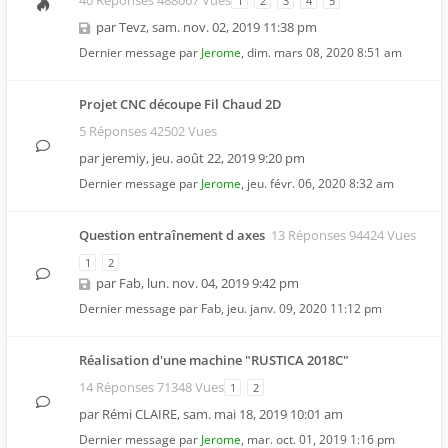
40 Réponses 488067 Vues
1
2
3
4
5
par
Tevz
,
sam. nov. 02, 2019 11:38 pm
Dernier message par
Jerome
,
dim. mars 08, 2020 8:51 am
Projet CNC découpe Fil Chaud 2D
5 Réponses 42502 Vues
par
jeremiy
,
jeu. août 22, 2019 9:20 pm
Dernier message par
Jerome
,
jeu. févr. 06, 2020 8:32 am
Question entraînement d axes
13 Réponses 94424 Vues
1
2
par
Fab
,
lun. nov. 04, 2019 9:42 pm
Dernier message par
Fab
,
jeu. janv. 09, 2020 11:12 pm
Réalisation d'une machine "RUSTICA 2018C"
14 Réponses 71348 Vues
1
2
par
Rémi CLAIRE
,
sam. mai 18, 2019 10:01 am
Dernier message par
Jerome
,
mar. oct. 01, 2019 1:16 pm