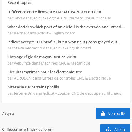
Recent topics
Différence entre firmware LMFAO_V4_8_0 et du GRBL
par Tevz
dans Jedicut - Logiciel CNC de découpe au fil chaud
What decides which part of an airfoil is the extrado and intrado?
par Keith R
dans Jedicut - English board
Jedicut aceepts DXF profile, but It won't cut (Icons grayed out)
par Steve Redmond
dans Jedicut - English board
Cintrage règle de maçon Rustica 2018C
par webvince
dans Machines CNC & Mécanique
Circuits Imprimés pour les électroniques:
par AERODEN
dans Cartes de contrôles CNC & Electronique
bizarerie sur certains profils
par Jérôme Dri
dans Jedicut - Logiciel CNC de découpe au fil chaud
7 sujets
Verrouillé
Retourner à l’index du forum
Aller à