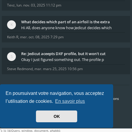
Tevz
,
lun. nov. 03, 2025 11:12 pm
What decides which part of an airfoil is the extra
Hi All, does anyone know how Jedicut decides which
Keith R
,
mer. oct. 08, 2025 7:29 pm
Re: Jedicut aceepts DXF profile, but It won't cut
Okay I just figured something out. The profile p
Steve Redmond
,
mar. mars 25, 2025 10:56 pm
En poursuivant votre navigation, vous acceptez
Accueil
Index du forum
FAQ
Confidentialité
Conditions
l’utilisation de cookies.
En savoir plus
Heures au format
UTC+02:00
Nous sommes le dim. août 09, 2026 2:52 pm
OK
`); }); })(jQuery, window, document, phpbb);