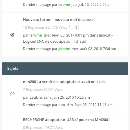
Dernier message par
Jerome
,
jeu. juil. 16, 2026 6:56 am
Nouveau forum, nouveau mot de passe !
13 Réponses 324476 Vues
1
2
par
Jerome
,
dim. févr. 05, 2017 9:01 pm
dans
Jedicut -
Logiciel CNC de découpe au fil chaud
Dernier message par
Jerome
,
mer. août 08, 2018 7:36 am
Sujets
mm2001 a vendre et adaptateur xavtronic usb
7 Réponses 32594 Vues
par
Laubre
,
sam. juin 26, 2010 10:26 am
Dernier message par
nico
,
dim. févr. 05, 2012 11:43 am
RECHERCHE adaptateur USB // pour ma MM2001
0 Réponses 49377 Vues