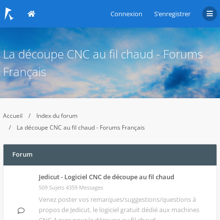
Connexion
S’enregistrer
La découpe CNC au fil chaud - Forums
Français
Accueil
Index du forum
La découpe CNC au fil chaud - Forums Français
Forum
Jedicut - Logiciel CNC de découpe au fil chaud
509 Sujets 4359 Messages
Venez poster vos remarques/suggestions/questions à
propos de
Jedicut
, le logiciel gratuit dédié aux machines