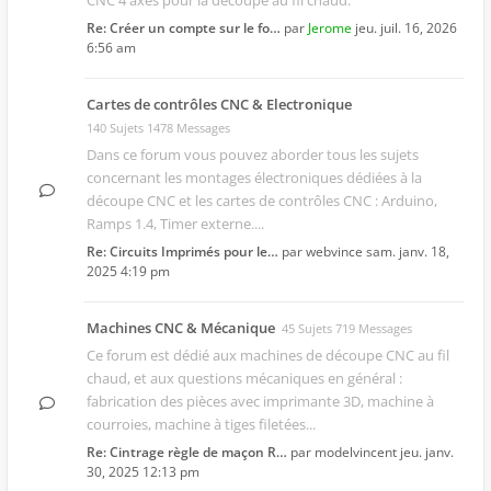
CNC 4 axes pour la découpe au fil chaud.
Re: Créer un compte sur le fo…
par
Jerome
jeu. juil. 16, 2026
6:56 am
Cartes de contrôles CNC & Electronique
140 Sujets 1478 Messages
Dans ce forum vous pouvez aborder tous les sujets
concernant les montages électroniques dédiées à la
découpe CNC et les cartes de contrôles CNC : Arduino,
Ramps 1.4, Timer externe....
Re: Circuits Imprimés pour le…
par
webvince
sam. janv. 18,
2025 4:19 pm
Machines CNC & Mécanique
45 Sujets 719 Messages
Ce forum est dédié aux machines de découpe CNC au fil
chaud, et aux questions mécaniques en général :
fabrication des pièces avec imprimante 3D, machine à
courroies, machine à tiges filetées...
Re: Cintrage règle de maçon R…
par
modelvincent
jeu. janv.
30, 2025 12:13 pm