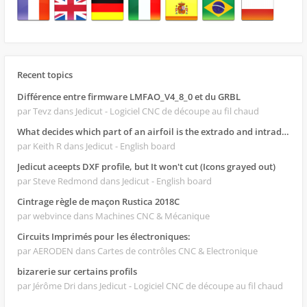
Recent topics
Différence entre firmware LMFAO_V4_8_0 et du GRBL
par Tevz
dans Jedicut - Logiciel CNC de découpe au fil chaud
What decides which part of an airfoil is the extrado and intrado?
par Keith R
dans Jedicut - English board
Jedicut aceepts DXF profile, but It won't cut (Icons grayed out)
par Steve Redmond
dans Jedicut - English board
Cintrage règle de maçon Rustica 2018C
par webvince
dans Machines CNC & Mécanique
Circuits Imprimés pour les électroniques:
par AERODEN
dans Cartes de contrôles CNC & Electronique
bizarerie sur certains profils
par Jérôme Dri
dans Jedicut - Logiciel CNC de découpe au fil chaud