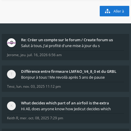
Aller à
Re: Créer un compte sur le forum / Create forum us
Salut à tous, J'ai profité d'une mise à jour du s
Jerome
,
jeu. juil. 16, 2026 6:56 am
Différence entre firmware LMFAO_V4_8_0 et du GRBL
Bonjour à tous ! Me revoilà après 5 ans de pause
Tevz
,
lun. nov. 03, 2025 11:12 pm
What decides which part of an airfoil is the extra
Hi All, does anyone know how Jedicut decides which
Keith R
,
mer. oct. 08, 2025 7:29 pm