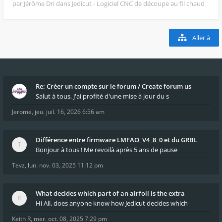
par Jérôme Dri
dans Jedicut - Logiciel CNC de découpe au fil chaud
Aller à
Re: Créer un compte sur le forum / Create forum us
Salut à tous, J'ai profité d'une mise à jour du s
Jerome
,
jeu. juil. 16, 2026 6:56 am
Différence entre firmware LMFAO_V4_8_0 et du GRBL
Bonjour à tous ! Me revoilà après 5 ans de pause
Tevz
,
lun. nov. 03, 2025 11:12 pm
What decides which part of an airfoil is the extra
Hi All, does anyone know how Jedicut decides which
Keith R
,
mer. oct. 08, 2025 7:29 pm