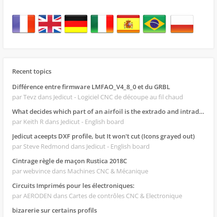
Recent topics
Différence entre firmware LMFAO_V4_8_0 et du GRBL
par Tevz
dans Jedicut - Logiciel CNC de découpe au fil chaud
What decides which part of an airfoil is the extrado and intrado?
par Keith R
dans Jedicut - English board
Jedicut aceepts DXF profile, but It won't cut (Icons grayed out)
par Steve Redmond
dans Jedicut - English board
Cintrage règle de maçon Rustica 2018C
par webvince
dans Machines CNC & Mécanique
Circuits Imprimés pour les électroniques:
par AERODEN
dans Cartes de contrôles CNC & Electronique
bizarerie sur certains profils