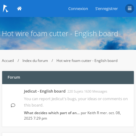
Connexion
S’enregistrer
Hot wire foam cutter - English board
Accueil
Index du forum
Hot wire foam cutter - English board
Forum
Jedicut - English board
220 Sujets 1630 Messages
You can report Jedicut's bugs, your ideas or comments on
this board.
What decides which part of an…
par
Keith R
mer. oct. 08,
2025 7:29 pm