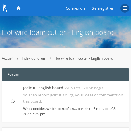
Connexion
S’enregistrer
Hot wire foam cutter - English board
Accueil
Index du forum
Hot wire foam cutter - English board
Forum
Jedicut - English board
220 Sujets 1630 Messages
You can report Jedicut's bugs, your ideas or comments on
this board.
What decides which part of an…
par
Keith R
mer. oct. 08,
2025 7:29 pm