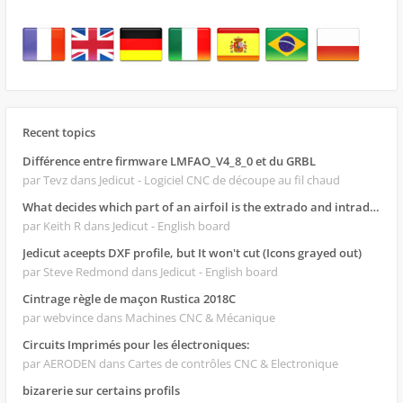
Recent topics
Différence entre firmware LMFAO_V4_8_0 et du GRBL
par Tevz
dans Jedicut - Logiciel CNC de découpe au fil chaud
What decides which part of an airfoil is the extrado and intrado?
par Keith R
dans Jedicut - English board
Jedicut aceepts DXF profile, but It won't cut (Icons grayed out)
par Steve Redmond
dans Jedicut - English board
Cintrage règle de maçon Rustica 2018C
par webvince
dans Machines CNC & Mécanique
Circuits Imprimés pour les électroniques:
par AERODEN
dans Cartes de contrôles CNC & Electronique
bizarerie sur certains profils