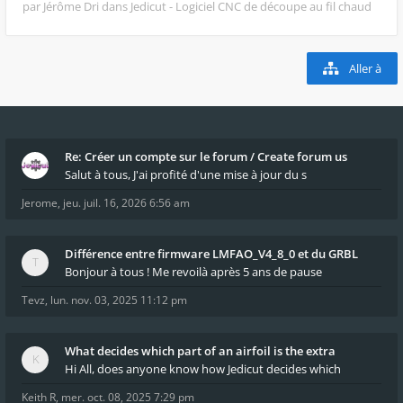
par Jérôme Dri
dans Jedicut - Logiciel CNC de découpe au fil chaud
Aller à
Re: Créer un compte sur le forum / Create forum us
Salut à tous, J'ai profité d'une mise à jour du s
Jerome
,
jeu. juil. 16, 2026 6:56 am
Différence entre firmware LMFAO_V4_8_0 et du GRBL
Bonjour à tous ! Me revoilà après 5 ans de pause
Tevz
,
lun. nov. 03, 2025 11:12 pm
What decides which part of an airfoil is the extra
Hi All, does anyone know how Jedicut decides which
Keith R
,
mer. oct. 08, 2025 7:29 pm