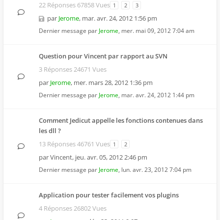
22 Réponses 67858 Vues
1
2
3
par
Jerome
,
mar. avr. 24, 2012 1:56 pm
Dernier message par
Jerome
,
mer. mai 09, 2012 7:04 am
Question pour Vincent par rapport au SVN
3 Réponses 24671 Vues
par
Jerome
,
mer. mars 28, 2012 1:36 pm
Dernier message par
Jerome
,
mar. avr. 24, 2012 1:44 pm
Comment Jedicut appelle les fonctions contenues dans
les dll ?
13 Réponses 46761 Vues
1
2
par
Vincent
,
jeu. avr. 05, 2012 2:46 pm
Dernier message par
Jerome
,
lun. avr. 23, 2012 7:04 pm
Application pour tester facilement vos plugins
4 Réponses 26802 Vues