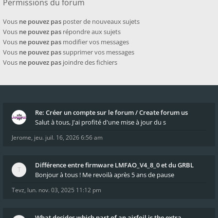
Permissions du forum
Vous
ne pouvez pas
poster de nouveaux sujets
Vous
ne pouvez pas
répondre aux sujets
Vous
ne pouvez pas
modifier vos messages
Vous
ne pouvez pas
supprimer vos messages
Vous
ne pouvez pas
joindre des fichiers
Re: Créer un compte sur le forum / Create forum us
Salut à tous, J'ai profité d'une mise à jour du s
Jerome
,
jeu. juil. 16, 2026 6:56 am
Différence entre firmware LMFAO_V4_8_0 et du GRBL
Bonjour à tous ! Me revoilà après 5 ans de pause
Tevz
,
lun. nov. 03, 2025 11:12 pm
What decides which part of an airfoil is the extra