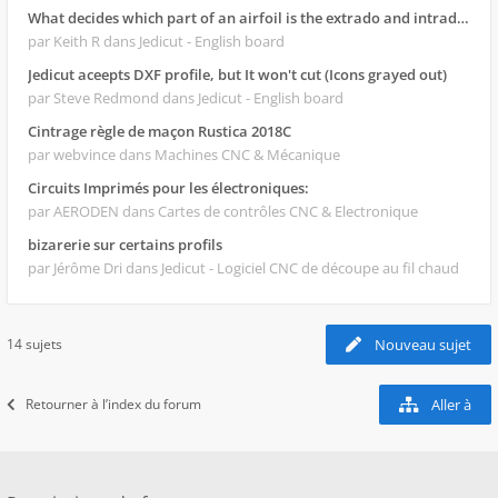
What decides which part of an airfoil is the extrado and intrado?
par Keith R
dans Jedicut - English board
Jedicut aceepts DXF profile, but It won't cut (Icons grayed out)
par Steve Redmond
dans Jedicut - English board
Cintrage règle de maçon Rustica 2018C
par webvince
dans Machines CNC & Mécanique
Circuits Imprimés pour les électroniques:
par AERODEN
dans Cartes de contrôles CNC & Electronique
bizarerie sur certains profils
par Jérôme Dri
dans Jedicut - Logiciel CNC de découpe au fil chaud
14 sujets
Nouveau sujet
Retourner à l’index du forum
Aller à