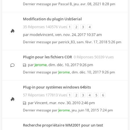
Dernier message par
Pascal B
,
jeu. avr. 08, 2021 8:28 pm
Modification du plugin UsbSerial
35 Réponses 140576 Vues
1
2
3
4
par
modelvincent
,
ven. nov. 24, 2017 10:37 am
Dernier message par
patrick_83
,
sam. févr. 17, 2018 5:26 pm
Plugin pour les fichiers COR
0 Réponses 50339 Vues
par
Jerome
,
dim. déc. 10, 2017 9:26 pm
Dernier message par
Jerome
,
dim. déc. 10, 2017 9:26 pm
Plug-in pour systèmes windows 64bits
57 Réponses 177813 Vues
1
2
3
4
5
6
par
Vincent
,
mar. nov. 30, 2010 2:46 pm
Dernier message par
Jerome
,
jeu. juin 18, 2015 7:24 pm
Recherche propriétaire MM2001 pour un test