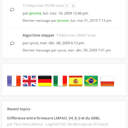
15 Réponses 55796 Vues
1
2
par
Jerome
,
lun. nov. 16, 2009 12:46 pm
Dernier message par
Jerome
,
lun. mai 31, 2010 7:13 pm
Algoritme stepper
5 Réponses 28493 Vues
par
cyrus
,
mar. déc. 08, 2009 6:13 pm
Dernier message par
cyrus
,
mer. déc. 09, 2009 7:01 pm
Recent topics
Différence entre firmware LMFAO_V4_8_0 et du GRBL
par Tevz
dans Jedicut - Logiciel CNC de découpe au fil chaud