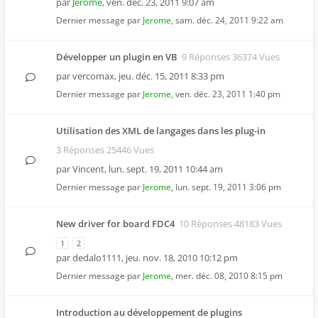
par
Jerome
,
ven. déc. 23, 2011 9:07 am
Dernier message par
Jerome
,
sam. déc. 24, 2011 9:22 am
Développer un plugin en VB
9 Réponses 36374 Vues
par
vercomax
,
jeu. déc. 15, 2011 8:33 pm
Dernier message par
Jerome
,
ven. déc. 23, 2011 1:40 pm
Utilisation des XML de langages dans les plug-in
3 Réponses 25446 Vues
par
Vincent
,
lun. sept. 19, 2011 10:44 am
Dernier message par
Jerome
,
lun. sept. 19, 2011 3:06 pm
New driver for board FDC4
10 Réponses 48183 Vues
1
2
par
dedalo1111
,
jeu. nov. 18, 2010 10:12 pm
Dernier message par
Jerome
,
mer. déc. 08, 2010 8:15 pm
Introduction au développement de plugins