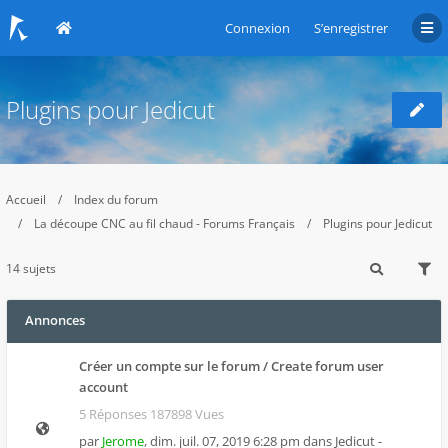
Connexion
S’enregistrer
Plugins pour Jedicut
Accueil
Index du forum
La découpe CNC au fil chaud - Forums Français
Plugins pour Jedicut
14 sujets
Annonces
Créer un compte sur le forum / Create forum user
account
5 Réponses 187898 Vues
par
Jerome
,
dim. juil. 07, 2019 6:28 pm
dans
Jedicut -