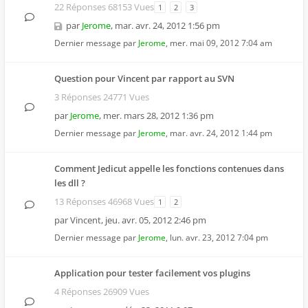
22 Réponses 68153 Vues
1
2
3
par
Jerome
,
mar. avr. 24, 2012 1:56 pm
Dernier message par
Jerome
,
mer. mai 09, 2012 7:04 am
Question pour Vincent par rapport au SVN
3 Réponses 24771 Vues
par
Jerome
,
mer. mars 28, 2012 1:36 pm
Dernier message par
Jerome
,
mar. avr. 24, 2012 1:44 pm
Comment Jedicut appelle les fonctions contenues dans
les dll ?
13 Réponses 46968 Vues
1
2
par
Vincent
,
jeu. avr. 05, 2012 2:46 pm
Dernier message par
Jerome
,
lun. avr. 23, 2012 7:04 pm
Application pour tester facilement vos plugins
4 Réponses 26909 Vues