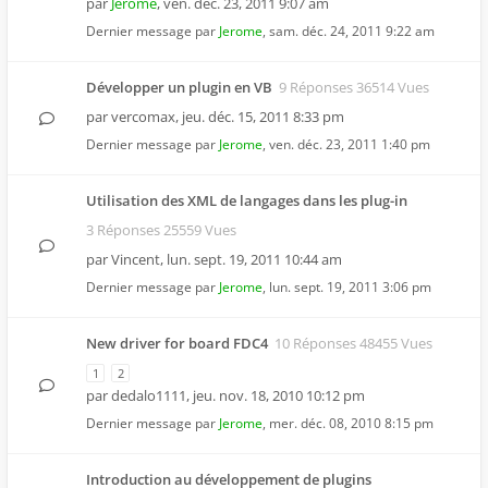
par
Jerome
,
ven. déc. 23, 2011 9:07 am
Dernier message par
Jerome
,
sam. déc. 24, 2011 9:22 am
Développer un plugin en VB
9 Réponses 36514 Vues
par
vercomax
,
jeu. déc. 15, 2011 8:33 pm
Dernier message par
Jerome
,
ven. déc. 23, 2011 1:40 pm
Utilisation des XML de langages dans les plug-in
3 Réponses 25559 Vues
par
Vincent
,
lun. sept. 19, 2011 10:44 am
Dernier message par
Jerome
,
lun. sept. 19, 2011 3:06 pm
New driver for board FDC4
10 Réponses 48455 Vues
1
2
par
dedalo1111
,
jeu. nov. 18, 2010 10:12 pm
Dernier message par
Jerome
,
mer. déc. 08, 2010 8:15 pm
Introduction au développement de plugins