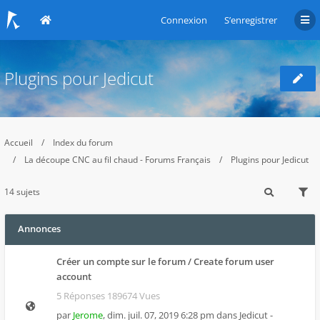
Connexion
S’enregistrer
Plugins pour Jedicut
Accueil
Index du forum
La découpe CNC au fil chaud - Forums Français
Plugins pour Jedicut
14 sujets
Annonces
Créer un compte sur le forum / Create forum user
account
5 Réponses 189674 Vues
par
Jerome
,
dim. juil. 07, 2019 6:28 pm
dans
Jedicut -