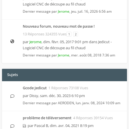
Logiciel CNC de découpe au fil chaud
Dernier message par
Jerome
,
jeu. juil. 16, 2026 6:56 am
Nouveau forum, nouveau mot de passe !
13 Réponses 324355 Vues
1
2
par
Jerome
,
dim. févr. 05, 2017 9:01 pm
dans
Jedicut -
Logiciel CNC de découpe au fil chaud
Dernier message par
Jerome
,
mer. août 08, 2018 7:36 am
Sujets
Gcode Jedicut
1 Réponses 73108 Vues
par
Dissy
,
sam. déc. 30, 2023 6:10 pm
Dernier message par
AERODEN
,
lun. janv. 08, 2024 10:09 am
problème de téléversement
4 Réponses 39154 Vues
par
Pascal B
,
dim. avr. 04, 2021 8:19 pm