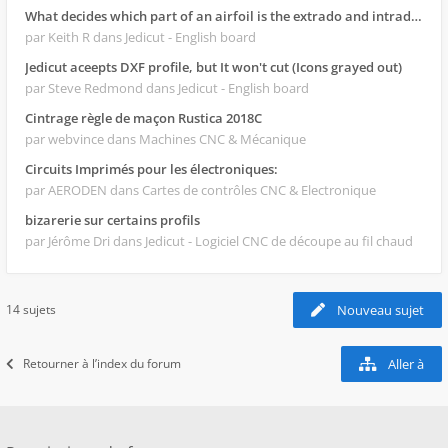
What decides which part of an airfoil is the extrado and intrado?
par Keith R
dans Jedicut - English board
Jedicut aceepts DXF profile, but It won't cut (Icons grayed out)
par Steve Redmond
dans Jedicut - English board
Cintrage règle de maçon Rustica 2018C
par webvince
dans Machines CNC & Mécanique
Circuits Imprimés pour les électroniques:
par AERODEN
dans Cartes de contrôles CNC & Electronique
bizarerie sur certains profils
par Jérôme Dri
dans Jedicut - Logiciel CNC de découpe au fil chaud
14 sujets
Nouveau sujet
Retourner à l’index du forum
Aller à