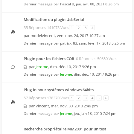
Dernier message par
Pascal B
,
jeu. avr. 08, 2021 8:28 pm
Modification du plugin UsbSerial
35 Réponses 141073 Vues
1
2
3
4
par
modelvincent
,
ven. nov. 24, 2017 10:37 am
Dernier message par
patrick_83
,
sam. févr. 17, 2018 5:26 pm
Plugin pour les fichiers COR
0 Réponses 50650 Vues
par
Jerome
,
dim. déc. 10, 2017 9:26 pm
Dernier message par
Jerome
,
dim. déc. 10, 2017 9:26 pm
Plug-in pour systèmes windows 64bits
57 Réponses 178370 Vues
1
2
3
4
5
6
par
Vincent
,
mar. nov. 30, 2010 2:46 pm
Dernier message par
Jerome
,
jeu. juin 18, 2015 7:24 pm
Recherche propriétaire MM2001 pour un test