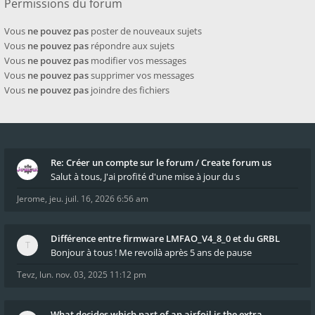
Permissions du forum
Vous
ne pouvez pas
poster de nouveaux sujets
Vous
ne pouvez pas
répondre aux sujets
Vous
ne pouvez pas
modifier vos messages
Vous
ne pouvez pas
supprimer vos messages
Vous
ne pouvez pas
joindre des fichiers
Re: Créer un compte sur le forum / Create forum us
Salut à tous, J'ai profité d'une mise à jour du s
Jerome
,
jeu. juil. 16, 2026 6:56 am
Différence entre firmware LMFAO_V4_8_0 et du GRBL
Bonjour à tous ! Me revoilà après 5 ans de pause
Tevz
,
lun. nov. 03, 2025 11:12 pm
What decides which part of an airfoil is the extra