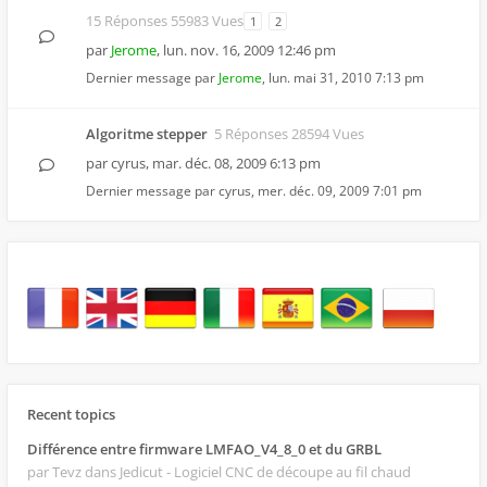
15 Réponses 55983 Vues
1
2
par
Jerome
,
lun. nov. 16, 2009 12:46 pm
Dernier message par
Jerome
,
lun. mai 31, 2010 7:13 pm
Algoritme stepper
5 Réponses 28594 Vues
par
cyrus
,
mar. déc. 08, 2009 6:13 pm
Dernier message par
cyrus
,
mer. déc. 09, 2009 7:01 pm
Recent topics
Différence entre firmware LMFAO_V4_8_0 et du GRBL
par Tevz
dans Jedicut - Logiciel CNC de découpe au fil chaud