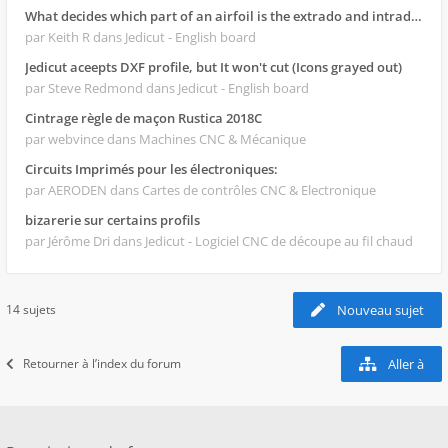
What decides which part of an airfoil is the extrado and intrado?
par Keith R
dans Jedicut - English board
Jedicut aceepts DXF profile, but It won't cut (Icons grayed out)
par Steve Redmond
dans Jedicut - English board
Cintrage règle de maçon Rustica 2018C
par webvince
dans Machines CNC & Mécanique
Circuits Imprimés pour les électroniques:
par AERODEN
dans Cartes de contrôles CNC & Electronique
bizarerie sur certains profils
par Jérôme Dri
dans Jedicut - Logiciel CNC de découpe au fil chaud
14 sujets
Nouveau sujet
Retourner à l’index du forum
Aller à