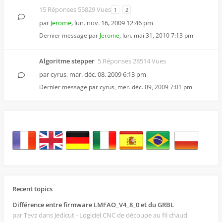
15 Réponses 55829 Vues
1
2
par
Jerome
,
lun. nov. 16, 2009 12:46 pm
Dernier message par
Jerome
,
lun. mai 31, 2010 7:13 pm
Algoritme stepper
5 Réponses 28514 Vues
par
cyrus
,
mar. déc. 08, 2009 6:13 pm
Dernier message par
cyrus
,
mer. déc. 09, 2009 7:01 pm
Recent topics
Différence entre firmware LMFAO_V4_8_0 et du GRBL
par Tevz
dans Jedicut - Logiciel CNC de découpe au fil chaud