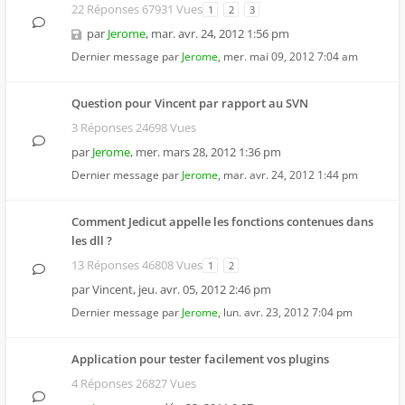
22 Réponses 67931 Vues
1
2
3
par
Jerome
,
mar. avr. 24, 2012 1:56 pm
Dernier message par
Jerome
,
mer. mai 09, 2012 7:04 am
Question pour Vincent par rapport au SVN
3 Réponses 24698 Vues
par
Jerome
,
mer. mars 28, 2012 1:36 pm
Dernier message par
Jerome
,
mar. avr. 24, 2012 1:44 pm
Comment Jedicut appelle les fonctions contenues dans
les dll ?
13 Réponses 46808 Vues
1
2
par
Vincent
,
jeu. avr. 05, 2012 2:46 pm
Dernier message par
Jerome
,
lun. avr. 23, 2012 7:04 pm
Application pour tester facilement vos plugins
4 Réponses 26827 Vues