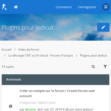
Connexion
S’enregistrer
Plugins pour Jedicut
Accueil
Index du forum
La découpe CNC au fil chaud - Forums Français
Plugins pour Jedicut
14 sujets
Annonces
Créer un compte sur le forum / Create forum user
account
5 Réponses 188425 Vues
par
Jerome
,
dim. juil. 07, 2019 6:28 pm
dans
Jedicut -