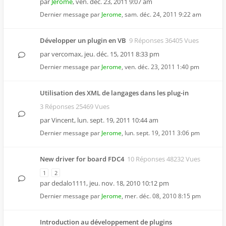
par
Jerome
,
ven. déc. 23, 2011 9:07 am
Dernier message par
Jerome
,
sam. déc. 24, 2011 9:22 am
Développer un plugin en VB
9 Réponses 36405 Vues
par
vercomax
,
jeu. déc. 15, 2011 8:33 pm
Dernier message par
Jerome
,
ven. déc. 23, 2011 1:40 pm
Utilisation des XML de langages dans les plug-in
3 Réponses 25469 Vues
par
Vincent
,
lun. sept. 19, 2011 10:44 am
Dernier message par
Jerome
,
lun. sept. 19, 2011 3:06 pm
New driver for board FDC4
10 Réponses 48232 Vues
1
2
par
dedalo1111
,
jeu. nov. 18, 2010 10:12 pm
Dernier message par
Jerome
,
mer. déc. 08, 2010 8:15 pm
Introduction au développement de plugins