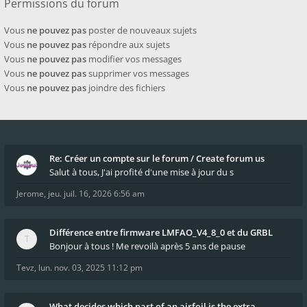
Permissions du forum
Vous
ne pouvez pas
poster de nouveaux sujets
Vous
ne pouvez pas
répondre aux sujets
Vous
ne pouvez pas
modifier vos messages
Vous
ne pouvez pas
supprimer vos messages
Vous
ne pouvez pas
joindre des fichiers
Re: Créer un compte sur le forum / Create forum us
Salut à tous, J'ai profité d'une mise à jour du s
Jerome
,
jeu. juil. 16, 2026 6:56 am
Différence entre firmware LMFAO_V4_8_0 et du GRBL
Bonjour à tous ! Me revoilà après 5 ans de pause
Tevz
,
lun. nov. 03, 2025 11:12 pm
What decides which part of an airfoil is the extra