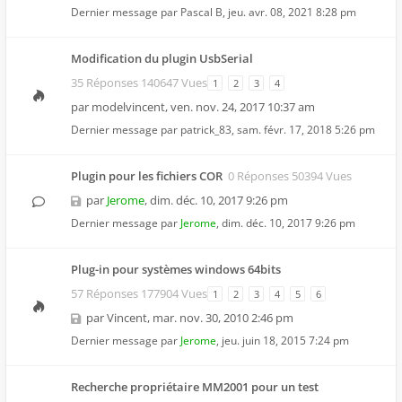
Dernier message par
Pascal B
,
jeu. avr. 08, 2021 8:28 pm
Modification du plugin UsbSerial
35 Réponses 140647 Vues
1
2
3
4
par
modelvincent
,
ven. nov. 24, 2017 10:37 am
Dernier message par
patrick_83
,
sam. févr. 17, 2018 5:26 pm
Plugin pour les fichiers COR
0 Réponses 50394 Vues
par
Jerome
,
dim. déc. 10, 2017 9:26 pm
Dernier message par
Jerome
,
dim. déc. 10, 2017 9:26 pm
Plug-in pour systèmes windows 64bits
57 Réponses 177904 Vues
1
2
3
4
5
6
par
Vincent
,
mar. nov. 30, 2010 2:46 pm
Dernier message par
Jerome
,
jeu. juin 18, 2015 7:24 pm
Recherche propriétaire MM2001 pour un test