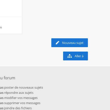
pm
Nouveau sujet
Aller à
du forum
pas
poster de nouveaux sujets
pas
répondre aux sujets
pas
modifier vos messages
pas
supprimer vos messages
pas
joindre des fichiers