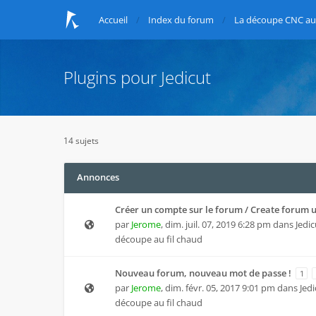
Accueil
Index du forum
La découpe CNC au 
Plugins pour Jedicut
14 sujets
Annonces
Créer un compte sur le forum / Create forum 
par
Jerome
,
dim. juil. 07, 2019 6:28 pm
dans
Jedic
découpe au fil chaud
Nouveau forum, nouveau mot de passe !
1
par
Jerome
,
dim. févr. 05, 2017 9:01 pm
dans
Jedi
découpe au fil chaud