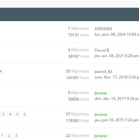
1
Réponses
AERODEN
lun. janv. 08, 2024 10:09
73131
Vues
4
Réponses
Pascal B
jeu. avr. 08, 2021 8:28 pm
39167
Vues
35
Réponses
4
patrick_83
sam. févr. 17, 2018 5:26 
141091
Vues
0
Réponses
Jerome
dim. déc. 10, 2017 9:26 
50656
Vues
57
Réponses
3
4
5
6
Jerome
jeu. juin 18, 2015 7:24 pm
178392
Vues
22
Réponses
1
2
3
Jerome