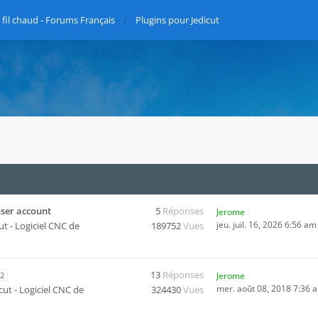
fil chaud - Forums Français
Plugins pour Jedicut
user account
5
Réponses
Jerome
jeu. juil. 16, 2026 6:56 am
ut - Logiciel CNC de
189752
Vues
13
Réponses
2
Jerome
mer. août 08, 2018 7:36 
cut - Logiciel CNC de
324430
Vues