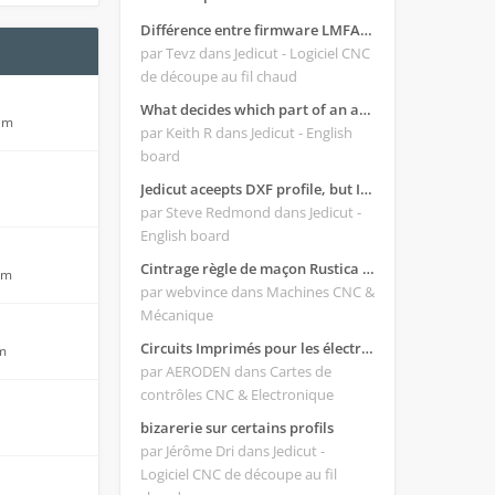
Différence entre firmware LMFAO_V4_8_0 et du GRBL
par Tevz
dans Jedicut - Logiciel CNC
de découpe au fil chaud
What decides which part of an airfoil is the extrado and intrado?
 am
par Keith R
dans Jedicut - English
board
Jedicut aceepts DXF profile, but It won't cut (Icons grayed out)
par Steve Redmond
dans Jedicut -
English board
Cintrage règle de maçon Rustica 2018C
pm
par webvince
dans Machines CNC &
Mécanique
Circuits Imprimés pour les électroniques:
pm
par AERODEN
dans Cartes de
contrôles CNC & Electronique
bizarerie sur certains profils
par Jérôme Dri
dans Jedicut -
Logiciel CNC de découpe au fil