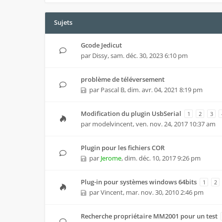
Sujets
Gcode Jedicut
par
Dissy
,
sam. déc. 30, 2023 6:10 pm
problème de téléversement
par
Pascal B
,
dim. avr. 04, 2021 8:19 pm
Modification du plugin UsbSerial
1
2
3
par
modelvincent
,
ven. nov. 24, 2017 10:37 am
Plugin pour les fichiers COR
par
Jerome
,
dim. déc. 10, 2017 9:26 pm
Plug-in pour systèmes windows 64bits
1
2
par
Vincent
,
mar. nov. 30, 2010 2:46 pm
Recherche propriétaire MM2001 pour un test