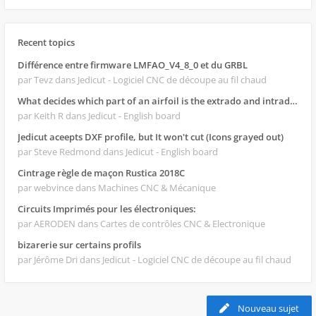
Recent topics
Différence entre firmware LMFAO_V4_8_0 et du GRBL
par Tevz
dans Jedicut - Logiciel CNC de découpe au fil chaud
What decides which part of an airfoil is the extrado and intrado?
par Keith R
dans Jedicut - English board
Jedicut aceepts DXF profile, but It won't cut (Icons grayed out)
par Steve Redmond
dans Jedicut - English board
Cintrage règle de maçon Rustica 2018C
par webvince
dans Machines CNC & Mécanique
Circuits Imprimés pour les électroniques:
par AERODEN
dans Cartes de contrôles CNC & Electronique
bizarerie sur certains profils
par Jérôme Dri
dans Jedicut - Logiciel CNC de découpe au fil chaud
Nouveau sujet