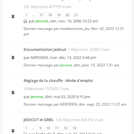
201 Réponses 477755 Vues
1
…
17
18
19
20
21
par
Jerome
,
ven. nov. 10, 2006 10:23 am
Dernier message par
modelvincent
,
jeu. févr. 02, 2023 12:31
pm
Documentation Jedicut
1 Réponses 23382 Vues
par
AERODEN
,
mar. déc. 13, 2022 5:44 pm
Dernier message par
Jerome
,
dim. janv. 15, 2023 7:31 am
Réglage de la chauffe - Mode d'emploi
9 Réponses 1575051 Vues
par
Jerome
,
dim. mai 03, 2020 9:15 pm
Dernier message par
AERODEN
,
dim. sept. 25, 2022 11:21 am
JEDICUT et GRBL
120 Réponses 836762 Vues
1
…
9
10
11
12
13