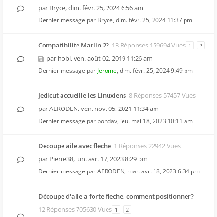
par
Bryce
,
dim. févr. 25, 2024 6:56 am
Dernier message par
Bryce
,
dim. févr. 25, 2024 11:37 pm
Compatibilite Marlin 2?
13 Réponses 159694 Vues
1
2
par
hobi
,
ven. août 02, 2019 11:26 am
Dernier message par
Jerome
,
dim. févr. 25, 2024 9:49 pm
Jedicut accueille les Linuxiens
8 Réponses 57457 Vues
par
AERODEN
,
ven. nov. 05, 2021 11:34 am
Dernier message par
bondav
,
jeu. mai 18, 2023 10:11 am
Decoupe aile avec fleche
1 Réponses 22942 Vues
par
Pierre38
,
lun. avr. 17, 2023 8:29 pm
Dernier message par
AERODEN
,
mar. avr. 18, 2023 6:34 pm
Découpe d'aile a forte fleche, comment positionner?
12 Réponses 705630 Vues
1
2