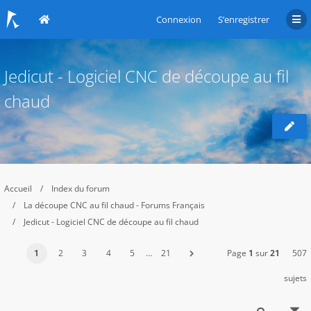
Connexion
S’enregistrer
Jedicut - Logiciel CNC de découpe au fil
chaud
Accueil
Index du forum
La découpe CNC au fil chaud - Forums Français
Jedicut - Logiciel CNC de découpe au fil chaud
1
2
3
4
5
…
21
Page
1
sur
21
507
sujets