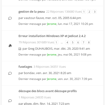
gestion de la peau
22 Réponses 136680 Vues
1
2
3
par
vautour-fauve
,
mer. oct. 05, 2005 6:44 pm
Dernier message par
Jerome
,
lun. mai 17, 2021 10:26 pm
Erreur installation Windows XP et Jedicut 2.4.2
79 Réponses 301689 Vues
1
…
4
5
6
7
8
par
Greg DUHAUBOIS
,
mar. déc. 29, 2020 9:41 am
Dernier message par
Jerome
,
jeu. mai 06, 2021 9:08 pm
fuselages
3 Réponses 34351 Vues
par
bondav
,
ven. avr. 30, 2021 8:20 am
Dernier message par
Jerome
,
ven. avr. 30, 2021 7:39 pm
découpe des blocs avant découpe profils
1 Réponses 24935 Vues
par
glisee
,
dim. févr. 14, 2021 7:23 pm