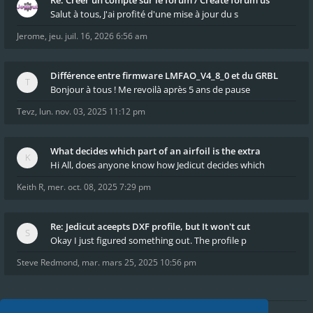
Re: Créer un compte sur le forum / Create forum us
Salut à tous, J'ai profité d'une mise à jour du s
Jerome
,
jeu. juil. 16, 2026 6:56 am
Différence entre firmware LMFAO_V4_8_0 et du GRBL
Bonjour à tous ! Me revoilà après 5 ans de pause
Tevz
,
lun. nov. 03, 2025 11:12 pm
What decides which part of an airfoil is the extra
Hi All, does anyone know how Jedicut decides which
Keith R
,
mer. oct. 08, 2025 7:29 pm
Re: Jedicut aceepts DXF profile, but It won't cut
Okay I just figured something out. The profile p
Steve Redmond
,
mar. mars 25, 2025 10:56 pm