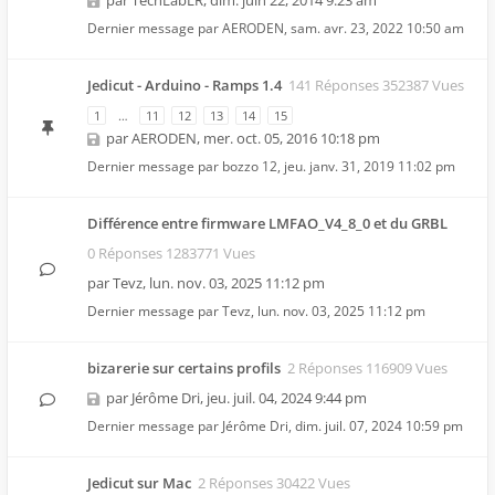
par
TechLabLR
,
dim. juin 22, 2014 9:23 am
Dernier message par
AERODEN
,
sam. avr. 23, 2022 10:50 am
Jedicut - Arduino - Ramps 1.4
141 Réponses 352387 Vues
1
…
11
12
13
14
15
par
AERODEN
,
mer. oct. 05, 2016 10:18 pm
Dernier message par
bozzo 12
,
jeu. janv. 31, 2019 11:02 pm
Différence entre firmware LMFAO_V4_8_0 et du GRBL
0 Réponses 1283771 Vues
par
Tevz
,
lun. nov. 03, 2025 11:12 pm
Dernier message par
Tevz
,
lun. nov. 03, 2025 11:12 pm
bizarerie sur certains profils
2 Réponses 116909 Vues
par
Jérôme Dri
,
jeu. juil. 04, 2024 9:44 pm
Dernier message par
Jérôme Dri
,
dim. juil. 07, 2024 10:59 pm
Jedicut sur Mac
2 Réponses 30422 Vues