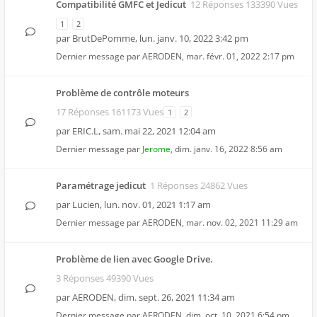
Compatibilité GMFC et Jedicut
12 Réponses 133390 Vues
1
2
par
BrutDePomme
,
lun. janv. 10, 2022 3:42 pm
Dernier message par
AERODEN
,
mar. févr. 01, 2022 2:17 pm
Problème de contrôle moteurs
17 Réponses 161173 Vues
1
2
par
ERIC.L
,
sam. mai 22, 2021 12:04 am
Dernier message par
Jerome
,
dim. janv. 16, 2022 8:56 am
Paramétrage jedicut
1 Réponses 24862 Vues
par
Lucien
,
lun. nov. 01, 2021 1:17 am
Dernier message par
AERODEN
,
mar. nov. 02, 2021 11:29 am
Problème de lien avec Google Drive.
3 Réponses 49390 Vues
par
AERODEN
,
dim. sept. 26, 2021 11:34 am
Dernier message par
AERODEN
,
dim. oct. 10, 2021 6:54 pm