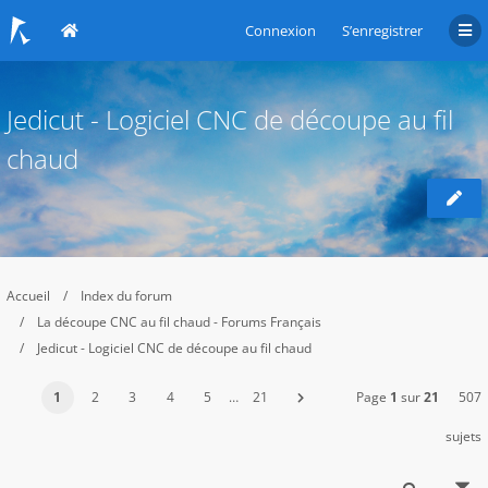
Connexion
S’enregistrer
Jedicut - Logiciel CNC de découpe au fil
chaud
Accueil
Index du forum
La découpe CNC au fil chaud - Forums Français
Jedicut - Logiciel CNC de découpe au fil chaud
1
2
3
4
5
…
21
Page
1
sur
21
507
sujets