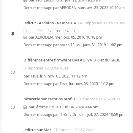
par
TechLabLR
,
dim. juin 22, 2014 9:23 am
Dernier message par
AERODEN
,
sam. avr. 23, 2022 10:50 am
Jedicut - Arduino - Ramps 1.4
141 Réponses 351697 Vues
1
…
11
12
13
14
15
par
AERODEN
,
mer. oct. 05, 2016 10:18 pm
Dernier message par
bozzo 12
,
jeu. janv. 31, 2019 11:02 pm
Différence entre firmware LMFAO_V4_8_0 et du GRBL
0 Réponses 1278766 Vues
par
Tevz
,
lun. nov. 03, 2025 11:12 pm
Dernier message par
Tevz
,
lun. nov. 03, 2025 11:12 pm
bizarerie sur certains profils
2 Réponses 116752 Vues
par
Jérôme Dri
,
jeu. juil. 04, 2024 9:44 pm
Dernier message par
Jérôme Dri
,
dim. juil. 07, 2024 10:59 pm
Jedicut sur Mac
2 Réponses 30257 Vues