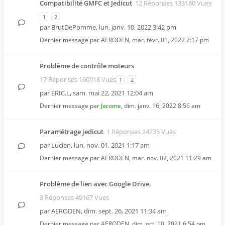
Compatibilité GMFC et Jedicut
12 Réponses 133180 Vues
1
2
par
BrutDePomme
,
lun. janv. 10, 2022 3:42 pm
Dernier message par
AERODEN
,
mar. févr. 01, 2022 2:17 pm
Problème de contrôle moteurs
17 Réponses 160918 Vues
1
2
par
ERIC.L
,
sam. mai 22, 2021 12:04 am
Dernier message par
Jerome
,
dim. janv. 16, 2022 8:56 am
Paramétrage jedicut
1 Réponses 24735 Vues
par
Lucien
,
lun. nov. 01, 2021 1:17 am
Dernier message par
AERODEN
,
mar. nov. 02, 2021 11:29 am
Problème de lien avec Google Drive.
3 Réponses 49167 Vues
par
AERODEN
,
dim. sept. 26, 2021 11:34 am
Dernier message par
AERODEN
,
dim. oct. 10, 2021 6:54 pm