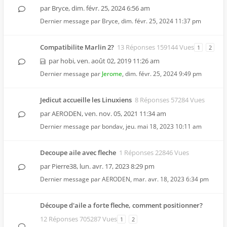
par
Bryce
,
dim. févr. 25, 2024 6:56 am
Dernier message par
Bryce
,
dim. févr. 25, 2024 11:37 pm
Compatibilite Marlin 2?
13 Réponses 159144 Vues
1
2
par
hobi
,
ven. août 02, 2019 11:26 am
Dernier message par
Jerome
,
dim. févr. 25, 2024 9:49 pm
Jedicut accueille les Linuxiens
8 Réponses 57284 Vues
par
AERODEN
,
ven. nov. 05, 2021 11:34 am
Dernier message par
bondav
,
jeu. mai 18, 2023 10:11 am
Decoupe aile avec fleche
1 Réponses 22846 Vues
par
Pierre38
,
lun. avr. 17, 2023 8:29 pm
Dernier message par
AERODEN
,
mar. avr. 18, 2023 6:34 pm
Découpe d'aile a forte fleche, comment positionner?
12 Réponses 705287 Vues
1
2