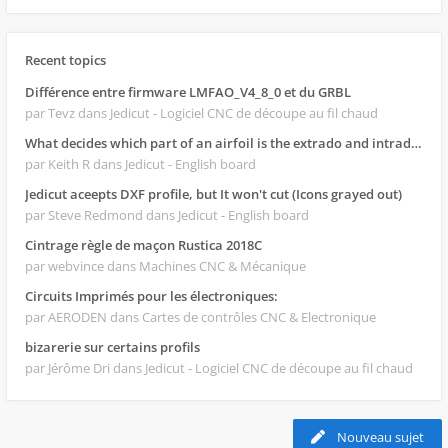
Recent topics
Différence entre firmware LMFAO_V4_8_0 et du GRBL
par Tevz
dans Jedicut - Logiciel CNC de découpe au fil chaud
What decides which part of an airfoil is the extrado and intrado?
par Keith R
dans Jedicut - English board
Jedicut aceepts DXF profile, but It won't cut (Icons grayed out)
par Steve Redmond
dans Jedicut - English board
Cintrage règle de maçon Rustica 2018C
par webvince
dans Machines CNC & Mécanique
Circuits Imprimés pour les électroniques:
par AERODEN
dans Cartes de contrôles CNC & Electronique
bizarerie sur certains profils
par Jérôme Dri
dans Jedicut - Logiciel CNC de découpe au fil chaud
Nouveau sujet