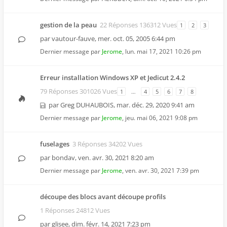
gestion de la peau
22 Réponses 136312 Vues
1
2
3
par
vautour-fauve
,
mer. oct. 05, 2005 6:44 pm
Dernier message par
Jerome
,
lun. mai 17, 2021 10:26 pm
Erreur installation Windows XP et Jedicut 2.4.2
79 Réponses 301026 Vues
1
…
4
5
6
7
8
par
Greg DUHAUBOIS
,
mar. déc. 29, 2020 9:41 am
Dernier message par
Jerome
,
jeu. mai 06, 2021 9:08 pm
fuselages
3 Réponses 34202 Vues
par
bondav
,
ven. avr. 30, 2021 8:20 am
Dernier message par
Jerome
,
ven. avr. 30, 2021 7:39 pm
découpe des blocs avant découpe profils
1 Réponses 24812 Vues
par
glisee
,
dim. févr. 14, 2021 7:23 pm