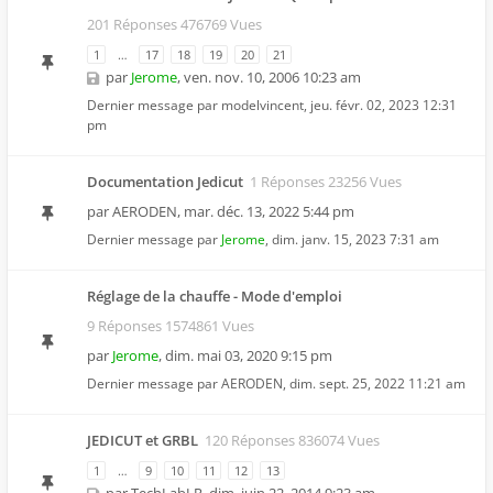
201 Réponses 476769 Vues
1
…
17
18
19
20
21
par
Jerome
,
ven. nov. 10, 2006 10:23 am
Dernier message par
modelvincent
,
jeu. févr. 02, 2023 12:31
pm
Documentation Jedicut
1 Réponses 23256 Vues
par
AERODEN
,
mar. déc. 13, 2022 5:44 pm
Dernier message par
Jerome
,
dim. janv. 15, 2023 7:31 am
Réglage de la chauffe - Mode d'emploi
9 Réponses 1574861 Vues
par
Jerome
,
dim. mai 03, 2020 9:15 pm
Dernier message par
AERODEN
,
dim. sept. 25, 2022 11:21 am
JEDICUT et GRBL
120 Réponses 836074 Vues
1
…
9
10
11
12
13