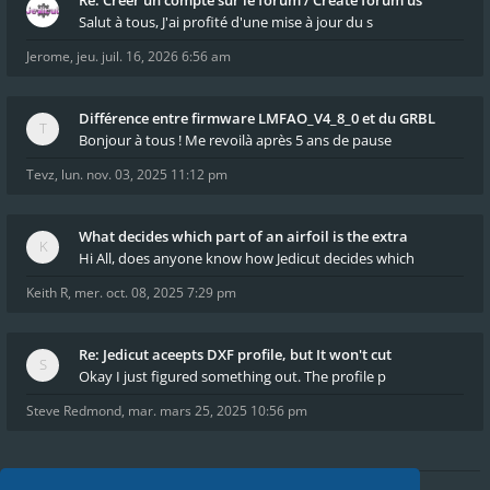
Re: Créer un compte sur le forum / Create forum us
Salut à tous, J'ai profité d'une mise à jour du s
Jerome
,
jeu. juil. 16, 2026 6:56 am
Différence entre firmware LMFAO_V4_8_0 et du GRBL
Bonjour à tous ! Me revoilà après 5 ans de pause
Tevz
,
lun. nov. 03, 2025 11:12 pm
What decides which part of an airfoil is the extra
Hi All, does anyone know how Jedicut decides which
Keith R
,
mer. oct. 08, 2025 7:29 pm
Re: Jedicut aceepts DXF profile, but It won't cut
Okay I just figured something out. The profile p
Steve Redmond
,
mar. mars 25, 2025 10:56 pm