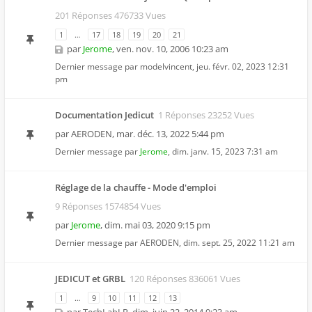
201 Réponses 476733 Vues
1
…
17
18
19
20
21
par
Jerome
,
ven. nov. 10, 2006 10:23 am
Dernier message par
modelvincent
,
jeu. févr. 02, 2023 12:31
pm
Documentation Jedicut
1 Réponses 23252 Vues
par
AERODEN
,
mar. déc. 13, 2022 5:44 pm
Dernier message par
Jerome
,
dim. janv. 15, 2023 7:31 am
Réglage de la chauffe - Mode d'emploi
9 Réponses 1574854 Vues
par
Jerome
,
dim. mai 03, 2020 9:15 pm
Dernier message par
AERODEN
,
dim. sept. 25, 2022 11:21 am
JEDICUT et GRBL
120 Réponses 836061 Vues
1
…
9
10
11
12
13