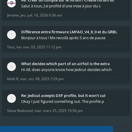
Re: Créer un compte sur le forum / Create forum us
Salut à tous, J'ai profité d'une mise à jour du s
Jerome
,
jeu. juil. 16, 2026 6:56 am
Différence entre firmware LMFAO_V4_8_0 et du GRBL
Bonjour à tous ! Me revoilà après 5 ans de pause
Tevz
,
lun. nov. 03, 2025 11:12 pm
What decides which part of an airfoil is the extra
Hi All, does anyone know how Jedicut decides which
Keith R
,
mer. oct. 08, 2025 7:29 pm
Re: Jedicut aceepts DXF profile, but It won't cut
Okay I just figured something out. The profile p
Steve Redmond
,
mar. mars 25, 2025 10:56 pm