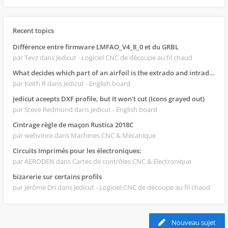
Recent topics
Différence entre firmware LMFAO_V4_8_0 et du GRBL
par Tevz
dans Jedicut - Logiciel CNC de découpe au fil chaud
What decides which part of an airfoil is the extrado and intrado?
par Keith R
dans Jedicut - English board
Jedicut aceepts DXF profile, but It won't cut (Icons grayed out)
par Steve Redmond
dans Jedicut - English board
Cintrage règle de maçon Rustica 2018C
par webvince
dans Machines CNC & Mécanique
Circuits Imprimés pour les électroniques:
par AERODEN
dans Cartes de contrôles CNC & Electronique
bizarerie sur certains profils
par Jérôme Dri
dans Jedicut - Logiciel CNC de découpe au fil chaud
Nouveau sujet