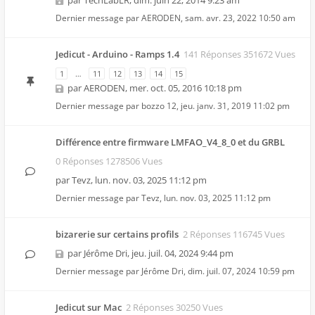
par
TechLabLR
,
dim. juin 22, 2014 9:23 am
Dernier message par
AERODEN
,
sam. avr. 23, 2022 10:50 am
Jedicut - Arduino - Ramps 1.4
141 Réponses 351672 Vues
1
…
11
12
13
14
15
par
AERODEN
,
mer. oct. 05, 2016 10:18 pm
Dernier message par
bozzo 12
,
jeu. janv. 31, 2019 11:02 pm
Différence entre firmware LMFAO_V4_8_0 et du GRBL
0 Réponses 1278506 Vues
par
Tevz
,
lun. nov. 03, 2025 11:12 pm
Dernier message par
Tevz
,
lun. nov. 03, 2025 11:12 pm
bizarerie sur certains profils
2 Réponses 116745 Vues
par
Jérôme Dri
,
jeu. juil. 04, 2024 9:44 pm
Dernier message par
Jérôme Dri
,
dim. juil. 07, 2024 10:59 pm
Jedicut sur Mac
2 Réponses 30250 Vues