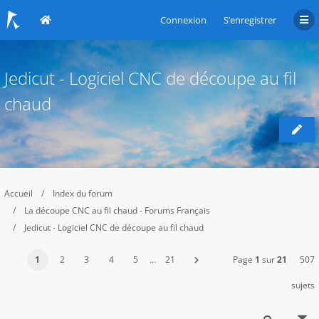
Connexion
S’enregistrer
Jedicut - Logiciel CNC de découpe au fil
chaud
Accueil
Index du forum
La découpe CNC au fil chaud - Forums Français
Jedicut - Logiciel CNC de découpe au fil chaud
1
2
3
4
5
…
21
Page
1
sur
21
507
sujets