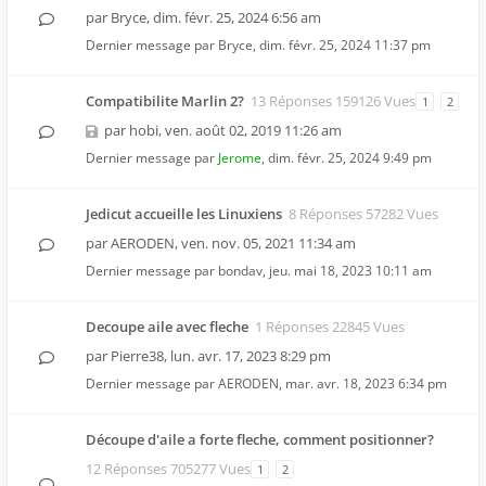
par
Bryce
,
dim. févr. 25, 2024 6:56 am
Dernier message par
Bryce
,
dim. févr. 25, 2024 11:37 pm
Compatibilite Marlin 2?
13 Réponses 159126 Vues
1
2
par
hobi
,
ven. août 02, 2019 11:26 am
Dernier message par
Jerome
,
dim. févr. 25, 2024 9:49 pm
Jedicut accueille les Linuxiens
8 Réponses 57282 Vues
par
AERODEN
,
ven. nov. 05, 2021 11:34 am
Dernier message par
bondav
,
jeu. mai 18, 2023 10:11 am
Decoupe aile avec fleche
1 Réponses 22845 Vues
par
Pierre38
,
lun. avr. 17, 2023 8:29 pm
Dernier message par
AERODEN
,
mar. avr. 18, 2023 6:34 pm
Découpe d'aile a forte fleche, comment positionner?
12 Réponses 705277 Vues
1
2