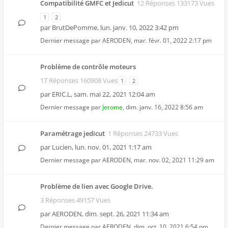
Compatibilité GMFC et Jedicut
12 Réponses 133173 Vues
1
2
par
BrutDePomme
,
lun. janv. 10, 2022 3:42 pm
Dernier message par
AERODEN
,
mar. févr. 01, 2022 2:17 pm
Problème de contrôle moteurs
17 Réponses 160908 Vues
1
2
par
ERIC.L
,
sam. mai 22, 2021 12:04 am
Dernier message par
Jerome
,
dim. janv. 16, 2022 8:56 am
Paramétrage jedicut
1 Réponses 24733 Vues
par
Lucien
,
lun. nov. 01, 2021 1:17 am
Dernier message par
AERODEN
,
mar. nov. 02, 2021 11:29 am
Problème de lien avec Google Drive.
3 Réponses 49157 Vues
par
AERODEN
,
dim. sept. 26, 2021 11:34 am
Dernier message par
AERODEN
,
dim. oct. 10, 2021 6:54 pm