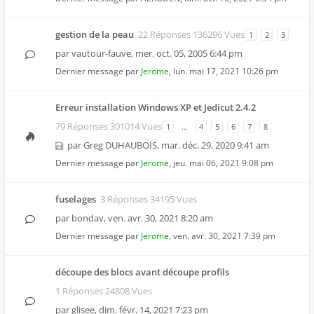
gestion de la peau
22 Réponses 136296 Vues
1
2
3
par
vautour-fauve
,
mer. oct. 05, 2005 6:44 pm
Dernier message par
Jerome
,
lun. mai 17, 2021 10:26 pm
Erreur installation Windows XP et Jedicut 2.4.2
79 Réponses 301014 Vues
1
…
4
5
6
7
8
par
Greg DUHAUBOIS
,
mar. déc. 29, 2020 9:41 am
Dernier message par
Jerome
,
jeu. mai 06, 2021 9:08 pm
fuselages
3 Réponses 34195 Vues
par
bondav
,
ven. avr. 30, 2021 8:20 am
Dernier message par
Jerome
,
ven. avr. 30, 2021 7:39 pm
découpe des blocs avant découpe profils
1 Réponses 24808 Vues
par
glisee
,
dim. févr. 14, 2021 7:23 pm