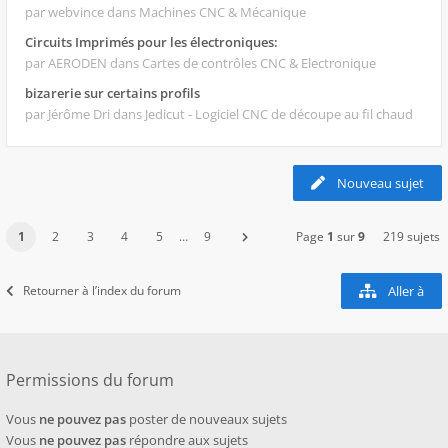
par webvince
dans Machines CNC & Mécanique
Circuits Imprimés pour les électroniques:
par AERODEN
dans Cartes de contrôles CNC & Electronique
bizarerie sur certains profils
par Jérôme Dri
dans Jedicut - Logiciel CNC de découpe au fil chaud
Nouveau sujet
1
2
3
4
5
…
9
Page
1
sur
9
219 sujets
Retourner à l’index du forum
Aller à
Permissions du forum
Vous
ne pouvez pas
poster de nouveaux sujets
Vous
ne pouvez pas
répondre aux sujets