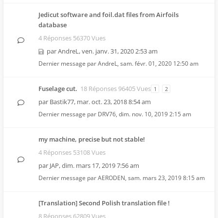
Jedicut software and foil.dat files from Airfoils
database
4 Réponses 56370 Vues
par
AndreL
,
ven. janv. 31, 2020 2:53 am
Dernier message par
AndreL
,
sam. févr. 01, 2020 12:50 am
Fuselage cut.
18 Réponses 96405 Vues
1
2
par
Bastik77
,
mar. oct. 23, 2018 8:54 am
Dernier message par
DRV76
,
dim. nov. 10, 2019 2:15 am
my machine, precise but not stable!
4 Réponses 53108 Vues
par
JAP
,
dim. mars 17, 2019 7:56 am
Dernier message par
AERODEN
,
sam. mars 23, 2019 8:15 am
[Translation] Second Polish translation file !
8 Réponses 62809 Vues