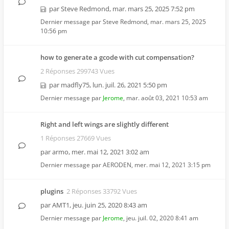
par
Steve Redmond
,
mar. mars 25, 2025 7:52 pm
Dernier message par
Steve Redmond
,
mar. mars 25, 2025
10:56 pm
how to generate a gcode with cut compensation?
2 Réponses 299743 Vues
par
madfly75
,
lun. juil. 26, 2021 5:50 pm
Dernier message par
Jerome
,
mar. août 03, 2021 10:53 am
Right and left wings are slightly different
1 Réponses 27669 Vues
par
armo
,
mer. mai 12, 2021 3:02 am
Dernier message par
AERODEN
,
mer. mai 12, 2021 3:15 pm
plugins
2 Réponses 33792 Vues
par
AMT1
,
jeu. juin 25, 2020 8:43 am
Dernier message par
Jerome
,
jeu. juil. 02, 2020 8:41 am