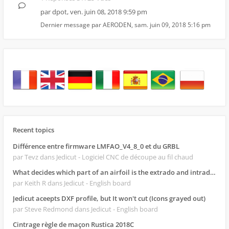
par
dpot
,
ven. juin 08, 2018 9:59 pm
Dernier message par
AERODEN
,
sam. juin 09, 2018 5:16 pm
Recent topics
Différence entre firmware LMFAO_V4_8_0 et du GRBL
par Tevz
dans Jedicut - Logiciel CNC de découpe au fil chaud
What decides which part of an airfoil is the extrado and intrado?
par Keith R
dans Jedicut - English board
Jedicut aceepts DXF profile, but It won't cut (Icons grayed out)
par Steve Redmond
dans Jedicut - English board
Cintrage règle de maçon Rustica 2018C