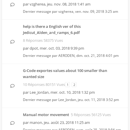
par
vzgherea
,
jeu. nov. 08, 2018 1:41 am
Dernier message par
vzgherea
,
ven. nov. 09, 2018 3:25 am
help is there a English ver of this
Jedicut_Alden_ard_ramps_6.pdf
8 Réponses 58375 Vues
par
dpot
,
mer. oct. 03, 2018 9:39 pm
Dernier message par
AERODEN
,
dim. oct. 21, 2018 4:01 pm
G-Code exportes values about 100 smaller than
wanted size
10 Réponses 80151 Vues
1
2
par
Lee_Jordan
,
mer. oct. 10, 2018 1:32 pm
Dernier message par
Lee_Jordan
,
jeu. oct. 11, 2018 3:52 pm
Manual motor movement
5 Réponses 56125 Vues
par
manon
,
jeu. août 23, 2018 11:25 am
Dernier message par
AERODEN
,
sam. août 25, 2018 9:56 pm