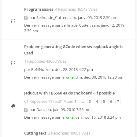
Program issues
4 Réponses 46543 Vues
par
Selfmade_Cutter
,
sam. janv. 05, 2019 2:50 pm
Dernier message par
Selfmade_Cutter
,
sam. janv. 12, 2019
2:39 pm
Problem generating GCode when sweepback angle is
used
1 Réponses 43660 Vues
par
ReNNo
,
ven. déc. 28, 2018 4:22 pm
Dernier message par
Jerome
,
dim. déc. 30, 2018 12:20 pm
Jeducut with TB6560 4axis cnc board - if possible
61 Réponses 1176281 Vues
1
…
3
4
5
6
7
par
Dan
,
jeu. juin 03, 2010 7:56 pm
Dernier message par
Jerome
,
ven. nov. 16, 2018 3:24 pm
Cutting text
3 Réponses 40051 Vues