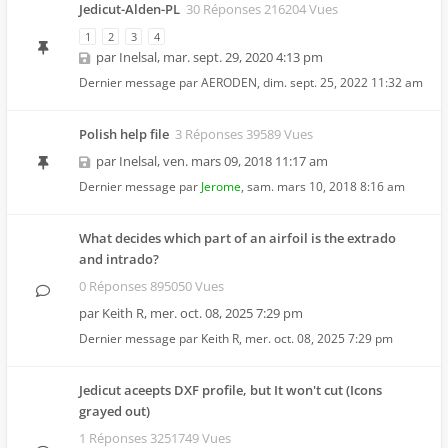
Jedicut-Alden-PL
30 Réponses 216204 Vues
1
2
3
4
par
Inelsal
,
mar. sept. 29, 2020 4:13 pm
Dernier message par
AERODEN
,
dim. sept. 25, 2022 11:32 am
Polish help file
3 Réponses 39589 Vues
par
Inelsal
,
ven. mars 09, 2018 11:17 am
Dernier message par
Jerome
,
sam. mars 10, 2018 8:16 am
What decides which part of an airfoil is the extrado
and intrado?
0 Réponses 895050 Vues
par
Keith R
,
mer. oct. 08, 2025 7:29 pm
Dernier message par
Keith R
,
mer. oct. 08, 2025 7:29 pm
Jedicut aceepts DXF profile, but It won't cut (Icons
grayed out)
1 Réponses 3251749 Vues