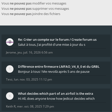
Vous
ne pouvez pas
modifier vos messages
Vous
ne pouvez pas
supprimer vos messages
Vous
ne pouvez pas
joindre des fichiers
Re: Créer un compte sur le forum / Create forum us
Salut à tous, J'ai profité d'une mise à jour du s
Jerome
,
jeu. juil. 16, 2026 6:56 am
Différence entre firmware LMFAO_V4_8_0 et du GRBL
Bonjour à tous ! Me revoilà après 5 ans de pause
Tevz
,
lun. nov. 03, 2025 11:12 pm
What decides which part of an airfoil is the extra
Hi All, does anyone know how Jedicut decides which
Keith R
,
mer. oct. 08, 2025 7:29 pm