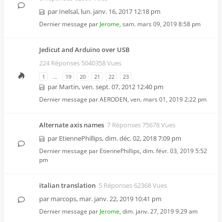
par
Inelsal
,
lun. janv. 16, 2017 12:18 pm
Dernier message par
Jerome
,
sam. mars 09, 2019 8:58 pm
Jedicut and Arduino over USB
224 Réponses 5040358 Vues
1
…
19
20
21
22
23
par
Martin
,
ven. sept. 07, 2012 12:40 pm
Dernier message par
AERODEN
,
ven. mars 01, 2019 2:22 pm
Alternate axis names
7 Réponses 75678 Vues
par
EtiennePhillips
,
dim. déc. 02, 2018 7:09 pm
Dernier message par
EtiennePhillips
,
dim. févr. 03, 2019 5:52
pm
italian translation
5 Réponses 62368 Vues
par
marcops
,
mar. janv. 22, 2019 10:41 pm
Dernier message par
Jerome
,
dim. janv. 27, 2019 9:29 am