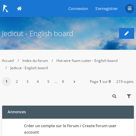
Connexion
S’enregistrer
Jedicut - English board
Accueil
Index du forum
Hot wire foam cutter - English board
Jedicut - English board
1
2
3
4
5
…
9
Page
1
sur
9
219 sujets
Annonces
Créer un compte sur le forum / Create forum user
account