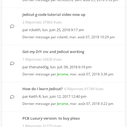
Jedicut g-code tutorial video now up
2 Réponses 37963 Vues
par
rckeith
,
lun. juin 25, 2018 9:17 am
Dernier message par
rckeith
,
mar. août 07, 2018 10:29 pm
Got my DIY cnc and Jedicut working
1 Réponses 33630 Vues
par
thenated0g
,
lun. juil. 09, 2018 6:19 pm
Dernier message par
Jerome
,
mar. août 07, 2018 3:36 pm
How do I learn Jedicut?
6 Réponses 61749 Vues
par
Keith R
,
lun. juin 12, 2017 12:40 pm
Dernier message par
Jerome
,
mar. août 07, 2018 3:22 pm
PCB Luxury version: to buy pleas
1 Réponses 31725 Vues