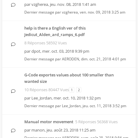
par
vzgherea
,
jeu. nov. 08, 2018 1:41 am
Dernier message par
vzgherea
,
ven. nov. 09, 2018 3:25 am
help is there a English ver of this
Jedicut_Alden_ard_ramps_6.pdf
8 Réponses 58592 Vues
par
dpot
,
mer. oct. 03, 2018 9:39 pm
Dernier message par
AERODEN
,
dim. oct. 21, 2018 4:01 pm
G-Code exportes values about 100 smaller than
wanted size
10 Réponses 80447 Vues
1
2
par
Lee_Jordan
,
mer. oct. 10, 2018 1:32 pm
Dernier message par
Lee_Jordan
,
jeu. oct. 11, 2018 3:52 pm
Manual motor movement
5 Réponses 56368 Vues
par
manon
,
jeu. août 23, 2018 11:25 am
Dernier message par
AERODEN
,
sam. août 25, 2018 9:56 pm