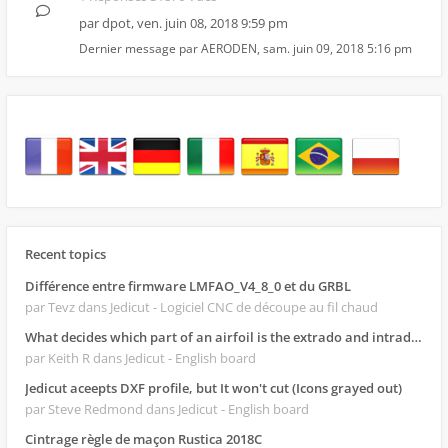
par
dpot
,
ven. juin 08, 2018 9:59 pm
Dernier message par
AERODEN
,
sam. juin 09, 2018 5:16 pm
Recent topics
Différence entre firmware LMFAO_V4_8_0 et du GRBL
par Tevz
dans Jedicut - Logiciel CNC de découpe au fil chaud
What decides which part of an airfoil is the extrado and intrado?
par Keith R
dans Jedicut - English board
Jedicut aceepts DXF profile, but It won't cut (Icons grayed out)
par Steve Redmond
dans Jedicut - English board
Cintrage règle de maçon Rustica 2018C