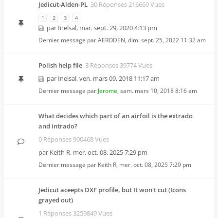
Jedicut-Alden-PL
30 Réponses 216669 Vues
1
2
3
4
par
Inelsal
,
mar. sept. 29, 2020 4:13 pm
Dernier message par
AERODEN
,
dim. sept. 25, 2022 11:32 am
Polish help file
3 Réponses 39774 Vues
par
Inelsal
,
ven. mars 09, 2018 11:17 am
Dernier message par
Jerome
,
sam. mars 10, 2018 8:16 am
What decides which part of an airfoil is the extrado
and intrado?
0 Réponses 900468 Vues
par
Keith R
,
mer. oct. 08, 2025 7:29 pm
Dernier message par
Keith R
,
mer. oct. 08, 2025 7:29 pm
Jedicut aceepts DXF profile, but It won't cut (Icons
grayed out)
1 Réponses 3259849 Vues