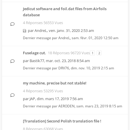
Jedicut software and foil.dat files from Airfoils
database
4 Réponses 56553 Vues
par
AndreL
,
ven. janv. 31, 2020 2:53 am
Dernier message par
AndreL
,
sam. févr. 01, 2020 12:50 am
Fuselage cut.
18 Réponses 96720 Vues
1
2
par
Bastik77
,
mar. oct. 23, 2018 8:54 am
Dernier message par
DRV76
,
dim. nov. 10, 2019 2:15 am
my machine, precise but not stable!
4 Réponses 53295 Vues
par
JAP
,
dim. mars 17, 2019 7:56 am
Dernier message par
AERODEN
,
sam. mars 23, 2019 8:15 am
[Translation] Second Polish translation file !
8 Réponses 63068 Vues