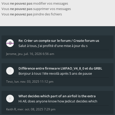
Vous
ne pouvez pas
modifier vos messages
Vous
ne pouvez pas
supprimer vos messages
Vous
ne pouvez pas
joindre des fichiers
Re: Créer un compte sur le forum / Create forum us
Salut à tous, J'ai profité d'une mise à jour du s
Jerome
,
jeu. juil. 16, 2026 6:56 am
Différence entre firmware LMFAO_V4_8_0 et du GRBL
Bonjour à tous ! Me revoilà après 5 ans de pause
Tevz
,
lun. nov. 03, 2025 11:12 pm
What decides which part of an airfoil is the extra
Hi All, does anyone know how Jedicut decides which
Keith R
,
mer. oct. 08, 2025 7:29 pm