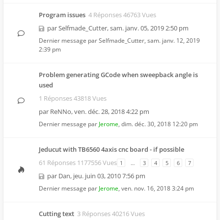
Program issues
4 Réponses 46763 Vues
par
Selfmade_Cutter
,
sam. janv. 05, 2019 2:50 pm
Dernier message par
Selfmade_Cutter
,
sam. janv. 12, 2019
2:39 pm
Problem generating GCode when sweepback angle is
used
1 Réponses 43818 Vues
par
ReNNo
,
ven. déc. 28, 2018 4:22 pm
Dernier message par
Jerome
,
dim. déc. 30, 2018 12:20 pm
Jeducut with TB6560 4axis cnc board - if possible
61 Réponses 1177556 Vues
1
…
3
4
5
6
7
par
Dan
,
jeu. juin 03, 2010 7:56 pm
Dernier message par
Jerome
,
ven. nov. 16, 2018 3:24 pm
Cutting text
3 Réponses 40216 Vues