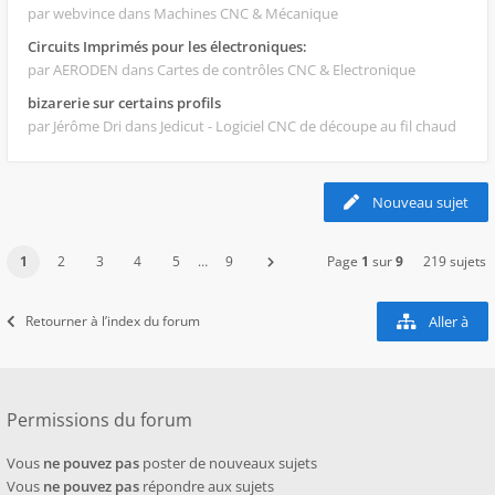
par webvince
dans Machines CNC & Mécanique
Circuits Imprimés pour les électroniques:
par AERODEN
dans Cartes de contrôles CNC & Electronique
bizarerie sur certains profils
par Jérôme Dri
dans Jedicut - Logiciel CNC de découpe au fil chaud
Nouveau sujet
1
2
3
4
5
…
9
Page
1
sur
9
219 sujets
Retourner à l’index du forum
Aller à
Permissions du forum
Vous
ne pouvez pas
poster de nouveaux sujets
Vous
ne pouvez pas
répondre aux sujets