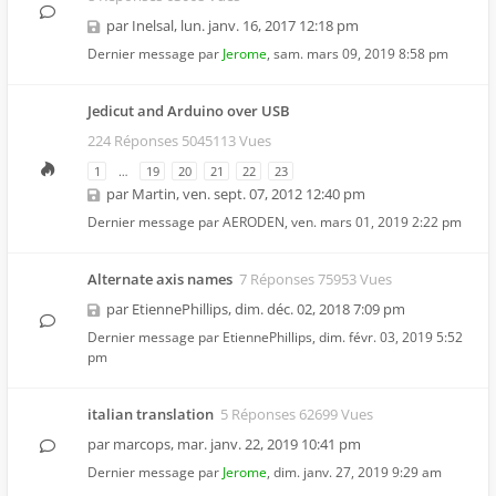
par
Inelsal
,
lun. janv. 16, 2017 12:18 pm
Dernier message par
Jerome
,
sam. mars 09, 2019 8:58 pm
Jedicut and Arduino over USB
224 Réponses 5045113 Vues
1
…
19
20
21
22
23
par
Martin
,
ven. sept. 07, 2012 12:40 pm
Dernier message par
AERODEN
,
ven. mars 01, 2019 2:22 pm
Alternate axis names
7 Réponses 75953 Vues
par
EtiennePhillips
,
dim. déc. 02, 2018 7:09 pm
Dernier message par
EtiennePhillips
,
dim. févr. 03, 2019 5:52
pm
italian translation
5 Réponses 62699 Vues
par
marcops
,
mar. janv. 22, 2019 10:41 pm
Dernier message par
Jerome
,
dim. janv. 27, 2019 9:29 am