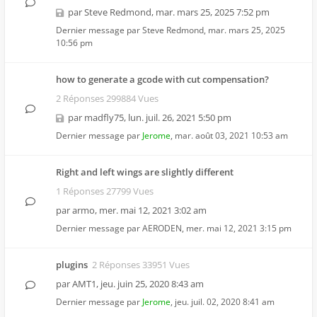
par
Steve Redmond
,
mar. mars 25, 2025 7:52 pm
Dernier message par
Steve Redmond
,
mar. mars 25, 2025
10:56 pm
how to generate a gcode with cut compensation?
2 Réponses 299884 Vues
par
madfly75
,
lun. juil. 26, 2021 5:50 pm
Dernier message par
Jerome
,
mar. août 03, 2021 10:53 am
Right and left wings are slightly different
1 Réponses 27799 Vues
par
armo
,
mer. mai 12, 2021 3:02 am
Dernier message par
AERODEN
,
mer. mai 12, 2021 3:15 pm
plugins
2 Réponses 33951 Vues
par
AMT1
,
jeu. juin 25, 2020 8:43 am
Dernier message par
Jerome
,
jeu. juil. 02, 2020 8:41 am