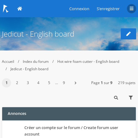
Connexion
S’enregistrer
Jedicut - English board
Accueil
Index du forum
Hot wire foam cutter - English board
Jedicut - English board
1
2
3
4
5
…
9
Page
1
sur
9
219 sujets
Annonces
Créer un compte sur le forum / Create forum user
account