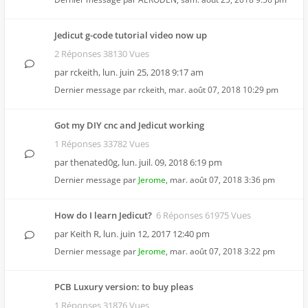
Jedicut g-code tutorial video now up
2 Réponses 38130 Vues
par
rckeith
,
lun. juin 25, 2018 9:17 am
Dernier message par
rckeith
,
mar. août 07, 2018 10:29 pm
Got my DIY cnc and Jedicut working
1 Réponses 33782 Vues
par
thenated0g
,
lun. juil. 09, 2018 6:19 pm
Dernier message par
Jerome
,
mar. août 07, 2018 3:36 pm
How do I learn Jedicut?
6 Réponses 61975 Vues
par
Keith R
,
lun. juin 12, 2017 12:40 pm
Dernier message par
Jerome
,
mar. août 07, 2018 3:22 pm
PCB Luxury version: to buy pleas
1 Réponses 31876 Vues