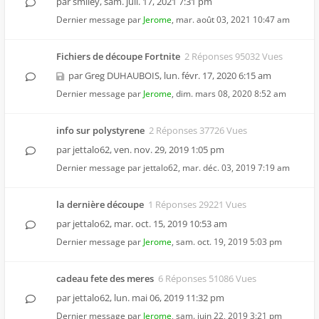
par
smiley
,
sam. juil. 17, 2021 7:31 pm
Dernier message par
Jerome
,
mar. août 03, 2021 10:47 am
Fichiers de découpe Fortnite
2 Réponses 95032 Vues
par
Greg DUHAUBOIS
,
lun. févr. 17, 2020 6:15 am
Dernier message par
Jerome
,
dim. mars 08, 2020 8:52 am
info sur polystyrene
2 Réponses 37726 Vues
par
jettalo62
,
ven. nov. 29, 2019 1:05 pm
Dernier message par
jettalo62
,
mar. déc. 03, 2019 7:19 am
la dernière découpe
1 Réponses 29221 Vues
par
jettalo62
,
mar. oct. 15, 2019 10:53 am
Dernier message par
Jerome
,
sam. oct. 19, 2019 5:03 pm
cadeau fete des meres
6 Réponses 51086 Vues
par
jettalo62
,
lun. mai 06, 2019 11:32 pm
Dernier message par
Jerome
,
sam. juin 22, 2019 3:21 pm