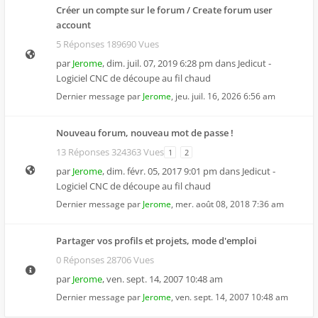
Créer un compte sur le forum / Create forum user
account
5 Réponses 189690 Vues
par
Jerome
,
dim. juil. 07, 2019 6:28 pm
dans
Jedicut -
Logiciel CNC de découpe au fil chaud
Dernier message par
Jerome
,
jeu. juil. 16, 2026 6:56 am
Nouveau forum, nouveau mot de passe !
13 Réponses 324363 Vues
1
2
par
Jerome
,
dim. févr. 05, 2017 9:01 pm
dans
Jedicut -
Logiciel CNC de découpe au fil chaud
Dernier message par
Jerome
,
mer. août 08, 2018 7:36 am
Partager vos profils et projets, mode d'emploi
0 Réponses 28706 Vues
par
Jerome
,
ven. sept. 14, 2007 10:48 am
Dernier message par
Jerome
,
ven. sept. 14, 2007 10:48 am