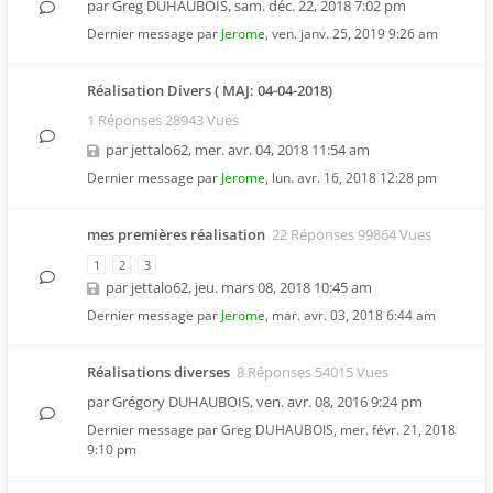
par
Greg DUHAUBOIS
,
sam. déc. 22, 2018 7:02 pm
Dernier message par
Jerome
,
ven. janv. 25, 2019 9:26 am
Réalisation Divers ( MAJ: 04-04-2018)
1 Réponses 28943 Vues
par
jettalo62
,
mer. avr. 04, 2018 11:54 am
Dernier message par
Jerome
,
lun. avr. 16, 2018 12:28 pm
mes premières réalisation
22 Réponses 99864 Vues
1
2
3
par
jettalo62
,
jeu. mars 08, 2018 10:45 am
Dernier message par
Jerome
,
mar. avr. 03, 2018 6:44 am
Réalisations diverses
8 Réponses 54015 Vues
par
Grégory DUHAUBOIS
,
ven. avr. 08, 2016 9:24 pm
Dernier message par
Greg DUHAUBOIS
,
mer. févr. 21, 2018
9:10 pm