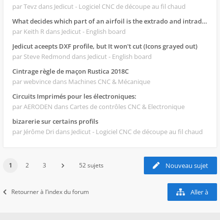
par Tevz
dans Jedicut - Logiciel CNC de découpe au fil chaud
What decides which part of an airfoil is the extrado and intrado?
par Keith R
dans Jedicut - English board
Jedicut aceepts DXF profile, but It won't cut (Icons grayed out)
par Steve Redmond
dans Jedicut - English board
Cintrage règle de maçon Rustica 2018C
par webvince
dans Machines CNC & Mécanique
Circuits Imprimés pour les électroniques:
par AERODEN
dans Cartes de contrôles CNC & Electronique
bizarerie sur certains profils
par Jérôme Dri
dans Jedicut - Logiciel CNC de découpe au fil chaud
1
2
3
52 sujets
Nouveau sujet
Retourner à l’index du forum
Aller à