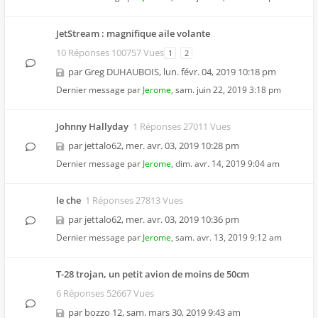
JetStream : magnifique aile volante
10 Réponses 100757 Vues
1
2
par
Greg DUHAUBOIS
,
lun. févr. 04, 2019 10:18 pm
Dernier message par
Jerome
,
sam. juin 22, 2019 3:18 pm
Johnny Hallyday
1 Réponses 27011 Vues
par
jettalo62
,
mer. avr. 03, 2019 10:28 pm
Dernier message par
Jerome
,
dim. avr. 14, 2019 9:04 am
le che
1 Réponses 27813 Vues
par
jettalo62
,
mer. avr. 03, 2019 10:36 pm
Dernier message par
Jerome
,
sam. avr. 13, 2019 9:12 am
T-28 trojan, un petit avion de moins de 50cm
6 Réponses 52667 Vues
par
bozzo 12
,
sam. mars 30, 2019 9:43 am