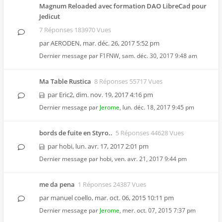
Magnum Reloaded avec formation DAO LibreCad pour
Jedicut
7 Réponses 183970 Vues
par
AERODEN
,
mar. déc. 26, 2017 5:52 pm
Dernier message par
F1FNW
,
sam. déc. 30, 2017 9:48 am
Ma Table Rustica
8 Réponses 55717 Vues
par
Eric2
,
dim. nov. 19, 2017 4:16 pm
Dernier message par
Jerome
,
lun. déc. 18, 2017 9:45 pm
bords de fuite en Styro..
5 Réponses 44628 Vues
par
hobi
,
lun. avr. 17, 2017 2:01 pm
Dernier message par
hobi
,
ven. avr. 21, 2017 9:44 pm
me da pena
1 Réponses 24387 Vues
par
manuel coello
,
mar. oct. 06, 2015 10:11 pm
Dernier message par
Jerome
,
mer. oct. 07, 2015 7:37 pm