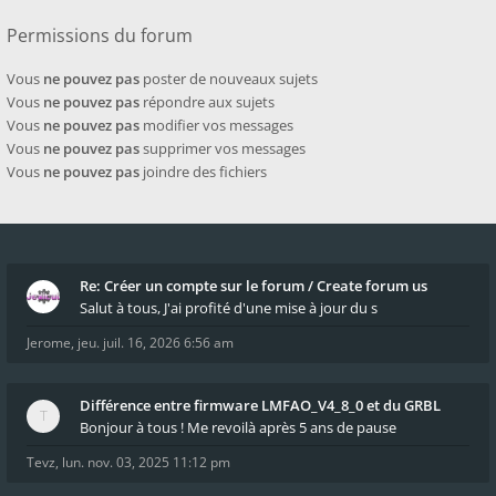
Permissions du forum
Vous
ne pouvez pas
poster de nouveaux sujets
Vous
ne pouvez pas
répondre aux sujets
Vous
ne pouvez pas
modifier vos messages
Vous
ne pouvez pas
supprimer vos messages
Vous
ne pouvez pas
joindre des fichiers
Re: Créer un compte sur le forum / Create forum us
Salut à tous, J'ai profité d'une mise à jour du s
Jerome
,
jeu. juil. 16, 2026 6:56 am
Différence entre firmware LMFAO_V4_8_0 et du GRBL
Bonjour à tous ! Me revoilà après 5 ans de pause
Tevz
,
lun. nov. 03, 2025 11:12 pm