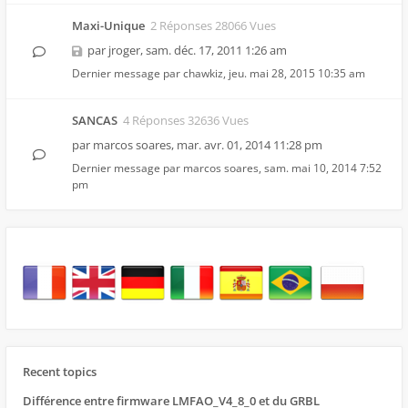
Maxi-Unique
2 Réponses 28066 Vues
par
jroger
,
sam. déc. 17, 2011 1:26 am
Dernier message par
chawkiz
,
jeu. mai 28, 2015 10:35 am
SANCAS
4 Réponses 32636 Vues
par
marcos soares
,
mar. avr. 01, 2014 11:28 pm
Dernier message par
marcos soares
,
sam. mai 10, 2014 7:52
pm
Recent topics
Différence entre firmware LMFAO_V4_8_0 et du GRBL