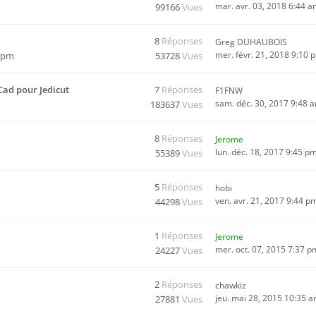
mar. avr. 03, 2018 6:44 
99166
Vues
8
Réponses
Greg DUHAUBOIS
mer. févr. 21, 2018 9:10 
4 pm
53728
Vues
ad pour Jedicut
7
Réponses
F1FNW
sam. déc. 30, 2017 9:48 
183637
Vues
8
Réponses
Jerome
lun. déc. 18, 2017 9:45 p
55389
Vues
5
Réponses
hobi
ven. avr. 21, 2017 9:44 p
44298
Vues
1
Réponses
Jerome
mer. oct. 07, 2015 7:37 p
24227
Vues
2
Réponses
chawkiz
jeu. mai 28, 2015 10:35 
27881
Vues