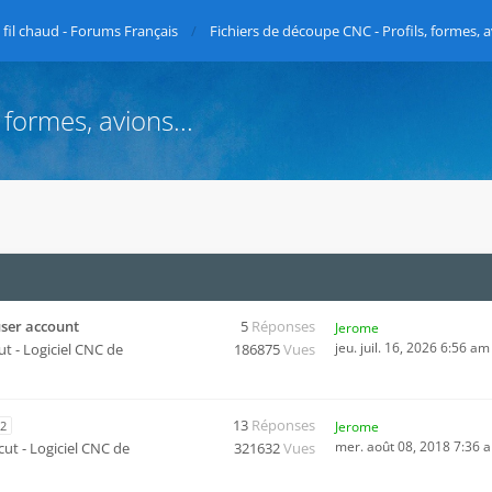
fil chaud - Forums Français
Fichiers de découpe CNC - Profils, formes, a
 formes, avions...
user account
5
Réponses
Jerome
jeu. juil. 16, 2026 6:56 am
ut - Logiciel CNC de
186875
Vues
13
Réponses
2
Jerome
mer. août 08, 2018 7:36 
cut - Logiciel CNC de
321632
Vues