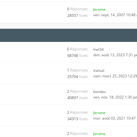
0
Réponses
Jerome
ven. sept. 14, 2007 10:48
28557
Vues
0
Réponses
lnel34
dim. août 13, 2023 7:31 
68748
Vues
1
Réponses
Inelsal
sam. mars 25, 2023 12:2
25704
Vues
2
Réponses
bondav
ven. nov. 18, 2022 1:30 p
40897
Vues
2
Réponses
Jerome
mar. août 03, 2021 10:47
34313
Vues
2
Réponses
Jerome