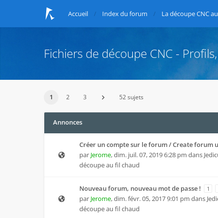
Accueil
Index du forum
La découpe CNC au 
Fichiers de découpe CNC - Profils,
1
2
3
52 sujets
Annonces
Créer un compte sur le forum / Create forum 
par
Jerome
,
dim. juil. 07, 2019 6:28 pm
dans
Jedic
découpe au fil chaud
Nouveau forum, nouveau mot de passe !
1
par
Jerome
,
dim. févr. 05, 2017 9:01 pm
dans
Jedi
découpe au fil chaud