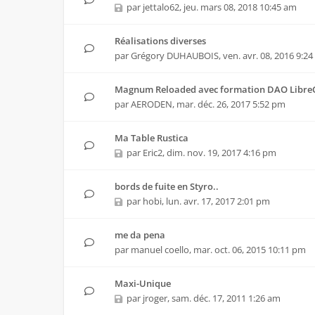
par
jettalo62
,
jeu. mars 08, 2018 10:45 am
Réalisations diverses
par
Grégory DUHAUBOIS
,
ven. avr. 08, 2016 9:2
Magnum Reloaded avec formation DAO LibreC
par
AERODEN
,
mar. déc. 26, 2017 5:52 pm
Ma Table Rustica
par
Eric2
,
dim. nov. 19, 2017 4:16 pm
bords de fuite en Styro..
par
hobi
,
lun. avr. 17, 2017 2:01 pm
me da pena
par
manuel coello
,
mar. oct. 06, 2015 10:11 pm
Maxi-Unique
par
jroger
,
sam. déc. 17, 2011 1:26 am