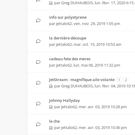
par
Greg DUHAUBOIS
,
lun. févr. 17, 2020 6:1
info sur polystyrene
par
jettalo62
,
ven. nov. 29, 2019 1:05 pm
la dernière découpe
par
jettalo62
,
mar. oct. 15, 2019 10:53 am
cadeau fete des meres
par
jettalo62
,
lun. mai 06, 2019 11:32 pm
JetStream : magnifique aile volante
1
2
par
Greg DUHAUBOIS
,
lun. févr. 04, 2019 10:
Johnny Hallyday
par
jettalo62
,
mer. avr. 03, 2019 10:28 pm
le che
par
jettalo62
,
mer. avr. 03, 2019 10:36 pm