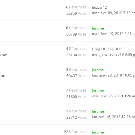
6
Réponses
bozzo 12
mar. avr. 09, 2019 7:13 
52359
Vues
6
Réponses
Jerome
mar. févr. 19, 2019 6:21 
68789
Vues
4
Réponses
Greg DUHAUBOIS
mer. janv. 30, 2019 9:06 
13 pm
55134
Vues
3
Réponses
Jerome
lun. janv. 28, 2019 10:05
9 am
50407
Vues
7
Réponses
Jerome
ven. janv. 25, 2019 9:26 
m
51866
Vues
1
Réponses
Jerome
lun. avr. 16, 2018 12:28 
28712
Vues
22
Réponses
Jerome