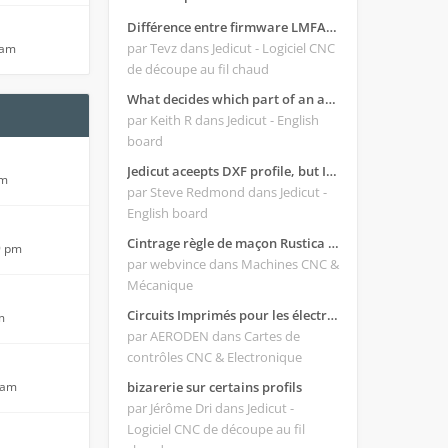
Différence entre firmware LMFAO_V4_8_0 et du GRBL
par Tevz
dans Jedicut - Logiciel CNC
 am
de découpe au fil chaud
What decides which part of an airfoil is the extrado and intrado?
par Keith R
dans Jedicut - English
board
Jedicut aceepts DXF profile, but It won't cut (Icons grayed out)
pm
par Steve Redmond
dans Jedicut -
English board
Cintrage règle de maçon Rustica 2018C
9 pm
par webvince
dans Machines CNC &
Mécanique
Circuits Imprimés pour les électroniques:
m
par AERODEN
dans Cartes de
contrôles CNC & Electronique
 am
bizarerie sur certains profils
par Jérôme Dri
dans Jedicut -
Logiciel CNC de découpe au fil