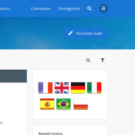
vions...
Connexion
S’enregistrer
Nouveau sujet
am
Recent topics