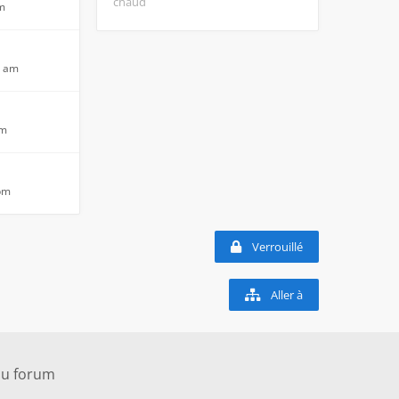
chaud
am
6 am
am
 pm
Verrouillé
Aller à
du forum