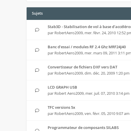
Sujets
Stab3D - Stabilisation de vol à base d'accélér
par
RobertAero2009
,
mer. févr. 24, 2010 12:52 p
Banc d'essai / modules RF 2.4 Ghz MRF24J40
par
RobertAero2009
,
mer. mars 09, 2011 3:11 p
Convertisseur de fichiers DXF vers DAT
par
RobertAero2009
,
dim. déc. 20, 2009 1:20 pm
LCD GRAPH USB
par
Robert Aero2009
,
mer. juil. 07, 2010 3:14 pm
TFC versions 5x
par
RobertAero2009
,
ven. févr. 05, 2010 9:07 am
Programmateur de composants SILABS