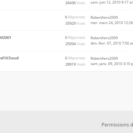
sam. juin 12, 2010 9:17 
m
26436
Vues
6
Réponses
RobertAero2009
mer. mars 24, 2010 12:2
35929
Vues
MM2001
0
Réponses
RobertAero2009
dim. févr. 07, 2010 7:50 
25094
Vues
leFilChaud
0
Réponses
RobertAero2009
sam. janv. 09, 2010 3:10
m
28919
Vues
Permissions 