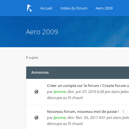
Accueil
Index du forum
Aero 2009
Aero 2009
9 sujets
Annonces
Créer un compte sur le forum / Create forum 
par
Jerome
,
dim. juil. 07, 2019 6:28 pm
dans
Jedic
découpe au fil chaud
Nouveau forum, nouveau mot de passe !
1
par
Jerome
,
dim. févr. 05, 2017 9:01 pm
dans
Jedi
découpe au fil chaud