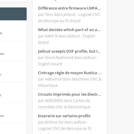
Différence entre firmware LMFAO_V4_8_0 et du GRBL
par Tevz
dans Jedicut - Logiciel CNC
de découpe au fil chaud
What decides which part of an airfoil is the extrado and intrado?
pm
par Keith R
dans Jedicut - English
board
Jedicut aceepts DXF profile, but It won't cut (Icons grayed out)
 pm
par Steve Redmond
dans Jedicut -
English board
Cintrage règle de maçon Rustica 2018C
m
par webvince
dans Machines CNC &
Mécanique
Circuits Imprimés pour les électroniques:
m
par AERODEN
dans Cartes de
contrôles CNC & Electronique
 am
bizarerie sur certains profils
par Jérôme Dri
dans Jedicut -
Logiciel CNC de découpe au fil