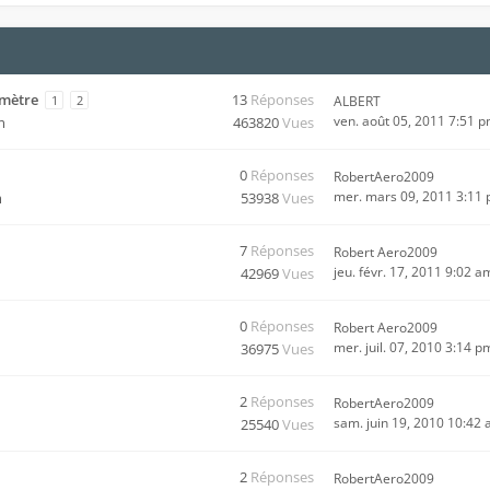
omètre
13
Réponses
1
2
ALBERT
ven. août 05, 2011 7:51 
m
463820
Vues
0
Réponses
RobertAero2009
mer. mars 09, 2011 3:11
m
53938
Vues
7
Réponses
Robert Aero2009
jeu. févr. 17, 2011 9:02 a
42969
Vues
0
Réponses
Robert Aero2009
mer. juil. 07, 2010 3:14 p
36975
Vues
2
Réponses
RobertAero2009
sam. juin 19, 2010 10:42
25540
Vues
2
Réponses
RobertAero2009