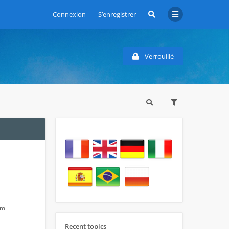
Connexion
S’enregistrer
Verrouillé
am
Recent topics