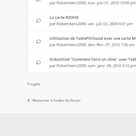
par
RobertAero2009
,
mar. juin 01, 2010 10:09 p
La carte R2OO9
par
RobertAero2009
,
ven. juil. 03, 2009 6:01 pm
Utilisation de TableFilChaud avec une carte 
par
RobertAero2009
,
dim. févr. 07, 2010 7:50 am
Didacticiel "Comment faire un cône" avec Tab
par
RobertAero2009
,
sam. janv. 09, 2010 3:10 p
9 sujets
Retourner à l’index du forum