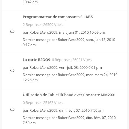
10:42 am
Programmateur de composants SILABS
2 Réponses 26509 Vues
par
RobertAero2009
,
mar. juin 01, 2010 10:09 pm
Dernier message par
RobertAero2009
,
sam. juin 12, 2010
9:17 am
La carte R2OO9
6 Réponses 36021 Vues
par
RobertAero2009
,
ven. juil. 03, 2009 6:01 pm
Dernier message par
RobertAero2009
,
mer. mars 24, 2010
12:26 am
Utilisation de TableFilChaud avec une carte MM2001
0 Réponses 25163 Vues
par
RobertAero2009
,
dim. févr. 07, 2010 7:50 am
Dernier message par
RobertAero2009
,
dim. févr. 07, 2010
7:50 am