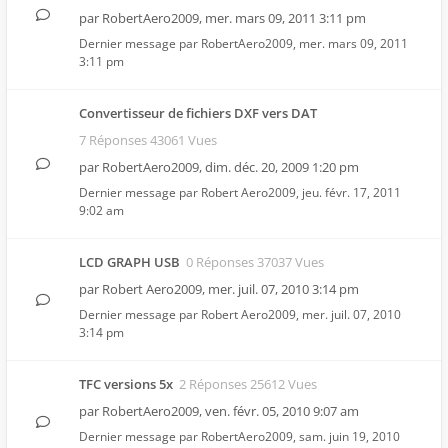
par
RobertAero2009
,
mer. mars 09, 2011 3:11 pm
Dernier message par
RobertAero2009
,
mer. mars 09, 2011
3:11 pm
Convertisseur de fichiers DXF vers DAT
7 Réponses 43061 Vues
par
RobertAero2009
,
dim. déc. 20, 2009 1:20 pm
Dernier message par
Robert Aero2009
,
jeu. févr. 17, 2011
9:02 am
LCD GRAPH USB
0 Réponses 37037 Vues
par
Robert Aero2009
,
mer. juil. 07, 2010 3:14 pm
Dernier message par
Robert Aero2009
,
mer. juil. 07, 2010
3:14 pm
TFC versions 5x
2 Réponses 25612 Vues
par
RobertAero2009
,
ven. févr. 05, 2010 9:07 am
Dernier message par
RobertAero2009
,
sam. juin 19, 2010