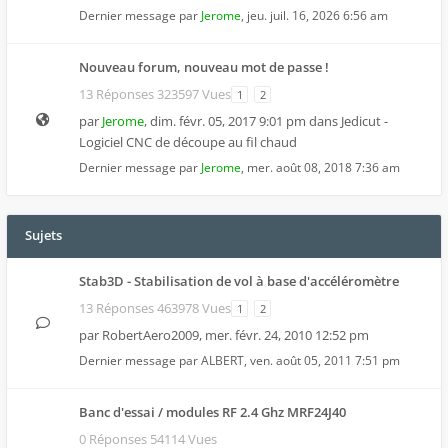
Dernier message par
Jerome
,
jeu. juil. 16, 2026 6:56 am
Nouveau forum, nouveau mot de passe !
13 Réponses 323597 Vues
1
2
par
Jerome
,
dim. févr. 05, 2017 9:01 pm
dans
Jedicut -
Logiciel CNC de découpe au fil chaud
Dernier message par
Jerome
,
mer. août 08, 2018 7:36 am
Sujets
Stab3D - Stabilisation de vol à base d'accéléromètre
13 Réponses 463978 Vues
1
2
par
RobertAero2009
,
mer. févr. 24, 2010 12:52 pm
Dernier message par
ALBERT
,
ven. août 05, 2011 7:51 pm
Banc d'essai / modules RF 2.4 Ghz MRF24J40
0 Réponses 54114 Vues