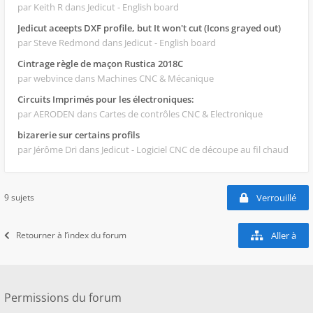
par Keith R
dans Jedicut - English board
Jedicut aceepts DXF profile, but It won't cut (Icons grayed out)
par Steve Redmond
dans Jedicut - English board
Cintrage règle de maçon Rustica 2018C
par webvince
dans Machines CNC & Mécanique
Circuits Imprimés pour les électroniques:
par AERODEN
dans Cartes de contrôles CNC & Electronique
bizarerie sur certains profils
par Jérôme Dri
dans Jedicut - Logiciel CNC de découpe au fil chaud
9 sujets
Verrouillé
Retourner à l’index du forum
Aller à
Permissions du forum