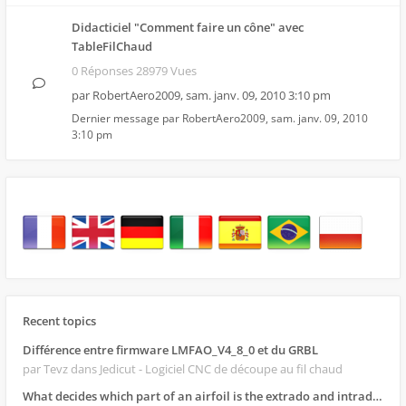
Didacticiel "Comment faire un cône" avec
TableFilChaud
0 Réponses 28979 Vues
par
RobertAero2009
,
sam. janv. 09, 2010 3:10 pm
Dernier message par
RobertAero2009
,
sam. janv. 09, 2010
3:10 pm
Recent topics
Différence entre firmware LMFAO_V4_8_0 et du GRBL
par Tevz
dans Jedicut - Logiciel CNC de découpe au fil chaud
What decides which part of an airfoil is the extrado and intrado?