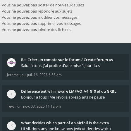
Vous
ne pouvez pas
poster de nouveaux sujets
Vous
ne pouvez pas
répondre aux sujets
Vous
ne pouvez pas
modifier vos messages
Vous
ne pouvez pas
supprimer vos messages
Vous
ne pouvez pas
joindre des fichiers
Re: Créer un compte sur le forum / Create forum us
Salut à tous, J'ai profité d'une mise à jour du s
Jerome
,
jeu. juil. 16, 2026 6:56 am
Différence entre firmware LMFAO_V4_8_0 et du GRBL
Bonjour à tous ! Me revoilà après 5 ans de pause
Tevz
,
lun. nov. 03, 2025 11:12 pm
What decides which part of an airfoil is the extra
Hi All, does anyone know how Jedicut decides which