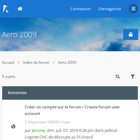
Connexion
S’enregistrer
Aero 2009
Accueil
Index du forum
Aero 2009
9 sujets
Annonces
Créer un compte sur le forum / Create forum user
account
5 Réponses 188995 Vues
par
Jerome
,
dim. juil. 07, 2019 6:28 pm
dans
Jedicut -
Logiciel CNC de découpe au fil chaud