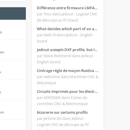
Différence entre firmware LMFAO_V4_8_0 et du GRBL
par Tevz
dans Jedicut - Logiciel CNC
de découpe au fil chaud
What decides which part of an airfoil is the extrado and intrado?
pm
par Keith R
dans Jedicut - English
board
Jedicut aceepts DXF profile, but It won't cut (Icons grayed out)
 pm
par Steve Redmond
dans Jedicut -
English board
Cintrage règle de maçon Rustica 2018C
m
par webvince
dans Machines CNC &
Mécanique
Circuits Imprimés pour les électroniques:
m
par AERODEN
dans Cartes de
contrôles CNC & Electronique
 am
bizarerie sur certains profils
par Jérôme Dri
dans Jedicut -
Logiciel CNC de découpe au fil