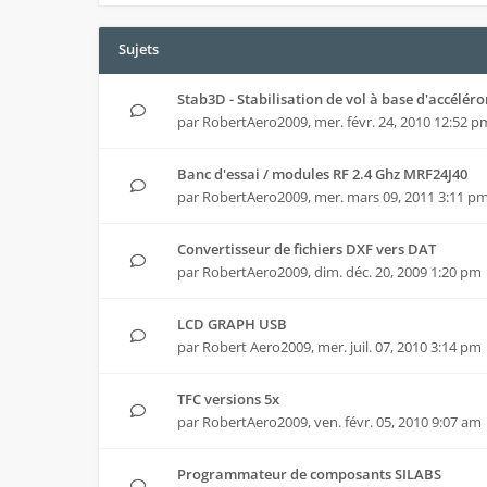
Sujets
Stab3D - Stabilisation de vol à base d'accélér
par
RobertAero2009
,
mer. févr. 24, 2010 12:52 p
Banc d'essai / modules RF 2.4 Ghz MRF24J40
par
RobertAero2009
,
mer. mars 09, 2011 3:11 p
Convertisseur de fichiers DXF vers DAT
par
RobertAero2009
,
dim. déc. 20, 2009 1:20 pm
LCD GRAPH USB
par
Robert Aero2009
,
mer. juil. 07, 2010 3:14 pm
TFC versions 5x
par
RobertAero2009
,
ven. févr. 05, 2010 9:07 am
Programmateur de composants SILABS