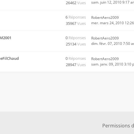
sam. juin 12, 2010 9:17 
m
26462
Vues
6
Réponses
RobertAero2009
mer. mars 24, 2010 12:2
35967
Vues
MM2001
0
Réponses
RobertAero2009
dim. févr. 07, 2010 7:50 
25134
Vues
leFilChaud
0
Réponses
RobertAero2009
sam. janv. 09, 2010 3:10
m
28947
Vues
Permissions 