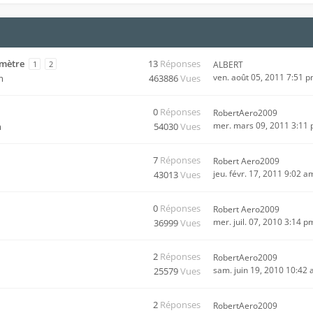
omètre
13
Réponses
1
2
ALBERT
ven. août 05, 2011 7:51 
m
463886
Vues
0
Réponses
RobertAero2009
mer. mars 09, 2011 3:11
m
54030
Vues
7
Réponses
Robert Aero2009
jeu. févr. 17, 2011 9:02 a
43013
Vues
0
Réponses
Robert Aero2009
mer. juil. 07, 2010 3:14 p
36999
Vues
2
Réponses
RobertAero2009
sam. juin 19, 2010 10:42
25579
Vues
2
Réponses
RobertAero2009