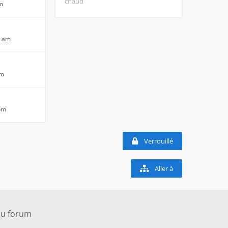
chaud
am
6 am
am
 pm
Verrouillé
Aller à
du forum