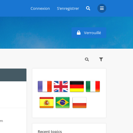
Connexion
S’enregistrer
Verrouillé
am
Recent topics