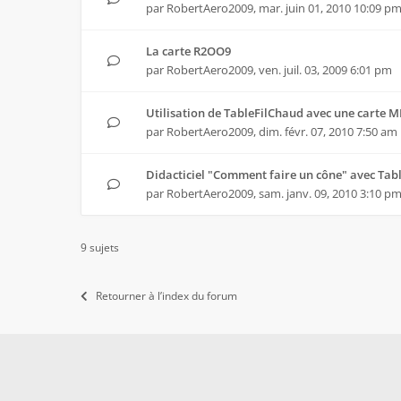
par
RobertAero2009
,
mar. juin 01, 2010 10:09 p
La carte R2OO9
par
RobertAero2009
,
ven. juil. 03, 2009 6:01 pm
Utilisation de TableFilChaud avec une carte 
par
RobertAero2009
,
dim. févr. 07, 2010 7:50 am
Didacticiel "Comment faire un cône" avec Tab
par
RobertAero2009
,
sam. janv. 09, 2010 3:10 p
9 sujets
Retourner à l’index du forum