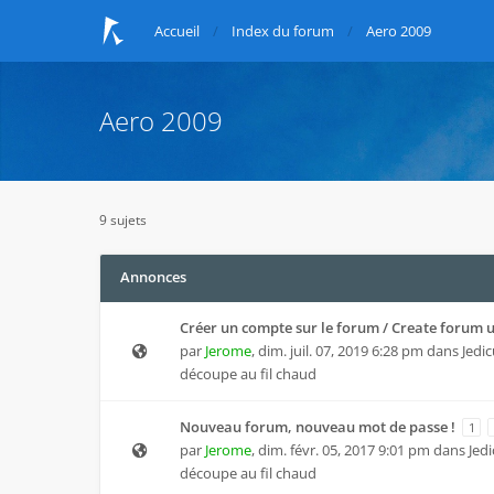
Accueil
Index du forum
Aero 2009
Aero 2009
9 sujets
Annonces
Créer un compte sur le forum / Create forum 
par
Jerome
,
dim. juil. 07, 2019 6:28 pm
dans
Jedic
découpe au fil chaud
Nouveau forum, nouveau mot de passe !
1
par
Jerome
,
dim. févr. 05, 2017 9:01 pm
dans
Jedi
découpe au fil chaud