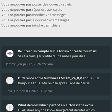
Vous
ne pouvez pas
poster de nouveaux sujets
Vous
ne pouvez pas
répondre aux sujets
Vous
ne pouvez pas
modifier vos messages
Vous
ne pouvez pas
supprimer vos messages
Vous
ne pouvez pas
joindre des fichiers
Re: Créer un compte sur le forum / Create forum us
Salut à tous, J'ai profité d'une mise à jour du s
Jerome
,
jeu. juil. 16, 2026 6:56 am
Différence entre firmware LMFAO_V4_8_0 et du GRBL
Bonjour à tous ! Me revoilà après 5 ans de pause
Tevz
,
lun. nov. 03, 2025 11:12 pm
What decides which part of an airfoil is the extra
Hi All, does anyone know how Jedicut decides which