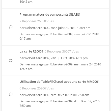
10:42 am
Programmateur de composants SILABS
2 Réponses 26558 Vues
par
RobertAero2009
,
mar. juin 01, 2010 10:09 pm
Dernier message par
RobertAero2009
,
sam. juin 12, 2010
9:17 am
La carte R2OO9
6 Réponses 36067 Vues
par
RobertAero2009
,
ven. juil. 03, 2009 6:01 pm
Dernier message par
RobertAero2009
,
mer. mars 24, 2010
12:26 am
Utilisation de TableFilChaud avec une carte MM2001
0 Réponses 25206 Vues
par
RobertAero2009
,
dim. févr. 07, 2010 7:50 am
Dernier message par
RobertAero2009
,
dim. févr. 07, 2010
7:50 am