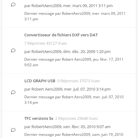
par
RobertAero2009
,
mer. mars 09, 2011 3:11 pm
Dernier message par
RobertAero2009
,
mer. mars 09, 2011
3:11 pm
Convertisseur de fichiers DXF vers DAT
7 Réponses 43127 Vues
par
RobertAero2009
,
dim. déc. 20, 2009 1:20 pm
Dernier message par
Robert Aero2009
,
jeu. févr. 17, 2011
9:02 am
LCD GRAPH USB
0 Réponses 37073 Vues
par
Robert Aero2009
,
mer. juil. 07, 2010 3:14 pm
Dernier message par
Robert Aero2009
,
mer. juil. 07, 2010
3:14 pm
TFC versions 5x
2 Réponses 25648 Vues
par
RobertAero2009
,
ven. févr. 05, 2010 9:07 am
Dernier message par
RobertAero2009
,
sam. juin 19, 2010