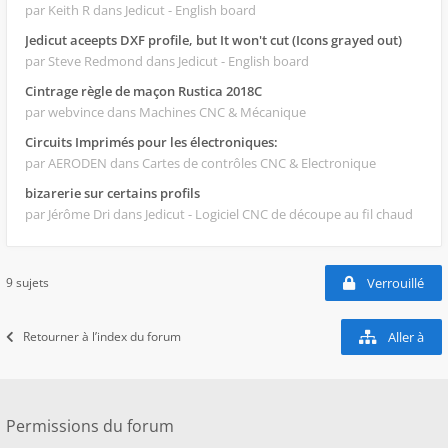
par Keith R
dans Jedicut - English board
Jedicut aceepts DXF profile, but It won't cut (Icons grayed out)
par Steve Redmond
dans Jedicut - English board
Cintrage règle de maçon Rustica 2018C
par webvince
dans Machines CNC & Mécanique
Circuits Imprimés pour les électroniques:
par AERODEN
dans Cartes de contrôles CNC & Electronique
bizarerie sur certains profils
par Jérôme Dri
dans Jedicut - Logiciel CNC de découpe au fil chaud
9 sujets
Verrouillé
Retourner à l’index du forum
Aller à
Permissions du forum