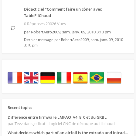
Didacticiel "Comment faire un cône" avec
TableFilChaud
0 Réponses 29026 Vues
par
RobertAero2009
,
sam. janv. 09, 2010 3:10 pm
Dernier message par
RobertAero2009
,
sam. janv. 09, 2010
3:10 pm
Recent topics
Différence entre firmware LMFAO_V4_8_0 et du GRBL
par Tevz
dans Jedicut - Logiciel CNC de découpe au fil chaud
What decides which part of an airfoil is the extrado and intrado?