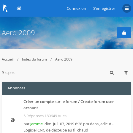
Connexion
S’enregistrer
Aero 2009
Accueil
Index du forum
Aero 2009
9 sujets
Annonces
Créer un compte sur le forum / Create forum user
account
5 Réponses 189649 Vues
par
Jerome
,
dim. juil. 07, 2019 6:28 pm
dans
Jedicut -
Logiciel CNC de découpe au fil chaud