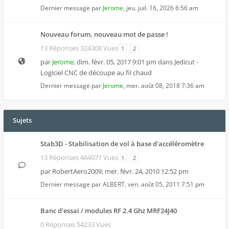
Dernier message par
Jerome
,
jeu. juil. 16, 2026 6:56 am
Nouveau forum, nouveau mot de passe !
13 Réponses 324308 Vues
1
2
par
Jerome
,
dim. févr. 05, 2017 9:01 pm
dans
Jedicut -
Logiciel CNC de découpe au fil chaud
Dernier message par
Jerome
,
mer. août 08, 2018 7:36 am
Sujets
Stab3D - Stabilisation de vol à base d'accéléromètre
13 Réponses 464071 Vues
1
2
par
RobertAero2009
,
mer. févr. 24, 2010 12:52 pm
Dernier message par
ALBERT
,
ven. août 05, 2011 7:51 pm
Banc d'essai / modules RF 2.4 Ghz MRF24J40
0 Réponses 54233 Vues