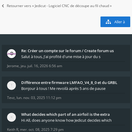
Retourner vers « Jedicut - Logiciel CNC de découpe au fil chaud »
Aller à
Re: Créer un compte sur le forum / Create forum us
Salut à tous, J'ai profité d'une mise à jour du s
Jerome
,
jeu. juil. 16, 2026 6:56 am
Différence entre firmware LMFAO_V4_8_0 et du GRBL
Bonjour à tous ! Me revoilà après 5 ans de pause
Tevz
,
lun. nov. 03, 2025 11:12 pm
What decides which part of an airfoil is the extra
Hi All, does anyone know how Jedicut decides which
Keith R
,
mer. oct. 08, 2025 7:29 pm