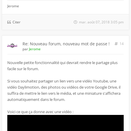
Jerome
Citer
mar. août 07, 2018 3:05 pm
Re: Nouveau forum, nouveau mot de passe !
14
par
Jerome
Nouvelle petite fonctionnalité qui devrait rendre le partage plus
facile sur le forum.
Si vous souhaitez partager un lien vers une vidéo Youtube, une
vidéo Daylimotion, des photos ou vidéos de votre Google Drive, il
suffira de mettre le lien vers le média, et une miniature s'affichera
automatiquement dans le forum.
Voici ce que ça donne avec une vidéo :