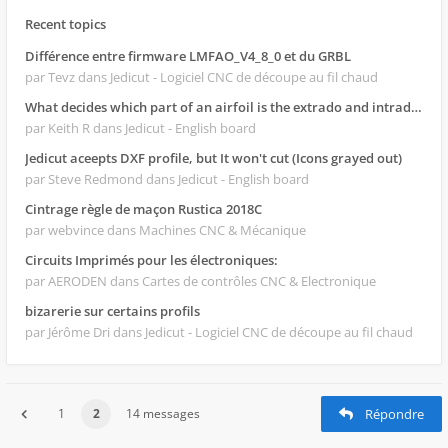
Recent topics
Différence entre firmware LMFAO_V4_8_0 et du GRBL
par Tevz
dans Jedicut - Logiciel CNC de découpe au fil chaud
What decides which part of an airfoil is the extrado and intrado?
par Keith R
dans Jedicut - English board
Jedicut aceepts DXF profile, but It won't cut (Icons grayed out)
par Steve Redmond
dans Jedicut - English board
Cintrage règle de maçon Rustica 2018C
par webvince
dans Machines CNC & Mécanique
Circuits Imprimés pour les électroniques:
par AERODEN
dans Cartes de contrôles CNC & Electronique
bizarerie sur certains profils
par Jérôme Dri
dans Jedicut - Logiciel CNC de découpe au fil chaud
1
2
14 messages
Répondre