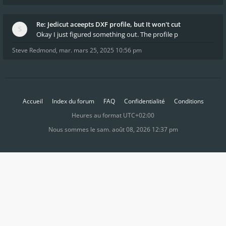
Re: Jedicut aceepts DXF profile, but It won't cut
Okay I just figured something out. The profile p
Steve Redmond
,
mar. mars 25, 2025 10:56 pm
Accueil
Index du forum
FAQ
Confidentialité
Conditions
Heures au format
UTC+02:00
Nous sommes le sam. août 08, 2026 12:37 pm