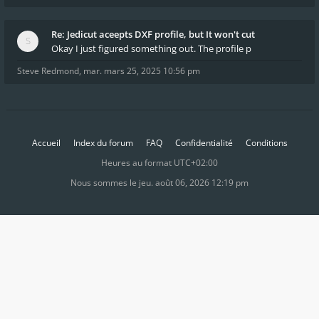
Re: Jedicut aceepts DXF profile, but It won't cut
Okay I just figured something out. The profile p
Steve Redmond
,
mar. mars 25, 2025 10:56 pm
Accueil
Index du forum
FAQ
Confidentialité
Conditions
Heures au format
UTC+02:00
Nous sommes le jeu. août 06, 2026 12:19 pm