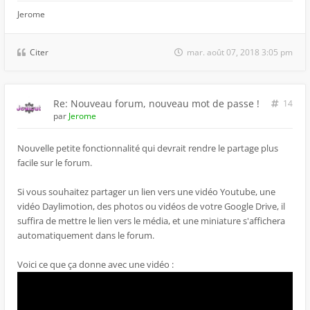
Jerome
Citer
mar. août 07, 2018 3:05 pm
Re: Nouveau forum, nouveau mot de passe !
14
par
Jerome
Nouvelle petite fonctionnalité qui devrait rendre le partage plus
facile sur le forum.
Si vous souhaitez partager un lien vers une vidéo Youtube, une
vidéo Daylimotion, des photos ou vidéos de votre Google Drive, il
suffira de mettre le lien vers le média, et une miniature s'affichera
automatiquement dans le forum.
Voici ce que ça donne avec une vidéo :