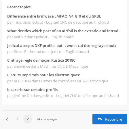
Recent topics
Différence entre firmware LMFAO_V4_8_0 et du GRBL
par Tevz
dans Jedicut - Logiciel CNC de découpe au fil chaud
What decides which part of an airfoil is the extrado and intrado?
par Keith R
dans Jedicut - English board
Jedicut aceepts DXF profile, but It won't cut (Icons grayed out)
par Steve Redmond
dans Jedicut - English board
Cintrage règle de maçon Rustica 2018C
par webvince
dans Machines CNC & Mécanique
Circuits Imprimés pour les électroniques:
par AERODEN
dans Cartes de contrôles CNC & Electronique
bizarerie sur certains profils
par Jérôme Dri
dans Jedicut - Logiciel CNC de découpe au fil chaud
1
2
14 messages
Répondre