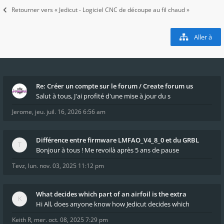
Retourner vers « Jedicut - Logiciel CNC de découpe au fil chaud »
Aller à
Re: Créer un compte sur le forum / Create forum us
Salut à tous, J'ai profité d'une mise à jour du s
Jerome
,
jeu. juil. 16, 2026 6:56 am
Différence entre firmware LMFAO_V4_8_0 et du GRBL
Bonjour à tous ! Me revoilà après 5 ans de pause
Tevz
,
lun. nov. 03, 2025 11:12 pm
What decides which part of an airfoil is the extra
Hi All, does anyone know how Jedicut decides which
Keith R
,
mer. oct. 08, 2025 7:29 pm