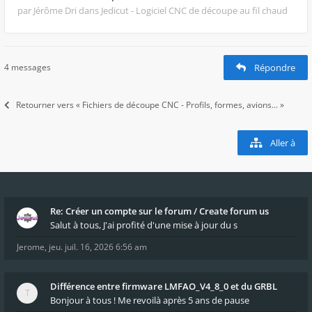
par Jérôme Dri
dans Jedicut - Logiciel CNC de découpe au fil chaud
4 messages
Répondre
Retourner vers « Fichiers de découpe CNC - Profils, formes, avions... »
Aller à
Re: Créer un compte sur le forum / Create forum us
Salut à tous, J'ai profité d'une mise à jour du s
Jerome
,
jeu. juil. 16, 2026 6:56 am
Différence entre firmware LMFAO_V4_8_0 et du GRBL
Bonjour à tous ! Me revoilà après 5 ans de pause