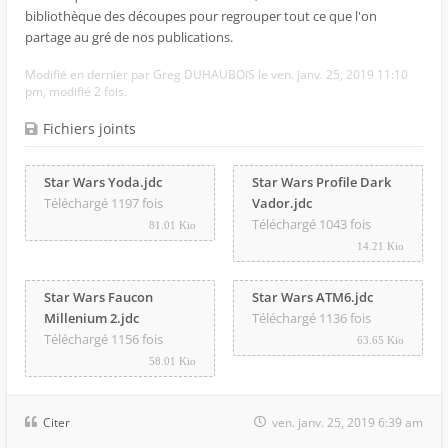
bibliothèque des découpes pour regrouper tout ce que l'on
partage au gré de nos publications.
Modifié en dernier par
Greg DUHAUBOIS
le ven. janv. 25, 2019 11:10
pm, modifié 2 fois.
Fichiers joints
Star Wars Yoda.jdc
Star Wars Profile Dark
Téléchargé 1197 fois
Vador.jdc
Téléchargé 1043 fois
81.01 Kio
14.21 Kio
Star Wars Faucon
Star Wars ATM6.jdc
Millenium 2.jdc
Téléchargé 1136 fois
Téléchargé 1156 fois
63.65 Kio
58.01 Kio
Citer
ven. janv. 25, 2019 6:39 am