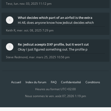
Tevz
,
lun. nov. 03, 2025 11:12 pm
What decides which part of an airfoil is the extra
Hi All, does anyone know how Jedicut decides which
Keith R
,
mer. oct. 08, 2025 7:29 pm
Re: Jedicut aceepts DXF profile, but It won't cut
Okay I just figured something out. The profile p
Steve Redmond
,
mar. mars 25, 2025 10:56 pm
Accueil
Index du forum
FAQ
Confidentialité
Conditions
Heures au format
UTC+02:00
Nous sommes le ven. août 07, 2026 1:19 pm