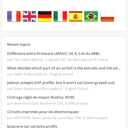
Recent topics
Différence entre firmware LMFAO_V4_8_0 et du GRBL
par Tevz
dans Jedicut - Logiciel CNC de découpe au fil chaud
What decides which part of an airfoil is the extrado and intrado?
par Keith R
dans Jedicut - English board
Jedicut aceepts DXF profile, but It won't cut (Icons grayed out)
par Steve Redmond
dans Jedicut - English board
Cintrage règle de maçon Rustica 2018C
par webvince
dans Machines CNC & Mécanique
Circuits Imprimés pour les électroniques:
par AERODEN
dans Cartes de contrôles CNC & Electronique
bizarerie sur certains profils