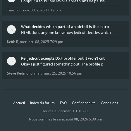
Bonjour à tous ! Me revoilà après 5 ans de pause
Tevz
,
lun. nov. 03, 2025 11:12 pm
What decides which part of an airfoil is the extra
Hi All, does anyone know how Jedicut decides which
Keith R
,
mer. oct. 08, 2025 7:29 pm
Re: Jedicut aceepts DXF profile, but It won't cut
Okay I just figured something out. The profile p
Steve Redmond
,
mar. mars 25, 2025 10:56 pm
Accueil
Index du forum
FAQ
Confidentialité
Conditions
Heures au format
UTC+02:00
Nous sommes le sam. août 08, 2026 5:00 pm