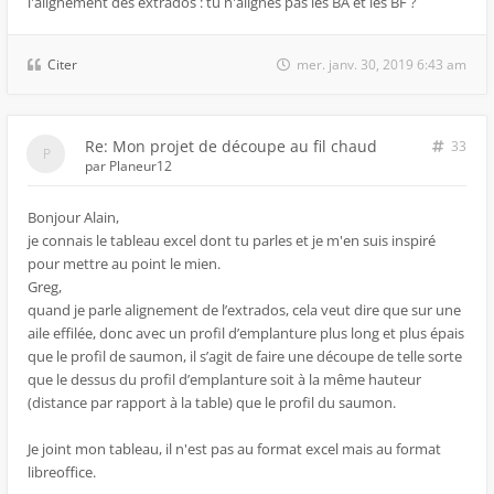
l'alignement des extrados : tu n'alignes pas les BA et les BF ?
Citer
mer. janv. 30, 2019 6:43 am
Re: Mon projet de découpe au fil chaud
33
par
Planeur12
Bonjour Alain,
je connais le tableau excel dont tu parles et je m'en suis inspiré
pour mettre au point le mien.
Greg,
quand je parle alignement de l’extrados, cela veut dire que sur une
aile effilée, donc avec un profil d’emplanture plus long et plus épais
que le profil de saumon, il s’agit de faire une découpe de telle sorte
que le dessus du profil d’emplanture soit à la même hauteur
(distance par rapport à la table) que le profil du saumon.
Je joint mon tableau, il n'est pas au format excel mais au format
libreoffice.