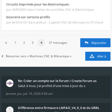
Circuits Imprimés pour les électroniques:
par AERODEN
dans Cartes de contrôles CNC & Electronique
bizarerie sur certains profils
par Jérôme Dri
dans Jedicut - Logiciel CNC de découpe au fil chaud
1
2
3
4
37 messages
Répondre
Retourner vers « Machines CNC & Mécanique »
Aller à
Re: Créer un compte sur le forum / Create forum us
Salut à tous, J'ai profité d'une mise à jour du s
Jerome
,
jeu. juil. 16, 2026 6:56 am
Différence entre firmware LMFAO_V4_8_0 et du GRBL