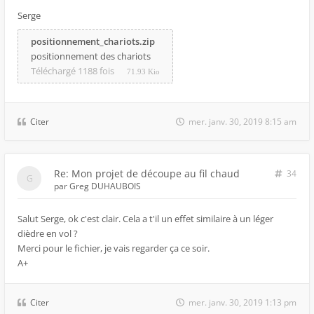
Serge
positionnement_chariots.zip
positionnement des chariots
Téléchargé 1188 fois
71.93 Kio
Citer
mer. janv. 30, 2019 8:15 am
Re: Mon projet de découpe au fil chaud
34
par
Greg DUHAUBOIS
Salut Serge, ok c'est clair. Cela a t'il un effet similaire à un léger
dièdre en vol ?
Merci pour le fichier, je vais regarder ça ce soir.
A+
Citer
mer. janv. 30, 2019 1:13 pm