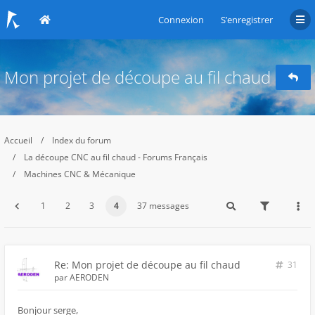
Connexion
S’enregistrer
Mon projet de découpe au fil chaud
Accueil
Index du forum
La découpe CNC au fil chaud - Forums Français
Machines CNC & Mécanique
1
2
3
4
37 messages
Re: Mon projet de découpe au fil chaud
31
par
AERODEN
Bonjour serge,