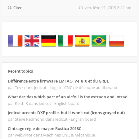
Citer
ven. févr. 01, 2019 8:42 am
Recent topics
Différence entre firmware LMFAO_V4_8_0 et du GRBL
par Tevz
dans Jedicut - Logiciel CNC de découpe au fil chaud
What decides which part of an airfoil is the extrado and intrado?
par Keith R
dans Jedicut - English board
Jedicut aceepts DXF profile, but It won't cut (Icons grayed out)
par Steve Redmond
dans Jedicut - English board
Cintrage règle de maçon Rustica 2018C
par webvince
dans Machines CNC & Mécanique