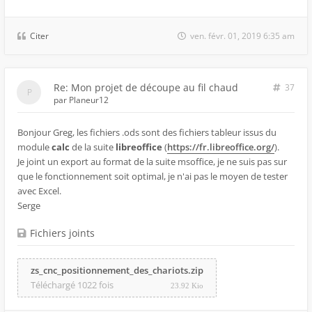
Citer
ven. févr. 01, 2019 6:35 am
Re: Mon projet de découpe au fil chaud
37
par
Planeur12
Bonjour Greg, les fichiers .ods sont des fichiers tableur issus du
module
calc
de la suite
libreoffice
(
https://fr.libreoffice.org/
).
Je joint un export au format de la suite msoffice, je ne suis pas sur
que le fonctionnement soit optimal, je n'ai pas le moyen de tester
avec Excel.
Serge
Fichiers joints
zs_cnc_positionnement_des_chariots.zip
Téléchargé 1022 fois
23.92 Kio