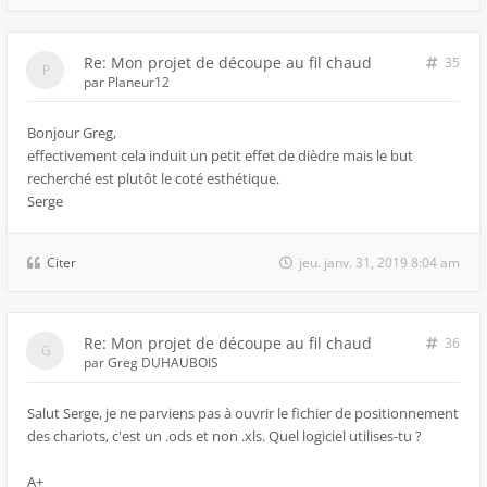
Re: Mon projet de découpe au fil chaud
35
par
Planeur12
Bonjour Greg,
effectivement cela induit un petit effet de dièdre mais le but
recherché est plutôt le coté esthétique.
Serge
Citer
jeu. janv. 31, 2019 8:04 am
Re: Mon projet de découpe au fil chaud
36
par
Greg DUHAUBOIS
Salut Serge, je ne parviens pas à ouvrir le fichier de positionnement
des chariots, c'est un .ods et non .xls. Quel logiciel utilises-tu ?
A+