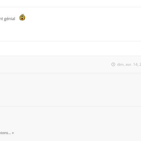
nt génial
dim. avr. 14,
ions... »