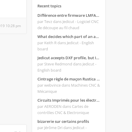
Recent topics
Différence entre firmware LMFAO_V4_8_0 et du GRBL
par Tevz
dans Jedicut - Logiciel CNC
2019 10:28 pm
de découpe au fil chaud
What decides which part of an airfoil is the extrado and intrado?
par Keith R
dans Jedicut - English
board
Jedicut aceepts DXF profile, but It won't cut (Icons grayed out)
par Steve Redmond
dans Jedicut -
English board
Cintrage règle de maçon Rustica 2018C
par webvince
dans Machines CNC &
Mécanique
Circuits Imprimés pour les électroniques:
par AERODEN
dans Cartes de
contrôles CNC & Electronique
bizarerie sur certains profils
par Jérôme Dri
dans Jedicut -