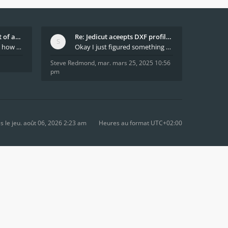
What decides which part of an airfoil is the extra
Re: Jedicut aceepts DXF profile, but It won't cut
Hi All, does anyone know how Jedicut decides which
Okay I just figured something out. The profile p
Steve Redmond
,
mar. mars 25, 2025 10:56
pm
le jeu. août 06, 2026 2:23 am
Heures au format
UTC+02:00