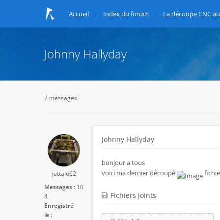
Accueil
Index du forum
La découpe CNC au 
Johnny Hallyday
2 messages
Johnny Hallyday
bonjour a tous
voici ma dernier découpé
fichie
jettalo62
Messages :
10
Fichiers joints
4
Enregistré
le :