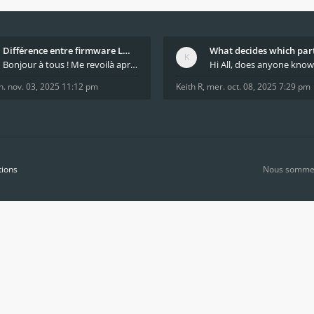
Différence entre firmware LMFAO_V4_8_0 et du GRBL
Bonjour à tous ! Me revoilà après 5 ans de pause
n. nov. 03, 2025 11:12 pm
Keith R
,
mer. oct. 08, 2025 7:29 pm
tions
Nous sommes 