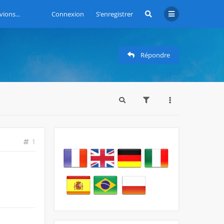
vions...
Connexion
S’enregistrer
Répondre
1