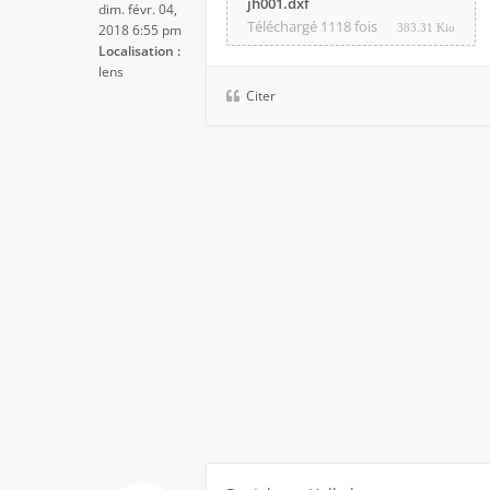
jh001.dxf
dim. févr. 04,
Téléchargé 1118 fois
2018 6:55 pm
383.31 Kio
Localisation :
lens
Citer