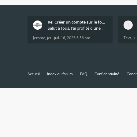
Re: Créer un compte sur le forum / Create forum us
Salut à tous, J'ai profité d'une mise à jour du s
Jerome
,
jeu. juil. 16, 2026 6:56 am
Tevz
,
lu
Accueil
Index du forum
FAQ
Confidentialité
Condi