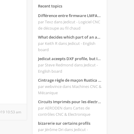
Recent topics
Différence entre firmware LMFAO_V4_8_0 et du GRBL
par Tevz
dans Jedicut - Logiciel CNC
de découpe au fil chaud
What decides which part of an airfoil is the extrado and intrado?
par Keith R
dans Jedicut - English
board
Jedicut aceepts DXF profile, but It won't cut (Icons grayed out)
par Steve Redmond
dans Jedicut -
English board
Cintrage règle de maçon Rustica 2018C
par webvince
dans Machines CNC &
Mécanique
Circuits Imprimés pour les électroniques:
par AERODEN
dans Cartes de
2019 10:53 am
contrôles CNC & Electronique
bizarerie sur certains profils
par Jérôme Dri
dans Jedicut -