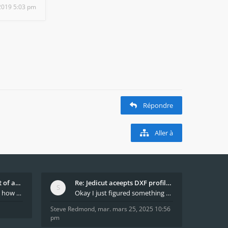
 2019 5:03 pm
Répondre
Aller à
What decides which part of an airfoil is the extra
Re: Jedicut aceepts DXF profile, but It won't cut
Hi All, does anyone know how Jedicut decides which
Okay I just figured something out. The profile p
Steve Redmond
,
mar. mars 25, 2025 10:56
pm