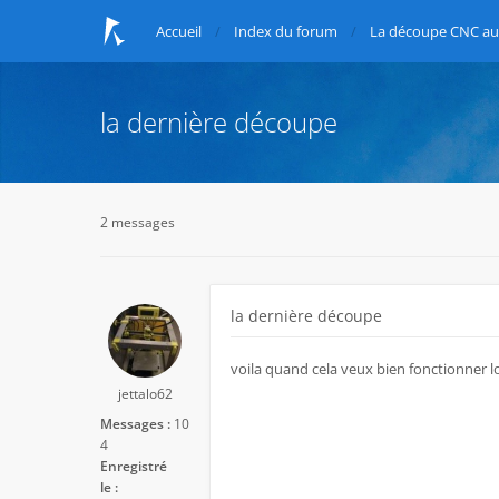
Accueil
Index du forum
La découpe CNC au 
la dernière découpe
2 messages
la dernière découpe
voila quand cela veux bien fonctionner l
jettalo62
Messages :
10
4
Enregistré
le :