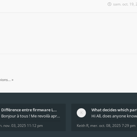
sam. oct. 19,
ions... »
Différence entre firmware LMFAO_V4_8_0 et du GRBL
Bonjour à tous ! Me revoilà après 5 ans de pause
n. nov. 03, 2025 11:12 pm
Keith R
,
mer. oct. 08, 2025 7:29 pm