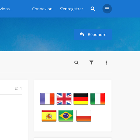
vions...
Connexion
S’enregistrer
Répondre
1