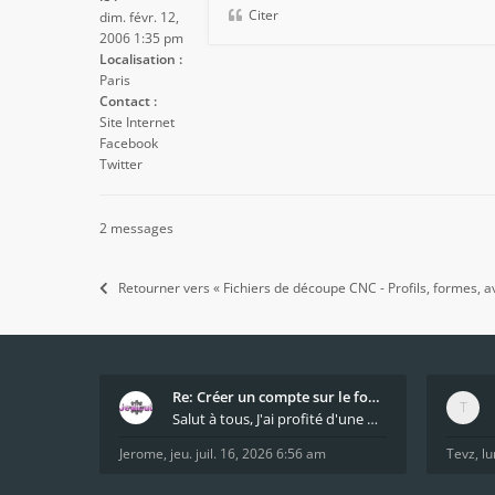
Citer
dim. févr. 12,
2006 1:35 pm
Localisation :
Paris
Contact :
Site Internet
Facebook
Twitter
2 messages
Retourner vers « Fichiers de découpe CNC - Profils, formes, av
Re: Créer un compte sur le forum / Create forum us
Salut à tous, J'ai profité d'une mise à jour du s
Jerome
,
jeu. juil. 16, 2026 6:56 am
Tevz
,
lu