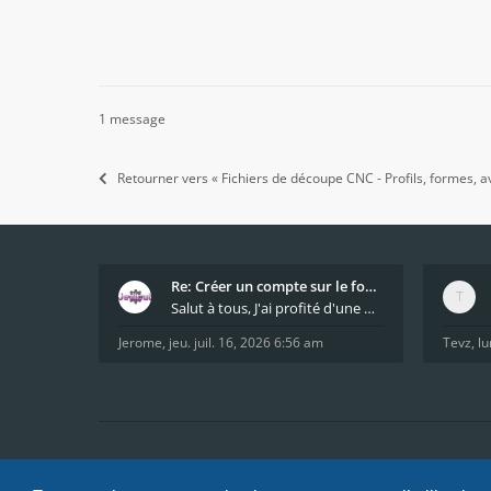
1 message
Retourner vers « Fichiers de découpe CNC - Profils, formes, av
Re: Créer un compte sur le forum / Create forum us
Salut à tous, J'ai profité d'une mise à jour du s
Jerome
,
jeu. juil. 16, 2026 6:56 am
Tevz
,
lu
Accueil
Index du forum
FAQ
Confidentialité
Condi