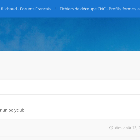
fil chaud - Forums Français
Fichiers de découpe CNC - Profils, formes, a
ur un polyclub
dim. août 13,