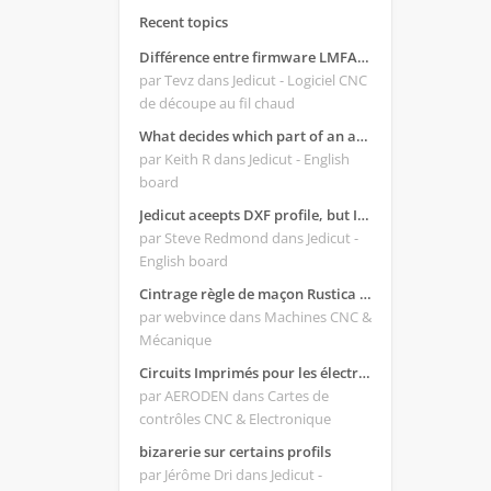
Recent topics
Différence entre firmware LMFAO_V4_8_0 et du GRBL
par Tevz
dans Jedicut - Logiciel CNC
de découpe au fil chaud
What decides which part of an airfoil is the extrado and intrado?
par Keith R
dans Jedicut - English
board
Jedicut aceepts DXF profile, but It won't cut (Icons grayed out)
par Steve Redmond
dans Jedicut -
English board
Cintrage règle de maçon Rustica 2018C
par webvince
dans Machines CNC &
Mécanique
Circuits Imprimés pour les électroniques:
par AERODEN
dans Cartes de
contrôles CNC & Electronique
bizarerie sur certains profils
par Jérôme Dri
dans Jedicut -