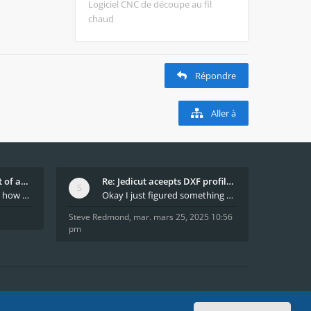
Logiciel CNC de découpe au fil
chaud
Répondre
Aller à
What decides which part of an airfoil is the extra
Re: Jedicut aceepts DXF profile, but It won't cut
Hi All, does anyone know how Jedicut decides which
Okay I just figured something out. The profile p
Steve Redmond
,
mar. mars 25, 2025 10:56
pm
e sam. août 08, 2026 4:49 pm
Heures au format
UTC+02:00