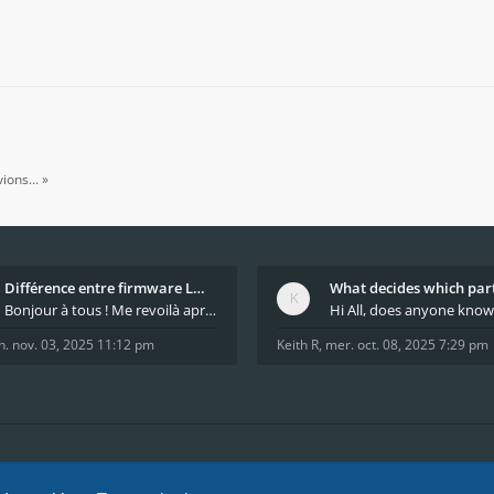
ions... »
Différence entre firmware LMFAO_V4_8_0 et du GRBL
Bonjour à tous ! Me revoilà après 5 ans de pause
n. nov. 03, 2025 11:12 pm
Keith R
,
mer. oct. 08, 2025 7:29 pm
tions
Nous sommes l