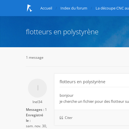
Accueil
Index du forum
La découpe CNC au 
flotteurs en polystyrène
1 message
flotteurs en polystyrène
bonjour
je cherche un fichier pour des flotteur s
lnel34
Messages :
1
Enregistré
Citer
le :
sam. nov. 30,