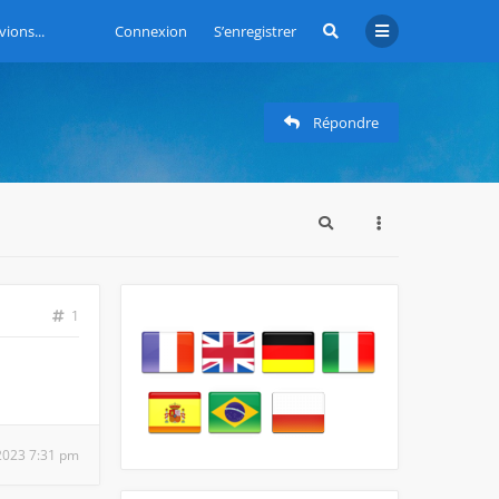
vions...
Connexion
S’enregistrer
Répondre
1
 2023 7:31 pm