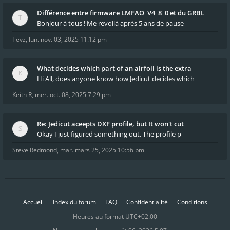
Différence entre firmware LMFAO_V4_8_0 et du GRBL
Bonjour à tous ! Me revoilà après 5 ans de pause
Tevz
,
lun. nov. 03, 2025 11:12 pm
What decides which part of an airfoil is the extra
Hi All, does anyone know how Jedicut decides which
Keith R
,
mer. oct. 08, 2025 7:29 pm
Re: Jedicut aceepts DXF profile, but It won't cut
Okay I just figured something out. The profile p
Steve Redmond
,
mar. mars 25, 2025 10:56 pm
Accueil
Index du forum
FAQ
Confidentialité
Conditions
Heures au format
UTC+02:00