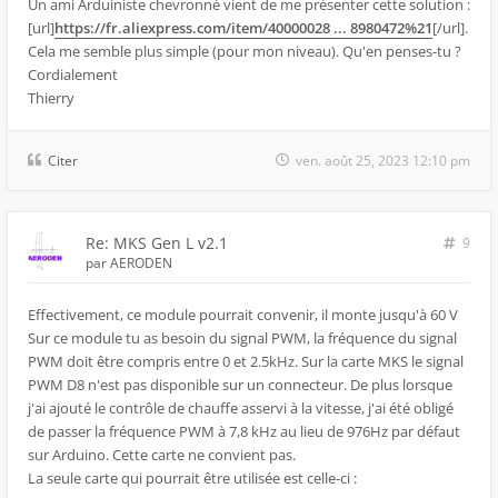
Un ami Arduiniste chevronné vient de me présenter cette solution :
[url]
https://fr.aliexpress.com/item/40000028 ... 8980472%21
[/url].
Cela me semble plus simple (pour mon niveau). Qu'en penses-tu ?
Cordialement
Thierry
Citer
ven. août 25, 2023 12:10 pm
Re: MKS Gen L v2.1
9
par
AERODEN
Effectivement, ce module pourrait convenir, il monte jusqu'à 60 V
Sur ce module tu as besoin du signal PWM, la fréquence du signal
PWM doit être compris entre 0 et 2.5kHz. Sur la carte MKS le signal
PWM D8 n'est pas disponible sur un connecteur. De plus lorsque
j'ai ajouté le contrôle de chauffe asservi à la vitesse, j'ai été obligé
de passer la fréquence PWM à 7,8 kHz au lieu de 976Hz par défaut
sur Arduino. Cette carte ne convient pas.
La seule carte qui pourrait être utilisée est celle-ci :