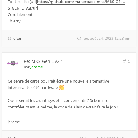
Tout est là : [url]
https://github.com/makerbase-mks/MKS-GE ...
S_GEN_L_V2
[/url]
Cordialement
Thierry
Citer
jeu. août 24, 2023 12:23 pm
Re: MKS Gen L v2.1
5
par
Jerome
Ce genre de carte pourrait être une nouvelle alternative
intéressante côté hardware
Quels serait les avantages et inconvénients ? Si le micro
contrôleurs est le même, le code de Alain devrait faire le job !
Jerome