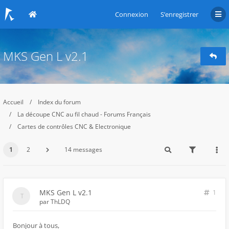
Connexion
S’enregistrer
MKS Gen L v2.1
Accueil
Index du forum
La découpe CNC au fil chaud - Forums Français
Cartes de contrôles CNC & Electronique
1
2
14 messages
MKS Gen L v2.1
1
par
ThLDQ
Bonjour à tous,