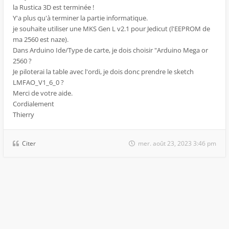
la Rustica 3D est terminée !
Y'a plus qu'à terminer la partie informatique.
je souhaite utiliser une MKS Gen L v2.1 pour Jedicut (l'EEPROM de
ma 2560 est naze).
Dans Arduino Ide/Type de carte, je dois choisir "Arduino Mega or
2560 ?
Je piloterai la table avec l'ordi, je dois donc prendre le sketch
LMFAO_V1_6_0 ?
Merci de votre aide.
Cordialement
Thierry
Citer
mer. août 23, 2023 3:46 pm