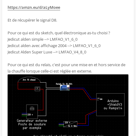
https://amzn.eu/d/aLyMoee
Et de récupérer le signal D8.
Pour ce qui est du sketch, quel électronique as-tu choisi ?
Jedicut alden simple --> LMFAO_V1_6_0
Jedicut alden avec affichage 2004 --> LMFAO_V1_6_0
Jedicut Alden Super Luxe --> LMFAO_V4_8_0
Pour ce qui est du relais, c'est pour une mise en et hors service de
la chauffe lorsque celle-ci est réglée en externe.