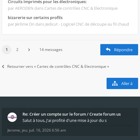
Circuits Imprimés pour les électroniques:
par AERODEN
dans Cartes de contrôles CNC & Electronique
bizarerie sur certains profils
par Jérôme Dri
dans Jedicut - Logiciel CNC de découpe au fil chaud
1
2
14 messages
Répondre
Retourner vers « Cartes de contrôles CNC & Electronique »
Aller à
Re: Créer un compte sur le forum / Create forum us
Salut à tous, J'ai profité d'une mise à jour du s
Jerome
,
jeu. juil. 16, 2026 6:56 am