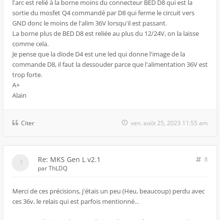
l'arc est relié à la borne moins du connecteur BED D8 qui est la
sortie du mosfet Q4 commandé par D8 qui ferme le circuit vers
GND donc le moins de l'alim 36V lorsqu'il est passant.
La borne plus de BED D8 est reliée au plus du 12/24V, on la laisse
comme cela.
Je pense que la diode D4 est une led qui donne l'image de la
commande D8, il faut la dessouder parce que l'alimentation 36V est
trop forte.
A+
Alain
Citer
ven. août 25, 2023 11:55 am
Re: MKS Gen L v2.1
8
par
ThLDQ
Merci de ces précisions, j'étais un peu (Heu, beaucoup) perdu avec
ces 36v, le relais qui est parfois mentionné...