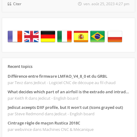
Citer
ven. août 25, 2023 4:27 pm
Recent topics
Différence entre firmware LMFAO_V4_8_0 et du GRBL
par Tevz
dans Jedicut - Logiciel CNC de découpe au fil chaud
What decides which part of an airfoil is the extrado and intrado?
par Keith R
dans Jedicut - English board
Jedicut aceepts DXF profile, but It won't cut (Icons grayed out)
par Steve Redmond
dans Jedicut - English board
Cintrage règle de maçon Rustica 2018C
par webvince
dans Machines CNC & Mécanique