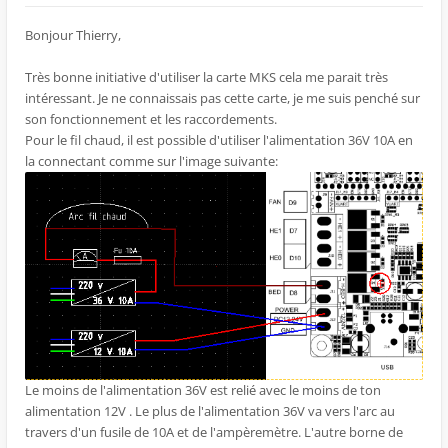
Bonjour Thierry,
Très bonne initiative d'utiliser la carte MKS cela me parait très
intéressant. Je ne connaissais pas cette carte, je me suis penché sur
son fonctionnement et les raccordements.
Pour le fil chaud, il est possible d'utiliser l'alimentation 36V 10A en
la connectant comme sur l'image suivante:
Le moins de l'alimentation 36V est relié avec le moins de ton
alimentation 12V . Le plus de l'alimentation 36V va vers l'arc au
travers d'un fusile de 10A et de l'ampèremètre. L'autre borne de