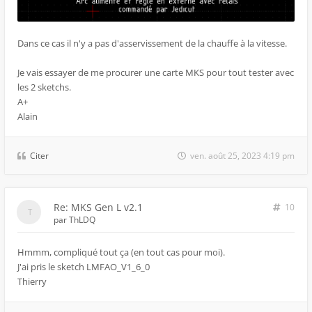
Dans ce cas il n'y a pas d'asservissement de la chauffe à la vitesse.
Je vais essayer de me procurer une carte MKS pour tout tester avec
les 2 sketchs.
A+
Alain
Citer
ven. août 25, 2023 4:19 pm
Re: MKS Gen L v2.1
10
par
ThLDQ
Hmmm, compliqué tout ça (en tout cas pour moi).
J'ai pris le sketch LMFAO_V1_6_0
Thierry